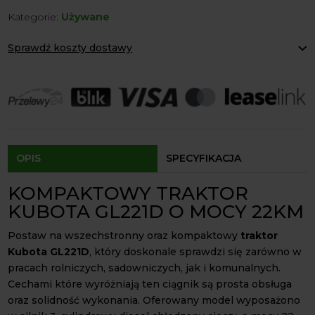
Kubota
Kategorie:
Używane
GL221D
22KM
Sprawdź koszty dostawy
4x4
Paczkomaty Inpost:
od 12 zł
Kurier:
od 20 zł
Agrol transport:
200 zł
Agrol transport gabaryty:
ustalane indywidualnie
Odbiór osobisty:
Oblekoń 156a, 28-133 Pacanów
Dostępność form dostawy i ceny uzależniona od produktu.
OPIS
SPECYFIKACJA
KOMPAKTOWY TRAKTOR
KUBOTA GL221D O MOCY 22KM
Postaw na wszechstronny oraz kompaktowy
traktor
Kubota GL221D
, który doskonale sprawdzi się zarówno w
pracach rolniczych, sadowniczych, jak i komunalnych.
Cechami które wyróżniają ten ciągnik są prosta obsługa
oraz solidność wykonania. Oferowany model wyposażono