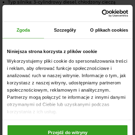
Typ silnika: 3-cylindrowy diesel, chłodzony cieczą
Napęd: 4x4 (4WD)
Skrzynia biegów: mechaniczna
Liczba biegów: 16 przód / 16 tył
Zgoda
Szczegóły
O plikach cookies
WOM: 4 prędkości + bieg wsteczny
TUZ: 3-punktowy
Pompa hydrauliczna: 35 l/min (znamionowy przepływ
Niniejsza strona korzysta z plików cookie
oleju)
Wykorzystujemy pliki cookie do spersonalizowania treści
Kabina: ogrzewanie, klimatyzacja
i reklam, aby oferować funkcje społecznościowe i
Wspomaganie kierownicy: tak
analizować ruch w naszej witrynie. Informacje o tym, jak
Blokada mechanizmu różnicowego: tak
korzystasz z naszej witryny, udostępniamy partnerom
Dzielone hamulce: tak
społecznościowym, reklamowym i analitycznym.
Partnerzy mogą połączyć te informacje z innymi danymi
otrzymanymi od Ciebie lub uzyskanymi podczas
korzystania z ich usług.
NASI KLIENCI WYBIERALI RÓWNIEŻ
Przejdź do witryny