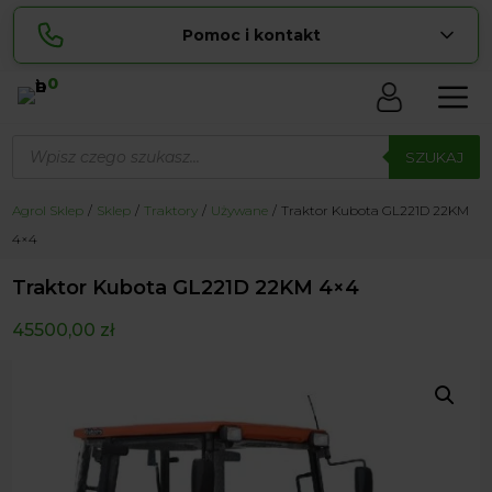
Pomoc i kontakt
0
Skontaktuj się z nami:
Wyszukiwarka
Lucyna
produktów
SZUKAJ
pokaż numer
729 856 ...
Sylwia
Agrol Sklep
Sklep
Traktory
Używane
Traktor Kubota GL221D 22KM
pokaż numer
534 853 ...
4×4
zamowienia@ ...
pokaż e-mail
Traktor Kubota GL221D 22KM 4×4
biuro@ ...
pokaż e-mail
45500,00
zł
Biuro obsługi klienta czynne Pn-Sb: 8:00 – 20:00