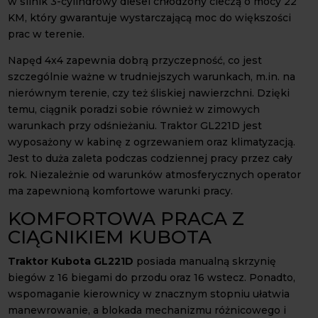
w silnik 3-cylindrowy diesel chłodzony cieczą o mocy 22
KM, który gwarantuje wystarczającą moc do większości
prac w terenie.
Napęd 4x4 zapewnia dobrą przyczepność, co jest
szczególnie ważne w trudniejszych warunkach, m.in. na
nierównym terenie, czy też śliskiej nawierzchni. Dzięki
temu, ciągnik poradzi sobie również w zimowych
warunkach przy odśnieżaniu. Traktor GL221D jest
wyposażony w kabinę z ogrzewaniem oraz klimatyzacją.
Jest to duża zaleta podczas codziennej pracy przez cały
rok. Niezależnie od warunków atmosferycznych operator
ma zapewnioną komfortowe warunki pracy.
KOMFORTOWA PRACA Z
CIĄGNIKIEM KUBOTA
Traktor Kubota GL221D
posiada manualną skrzynię
biegów z 16 biegami do przodu oraz 16 wstecz. Ponadto,
wspomaganie kierownicy w znacznym stopniu ułatwia
manewrowanie, a blokada mechanizmu różnicowego i