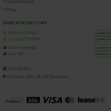
Opryskiwacze
Pługi
DANE KONTAKTOWE
Sylwia 534 853 ...
pokaż nu
Lucyna 729 856 ...
pokaż nu
zamowienia@ ...
pokaż e-
biuro@ ...
pokaż e-
FHU AGROL
Oblekoń 156a, 28-133 Pacanów