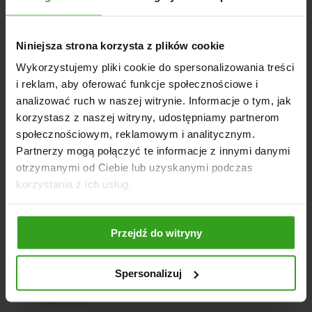
Chwilowa zdolność przenoszenia obciążeń do 800 kg
Stała wytrzymałość na obciążenie 400 kg
Niniejsza strona korzysta z plików cookie
Szybki montaż
Wykorzystujemy pliki cookie do spersonalizowania treści
Węże do podłączenia w zestawie
i reklam, aby oferować funkcje społecznościowe i
analizować ruch w naszej witrynie. Informacje o tym, jak
korzystasz z naszej witryny, udostępniamy partnerom
społecznościowym, reklamowym i analitycznym.
NASI KLIENCI WYBIERALI RÓWNIEŻ
Partnerzy mogą połączyć te informacje z innymi danymi
otrzymanymi od Ciebie lub uzyskanymi podczas
korzystania z ich usług.
Przejdź do witryny
4
5
Spersonalizuj