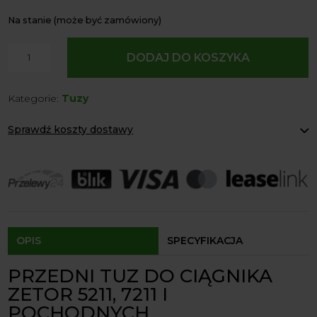
Na stanie (może być zamówiony)
ilość
DODAJ DO KOSZYKA
Przedni
Tuz
Kategorie:
Tuzy
Do
Ciągnika
Sprawdź koszty dostawy
Zetor
5211
Paczkomaty Inpost:
od 12 zł
7211
Kurier:
od 20 zł
Agrol transport:
200 zł
i
Agrol transport gabaryty:
ustalane indywidualnie
pochodne
Odbiór osobisty:
Oblekoń 156a, 28-133 Pacanów
Dostępność form dostawy i ceny uzależniona od produktu.
OPIS
SPECYFIKACJA
PRZEDNI TUZ DO CIĄGNIKA
ZETOR 5211, 7211 I
POCHODNYCH