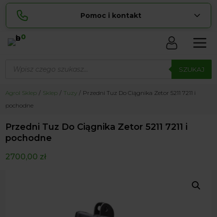
Pomoc i kontakt
0
Skontaktuj się z nami:
Wyszukiwarka
Lucyna
produktów
SZUKAJ
pokaż numer
729 856 ...
Sylwia
Agrol Sklep
Sklep
Tuzy
Przedni Tuz Do Ciągnika Zetor 5211 7211 i
pokaż numer
534 853 ...
pochodne
zamowienia@ ...
pokaż e-mail
Przedni Tuz Do Ciągnika Zetor 5211 7211 i
biuro@ ...
pokaż e-mail
pochodne
2700,00
zł
Biuro obsługi klienta czynne Pn-Sb: 8:00 – 20:00