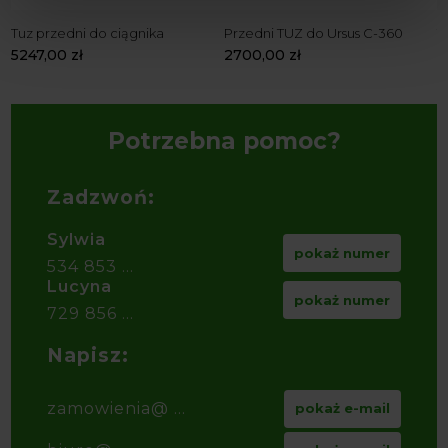
Tuz przedni do ciągnika
Przedni TUZ do Ursus C-360
T
5247,00
zł
2700,00
zł
2
Potrzebna pomoc?
Zadzwoń:
Sylwia
pokaż numer
534 853 ...
Lucyna
pokaż numer
729 856 ...
Napisz:
zamowienia@ ...
pokaż e-mail