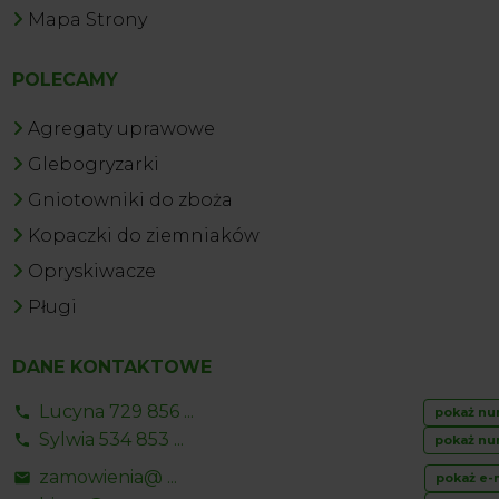
Mapa Strony
POLECAMY
Agregaty uprawowe
Glebogryzarki
Gniotowniki do zboża
Kopaczki do ziemniaków
Opryskiwacze
Pługi
DANE KONTAKTOWE
Lucyna 729 856 ...
pokaż nu
Sylwia 534 853 ...
pokaż nu
zamowienia@ ...
pokaż e-