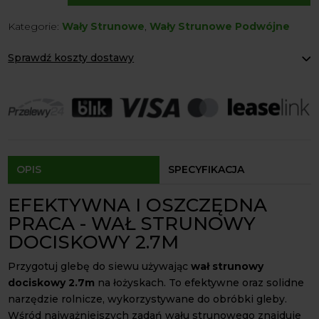
Strunowy
Kategorie:
Wały Strunowe
,
Wały Strunowe Podwójne
Dociskowy
2.7m
Sprawdź koszty dostawy
na
łożyskach
Paczkomaty Inpost:
od 12 zł
Kurier:
od 20 zł
Agrol transport:
200 zł
Agrol transport gabaryty:
ustalane indywidualnie
Odbiór osobisty:
Oblekoń 156a, 28-133 Pacanów
Dostępność form dostawy i ceny uzależniona od produktu.
OPIS
SPECYFIKACJA
EFEKTYWNA I OSZCZĘDNA
PRACA - WAŁ STRUNOWY
DOCISKOWY 2.7M
Przygotuj glebę do siewu używając
wał strunowy
dociskowy 2.7m
na łożyskach. To efektywne oraz solidne
narzędzie rolnicze, wykorzystywane do obróbki gleby.
Wśród najważniejszych zadań wału strunowego znajduje