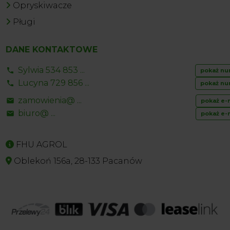
Opryskiwacze
Pługi
DANE KONTAKTOWE
Sylwia 534 853 ...
pokaż nu
Lucyna 729 856 ...
pokaż nu
zamowienia@ ...
pokaż e-
biuro@ ...
pokaż e-
FHU AGROL
Oblekoń 156a, 28-133 Pacanów