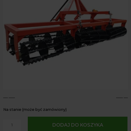
4
5
Na stanie (może być zamówiony)
ilość
DODAJ DO KOSZYKA
Wał