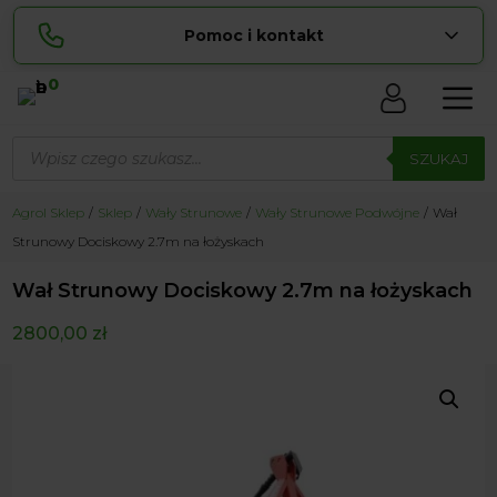
Pomoc i kontakt
0
Skontaktuj się z nami:
Wyszukiwarka
Sylwia
produktów
SZUKAJ
pokaż numer
534 853 ...
Lucyna
Agrol Sklep
Sklep
Wały Strunowe
Wały Strunowe Podwójne
Wał
pokaż numer
729 856 ...
Strunowy Dociskowy 2.7m na łożyskach
zamowienia@ ...
pokaż e-mail
Wał Strunowy Dociskowy 2.7m na łożyskach
biuro@ ...
pokaż e-mail
2800,00
zł
Biuro obsługi klienta czynne Pn-Sb: 8:00 – 20:00