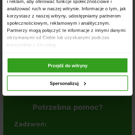
i reklam, aby oferować funkcje społecznościowe i
analizować ruch w naszej witrynie. Informacje o tym, jak
korzystasz z naszej witryny, udostępniamy partnerom
społecznościowym, reklamowym i analitycznym.
Partnerzy mogą połączyć te informacje z innymi danymi
otrzymanymi od Ciebie lub uzyskanymi podczas
korzystania z ich usług.
4
5
Przejdź do witryny
ch
Wał Strunowy 1.6m na Łożyskach
Wał Strunowy 1.8m na Łożyskach
W
Spersonalizuj
1200,00
zł
1200,00
zł
1
Potrzebna pomoc?
Zadzwoń: