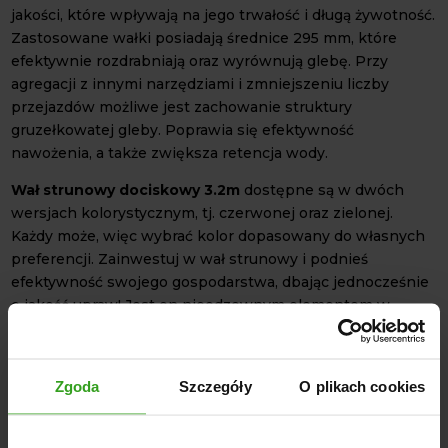
jakości, które wpływają na jego trwałość i długą żywotność.
Zastosowane wałki posiadają średnice 295 mm, które
efektywnie rozdrabniają oraz wyrównują glebę. Przy
agregacji z innymi narzędziami i zmniejszeniu liczby
przejazdów możliwe jest zachowanie struktury
gruzełkowatej gleby. Poprawia się efektywność
nawożenia, a także zwiększa retencja wody.
Wał strunowy dociskowy 3.2m
dostępne są w dwóch
wersjach kolorystycznym, tj. czerwonej oraz zielonej.
Każdy może, więc wybrać kolor dopasowany do własnych
preferencji. Zainwestuj w wał strunowy i podnieś
efektywność swojego gospodarstwa, dbając jednocześnie
o jakość upraw! Jest on nieodzownym elementem w
nowoczesnym rolnictwie.
DANE TECHNICZNE
Zgoda
Szczegóły
O plikach cookies
Szerokość robocza: 3,2 m
Średnica wałów: 295 mm
Masa maszyny: 170 kg