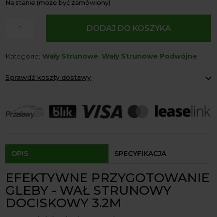
Na stanie (może być zamówiony)
ilość
DODAJ DO KOSZYKA
Wał
Strunowy
Kategorie:
Wały Strunowe
,
Wały Strunowe Podwójne
Dociskowy
3.2m
Sprawdź koszty dostawy
na
Łożyskach
Paczkomaty Inpost:
od 12 zł
Kurier:
od 20 zł
Agrol transport:
200 zł
Agrol transport gabaryty:
ustalane indywidualnie
Odbiór osobisty:
Oblekoń 156a, 28-133 Pacanów
Dostępność form dostawy i ceny uzależniona od produktu.
OPIS
SPECYFIKACJA
EFEKTYWNE PRZYGOTOWANIE
GLEBY - WAŁ STRUNOWY
DOCISKOWY 3.2M