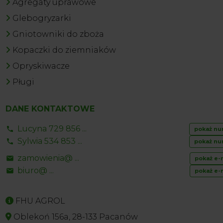
Agregaty uprawowe
Glebogryzarki
Gniotowniki do zboża
Kopaczki do ziemniaków
Opryskiwacze
Pługi
DANE KONTAKTOWE
Lucyna 729 856 ...
pokaż nu
Sylwia 534 853 ...
pokaż nu
zamowienia@ ...
pokaż e-
biuro@ ...
pokaż e-
FHU AGROL
Oblekoń 156a, 28-133 Pacanów