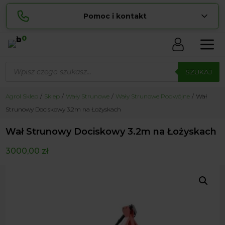
Pomoc i kontakt
0
Skontaktuj się z nami:
Wyszukiwarka
Lucyna
produktów
SZUKAJ
pokaż numer
729 856 ...
Sylwia
Agrol Sklep
Sklep
Wały Strunowe
Wały Strunowe Podwójne
Wał
pokaż numer
534 853 ...
Strunowy Dociskowy 3.2m na Łożyskach
zamowienia@ ...
pokaż e-mail
Wał Strunowy Dociskowy 3.2m na Łożyskach
biuro@ ...
pokaż e-mail
3000,00
zł
Biuro obsługi klienta czynne Pn-Sb: 8:00 – 20:00