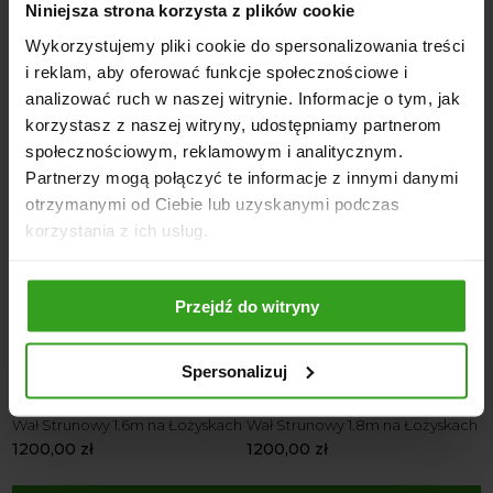
Niniejsza strona korzysta z plików cookie
Dostępne kolory: Czerwony / Zielony
Wykorzystujemy pliki cookie do spersonalizowania treści
i reklam, aby oferować funkcje społecznościowe i
analizować ruch w naszej witrynie. Informacje o tym, jak
korzystasz z naszej witryny, udostępniamy partnerom
NASI KLIENCI WYBIERALI RÓWNIEŻ
społecznościowym, reklamowym i analitycznym.
Partnerzy mogą połączyć te informacje z innymi danymi
otrzymanymi od Ciebie lub uzyskanymi podczas
korzystania z ich usług.
4
5
Przejdź do witryny
Spersonalizuj
ch
Wał Strunowy 1.6m na Łożyskach
Wał Strunowy 1.8m na Łożyskach
W
1200,00
zł
1200,00
zł
1