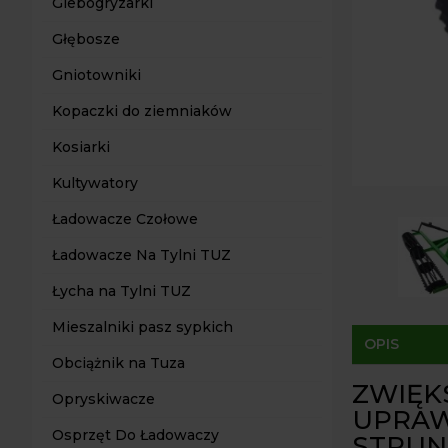
Glebogryzarki
Głębosze
Gniotowniki
Kopaczki do ziemniaków
Kosiarki
Kultywatory
Ładowacze Czołowe
Ładowacze Na Tylni TUZ
Łycha na Tylni TUZ
Mieszalniki pasz sypkich
OPIS
Obciążnik na Tuza
ZWIĘK
Opryskiwacze
UPRAW
Osprzęt Do Ładowaczy
STRUN