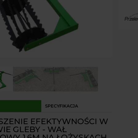
Paczk
Kurier
Agrol
Agrol
Odbió
Dostęp
SPECYFIKACJA
SZENIE EFEKTYWNOŚCI W
IE GLEBY - WAŁ
OWY 1.6M NA ŁOŻYSKACH