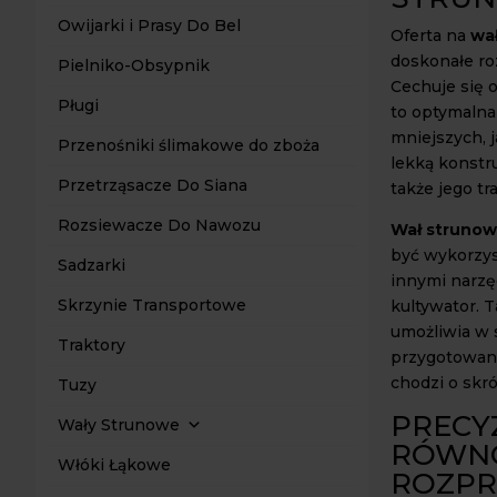
Owijarki i Prasy Do Bel
Oferta na
wa
doskonałe ro
Pielniko-Obsypnik
Cechuje się 
Pługi
to optymalna
mniejszych, 
Przenośniki ślimakowe do zboża
lekką konstr
Przetrząsacze Do Siana
także jego tr
Rozsiewacze Do Nawozu
Wał strunow
być wykorzys
Sadzarki
innymi narzę
Skrzynie Transportowe
kultywator. 
umożliwia w 
Traktory
przygotowanie
chodzi o skr
Tuzy
PRECY
Wały Strunowe
RÓWN
Włóki Łąkowe
ROZPR