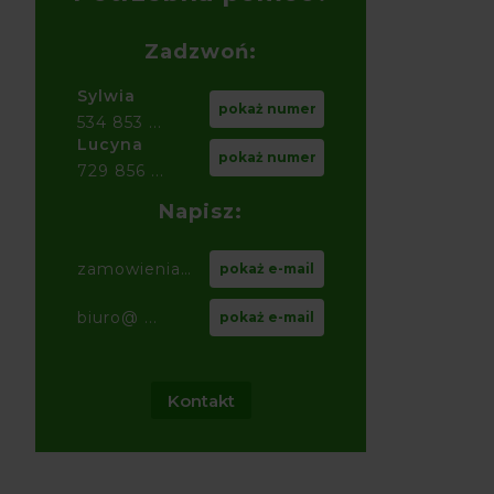
Zadzwoń:
Sylwia
pokaż numer
534 853 ...
Lucyna
pokaż numer
729 856 ...
Napisz:
zamowienia@ ...
pokaż e-mail
biuro@ ...
pokaż e-mail
Kontakt