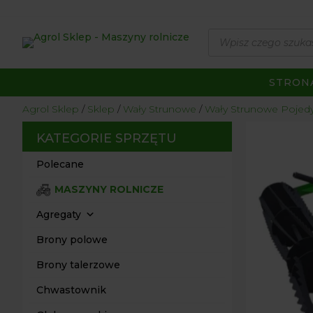
Wyszukiwarka
produktów
STRON
Agrol Sklep
Sklep
Wały Strunowe
Wały Strunowe Pojed
KATEGORIE SPRZĘTU
Polecane
MASZYNY ROLNICZE
Agregaty
Brony polowe
Brony talerzowe
Chwastownik