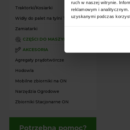
ruch w naszej witrynie. Inf
Traktorki/Kosiarki
reklamowym i analitycznym. 
uzyskanymi podczas korzysta
Widły do palet na tylni TUZ
Zamiatarki
CZĘŚCI DO MASZYN
AKCESORIA
Agregaty prądotwórcze
Hodowla
Mobilne zbiorniki na ON
Narzędzia Ogrodowe
Zbiorniki Stacjonarne ON
Potrzebna pomoc?