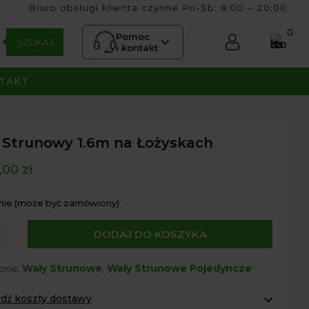
Biuro obsługi klienta czynne Pn-Sb: 8:00 – 20:00
0
Pomoc
SZUKAJ
i kontakt
TAKT
 Strunowy 1.6m na Łożyskach
,00
zł
nie (może być zamówiony)
DODAJ DO KOSZYKA
owy
orie:
Wały Strunowe
,
Wały Strunowe Pojedyncze
dź koszty dostawy
kach