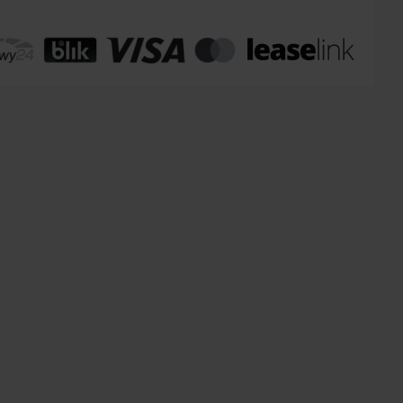
omaty Inpost:
od 12 zł
:
od 20 zł
 transport:
200 zł
 transport gabaryty:
ustalane indywidualnie
r osobisty:
Oblekoń 156a, 28-133 Pacanów
ność form dostawy i ceny uzależniona od produktu.