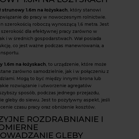
ł strunowy 1.6m na łożyskach
, który stanowi
związanie do pracy w nowoczesnym rolnictwie.
on szerokością roboczą wynoszącą 1,6 metra. Jest
 szerokość dla efektywnej pracy zarówno w
jak i w średnich gospodarstwach. Wał posiada
ukcję, co jest ważne podczas manewrowania, a
ansportu.
y 1.6m na łożyskach
, to urządzenie, które może
tane zarówno samodzielnie, jak i w połączeniu z
dziami. Mogą to być między innymi brona lub
Takie rozwiązanie i utworzenie agregatów
szybszy sposób, podczas jednego przejazdu,
 gleby do siewu. Jest to pozytywny aspekt, jeśli
ócenie czasu pracy oraz obniżenie kosztów.
ZYJNE ROZDRABNIANIE I
OMIERNE
OWADZANIE GLEBY