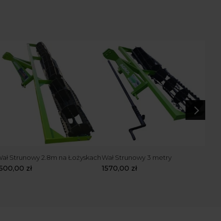
5
ał Strunowy 2.8m na Łożyskach
Wał Strunowy 3 metry
Wał
1500,00
zł
1570,00
zł
164