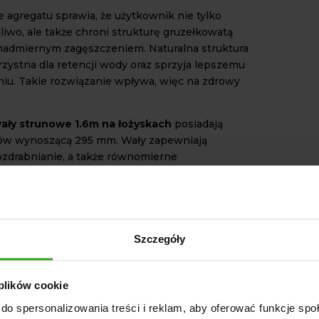
 agregatu sprawia, że użytkownik nie tylko
liwo, ale także chroni strukturę gruzełkowatą
nadmiernym zagęszczeniem. Naturalna struktura
rzystna dla retencji wody oraz sprzyja lepszemu
iu. Takie rozwiązanie wpływa, więc na zdrowy
.
ały strunowe 1.6m na łożyskach
posiadają
łów wynoszącą 295 mm. Wały zapewniają
ozdrabnianie, a także równomierne
ie gleby. Zainwestuj w rozwiązanie, które
ę do efektywności pracy na roli. Wał strunowy
ymalne przygotowanie gleby do siewu, dbając
o jej strukturę.
TECHNICZNE
Szczegóły
robocza 1,6 m
wałów 295 mm
 plików cookie
yny 60 kg
do spersonalizowania treści i reklam, aby oferować funkcje sp