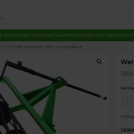
A GŁÓWNA
O NAS
DOSTAWA
PŁATNOŚCI
RATY
BLOG
KON
yncze
Wał Strunowy 1.6m na Łożyskach
Wał
1200
Na sta
ilość
Wał
Strun
Kateg
1.6m
na
Spraw
Łożys