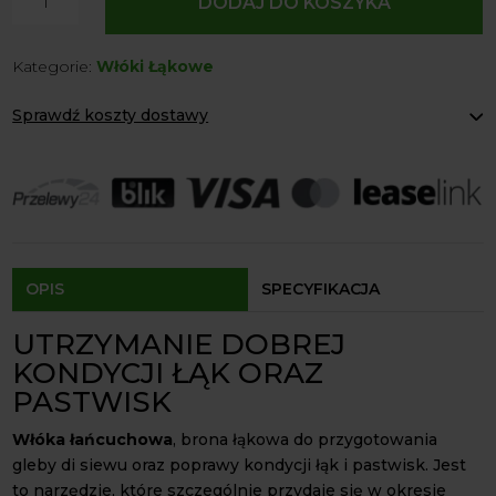
DODAJ DO KOSZYKA
Włóka
łańcuchowa
Kategorie:
Włóki Łąkowe
brona
łąkowa
Sprawdź koszty dostawy
Rozkładana
2M
Paczkomaty Inpost:
od 12 zł
Kurier:
od 20 zł
Agrol transport:
200 zł
Agrol transport gabaryty:
ustalane indywidualnie
Odbiór osobisty:
Oblekoń 156a, 28-133 Pacanów
Dostępność form dostawy i ceny uzależniona od produktu.
OPIS
SPECYFIKACJA
UTRZYMANIE DOBREJ
KONDYCJI ŁĄK ORAZ
PASTWISK
Włóka łańcuchowa
, brona łąkowa do przygotowania
gleby di siewu oraz poprawy kondycji łąk i pastwisk. Jest
to narzędzie, które szczególnie przydaje się w okresie