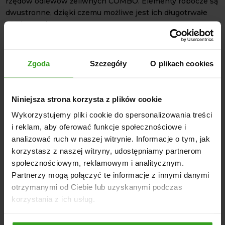
rzędów odlewów żeliwnych COMBO. Elementy robocze są
dwustronne, dzięki czemu możliwe jest ich długotrwałe
użytkowanie.
DANE TECHNICZNE
Mocowanie TUZ I kategorii
Zgoda
Szczegóły
O plikach cookies
Konstrukcja łańcuchowa
3 rzędy odlewów żeliwnych COMBO 2,2 kg
Niniejsza strona korzysta z plików cookie
Dwustronne elementy robocze
Regulacja głębokości orki
Wykorzystujemy pliki cookie do spersonalizowania treści
i reklam, aby oferować funkcje społecznościowe i
Malowanie proszkowe
analizować ruch w naszej witrynie. Informacje o tym, jak
korzystasz z naszej witryny, udostępniamy partnerom
społecznościowym, reklamowym i analitycznym.
Partnerzy mogą połączyć te informacje z innymi danymi
otrzymanymi od Ciebie lub uzyskanymi podczas
korzystania z ich usług.