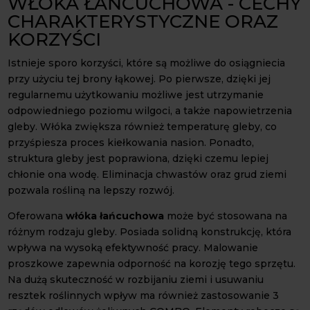
WŁÓKA ŁAŃCUCHOWA - CECHY
CHARAKTERYSTYCZNE ORAZ
KORZYŚCI
Istnieje sporo korzyści, które są możliwe do osiągniecia
przy użyciu tej brony łąkowej. Po pierwsze, dzięki jej
regularnemu użytkowaniu możliwe jest utrzymanie
odpowiedniego poziomu wilgoci, a także napowietrzenia
gleby. Włóka zwiększa również temperaturę gleby, co
przyśpiesza proces kiełkowania nasion. Ponadto,
struktura gleby jest poprawiona, dzięki czemu lepiej
chłonie ona wodę. Eliminacja chwastów oraz grud ziemi
pozwala rośliną na lepszy rozwój.
Oferowana
włóka łańcuchowa
może być stosowana na
różnym rodzaju gleby. Posiada solidną konstrukcję, która
wpływa na wysoką efektywność pracy. Malowanie
proszkowe zapewnia odporność na korozję tego sprzętu.
Na dużą skuteczność w rozbijaniu ziemi i usuwaniu
resztek roślinnych wpływ ma również zastosowanie 3