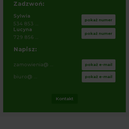
Zadzwoń:
Sylwia
pokaż numer
534 853 ...
Lucyna
pokaż numer
729 856 ...
Napisz:
zamowienia@ ...
pokaż e-mail
biuro@ ...
pokaż e-mail
Kontakt