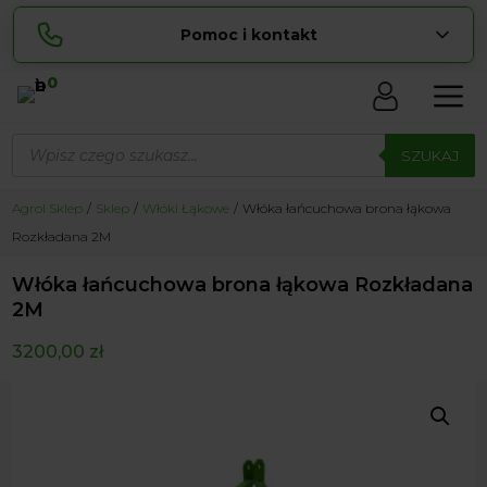
Pomoc i kontakt
0
Skontaktuj się z nami:
Wyszukiwarka
Sylwia
produktów
SZUKAJ
pokaż numer
534 853 ...
Lucyna
Agrol Sklep
Sklep
Włóki Łąkowe
Włóka łańcuchowa brona łąkowa
pokaż numer
729 856 ...
Rozkładana 2M
zamowienia@ ...
pokaż e-mail
Włóka łańcuchowa brona łąkowa Rozkładana
biuro@ ...
pokaż e-mail
2M
3200,00
zł
Biuro obsługi klienta czynne Pn-Sb: 8:00 – 20:00