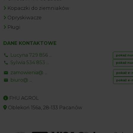
Kopaczki do ziemniaków
Opryskiwacze
Pługi
DANE KONTAKTOWE
Lucyna 729 856 ...
pokaż nu
Sylwia 534 853 ...
pokaż nu
zamowienia@ ...
pokaż e-
biuro@ ...
pokaż e-
FHU AGROL
Oblekoń 156a, 28-133 Pacanów