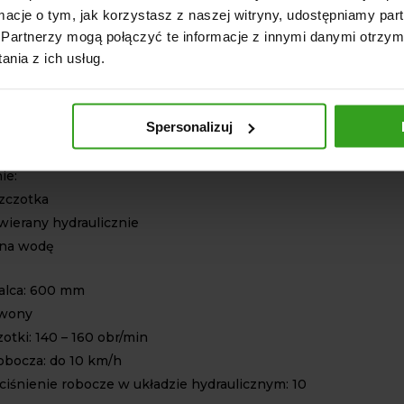
oże pełnić funkcję odśnieżarki.
ormacje o tym, jak korzystasz z naszej witryny, udostępniamy p
TECHNICZNE
Partnerzy mogą połączyć te informacje z innymi danymi otrzym
nia z ich usług.
 Produkt polski
rmer
Spersonalizuj
robocza: 1800 mm
 (PTO), TUZ 3 – punktowy, KAT I, KAT II
ie:
zczotka
wierany hydraulicznie
 na wodę
alca: 600 mm
rwony
otki: 140 – 160 obr/min
obocza: do 10 km/h
ciśnienie robocze w układzie hydraulicznym: 10