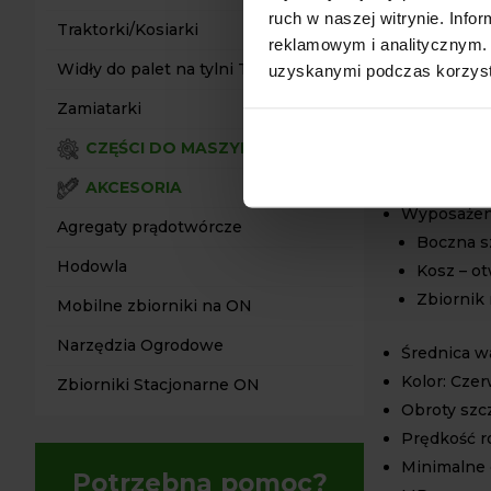
urządzenie m
ruch w naszej witrynie. Inf
DANE 
Traktorki/Kosiarki
reklamowym i analitycznym. 
Widły do palet na tylni TUZ
uzyskanymi podczas korzysta
Stan: Nowy
Produkcja:
Zamiatarki
Marka: 4Fa
CZĘŚCI DO MASZYN
Szerokość 
Napęd: WOM
AKCESORIA
Wyposażen
Agregaty prądotwórcze
Boczna s
Hodowla
Kosz – ot
Zbiornik
Mobilne zbiorniki na ON
Narzędzia Ogrodowe
Średnica w
Kolor: Cze
Zbiorniki Stacjonarne ON
Obroty szcz
Prędkość r
Minimalne 
Potrzebna pomoc?