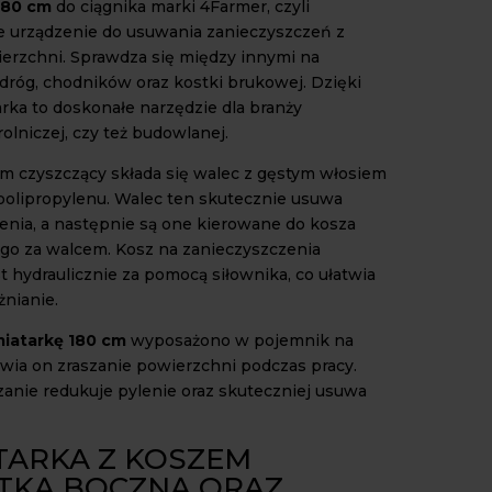
180 cm
do ciągnika marki 4Farmer, czyli
e urządzenie do usuwania zanieczyszczeń z
erzchni. Sprawdza się między innymi na
dróg, chodników oraz kostki brukowej. Dzięki
rka to doskonałe narzędzie dla branży
olniczej, czy też budowlanej.
 czyszczący składa się walec z gęstym włosiem
olipropylenu. Walec ten skutecznie usuwa
enia, a następnie są one kierowane do kosza
o za walcem. Kosz na zanieczyszczenia
t hydraulicznie za pomocą siłownika, co ułatwia
żnianie.
iatarkę 180 cm
wyposażono w pojemnik na
wia on zraszanie powierzchni podczas pracy.
zanie redukuje pylenie oraz skuteczniej usuwa
TARKA Z KOSZEM
TKĄ BOCZNĄ ORAZ