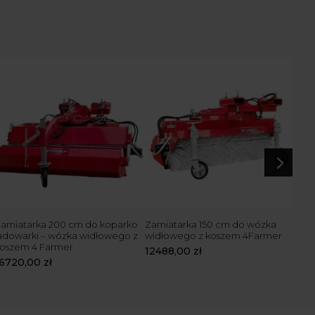
5
amiatarka 200 cm do koparko
Zamiatarka 150 cm do wózka
Zami
adowarki – wózka widłowego z
widłowego z koszem 4Farmer
kos
oszem 4 Farmer
boc
12488,00
zł
16720,00
zł
206