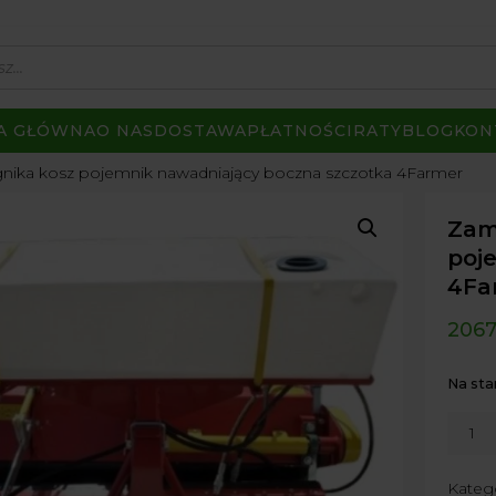
A GŁÓWNA
O NAS
DOSTAWA
PŁATNOŚCI
RATY
BLOG
KON
gnika kosz pojemnik nawadniający boczna szczotka 4Farmer
Zam
poj
4Fa
206
Na sta
ilość
Zamia
180
Kateg