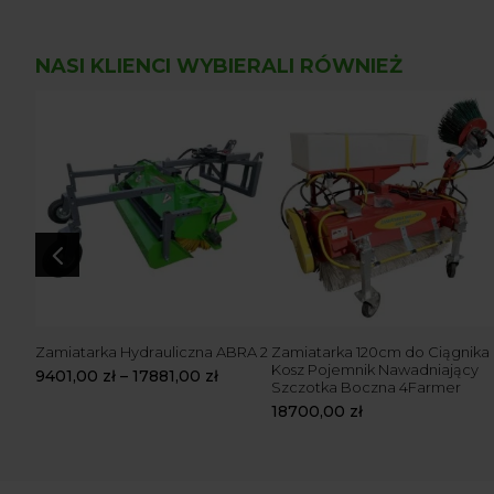
NASI KLIENCI WYBIERALI RÓWNIEŻ
4
 do
Zamiatarka Hydrauliczna ABRA 2
Zamiatarka 120cm do Ciągnika
-
Kosz Pojemnik Nawadniający
9401,00
zł
–
17881,00
zł
zotka
Szczotka Boczna 4Farmer
18700,00
zł