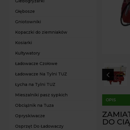
Glebogryzarki
Głębosze
Gniotowniki
Kopaczki do ziemniaków
Kosiarki
Kultywatory
Ładowacze Czołowe
4
Ładowacze Na Tylni TUZ
Łycha na Tylni TUZ
Mieszalniki pasz sypkich
OPIS
Obciążnik na Tuza
ZAMIA
Opryskiwacze
DO CI
Osprzęt Do Ładowaczy