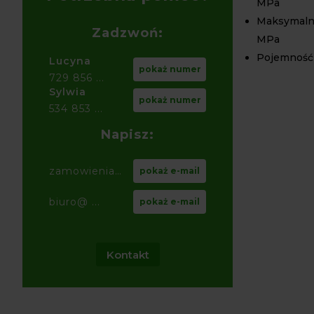
MPa
Maksymalne
Zadzwoń:
MPa
Pojemność 
Lucyna
pokaż numer
729 856 ...
Sylwia
pokaż numer
534 853 ...
Napisz:
zamowienia@ ...
pokaż e-mail
biuro@ ...
pokaż e-mail
Kontakt