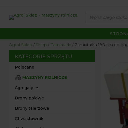
Wyszukiwarka
produktów
STRON
Agrol Sklep
Sklep
Zamiatarki
Zamiatarka 180 cm do cią
KATEGORIE SPRZĘTU
Polecane
MASZYNY ROLNICZE
Agregaty
Brony polowe
Brony talerzowe
Chwastownik