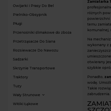
Zamiatarka 
Owijarki i Prasy Do Bel
profesjonaln
różnych powi
Pielniko-Obsypnik
powierzchni 
Pługi
temu zamiata
komunalnej, r
Przenośniki ślimakowe do zboża
Na mechanizm
Przetrząsacze Do Siana
wykonany z p
Rozsiewacze Do Nawozu
zanieczyszcz
umieszczoneg
Sadzarki
otwierany jes
szybkie opró
Skrzynie Transportowe
Ponadto,
zam
Traktory
wodę. Umożli
Tuzy
Takie rozwią
zabrudzenia.
Wały Strunowe
ZAMIA
Włóki Łąkowe
SZCZO