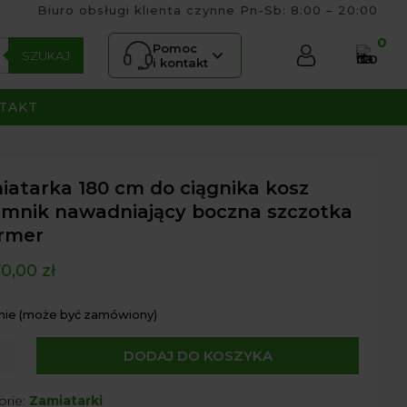
Biuro obsługi klienta czynne Pn-Sb: 8:00 – 20:00
0
Pomoc
SZUKAJ
i kontakt
TAKT
iatarka 180 cm do ciągnika kosz
emnik nawadniający boczna szczotka
rmer
70,00
zł
nie (może być zamówiony)
DODAJ DO KOSZYKA
tarka
orie:
Zamiatarki