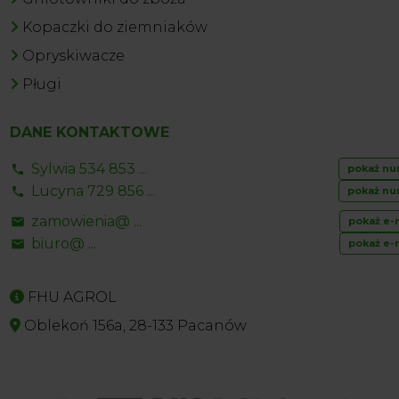
Kopaczki do ziemniaków
Opryskiwacze
Pługi
DANE KONTAKTOWE
Sylwia 534 853 ...
pokaż nu
Lucyna 729 856 ...
pokaż nu
zamowienia@ ...
pokaż e-
biuro@ ...
pokaż e-
FHU AGROL
Oblekoń 156a, 28-133 Pacanów