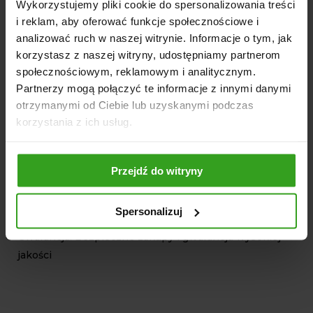
Wykorzystujemy pliki cookie do spersonalizowania treści
atmosferycznych.
i reklam, aby oferować funkcje społecznościowe i
DANE TECHNICZNE
analizować ruch w naszej witrynie. Informacje o tym, jak
korzystasz z naszej witryny, udostępniamy partnerom
Materiał szczotek: Polipropylen + druciane włosie (mix)
społecznościowym, reklamowym i analitycznym.
Rodzaj napędu: Hydrauliczny
Partnerzy mogą połączyć te informacje z innymi danymi
Mocowanie: TUZ I i II kategoria, płyta czołowa, ładowacz
otrzymanymi od Ciebie lub uzyskanymi podczas
czołowy
korzystania z ich usług.
Regulacja: Hydrauliczna regulacja kąta i wysokości
zamiatania
Zastosowanie: Utrzymanie czystości na drogach,
Przejdź do witryny
chodnikach, placach, usuwanie śniegu
Powłoka: Malowanie proszkowe
Spersonalizuj
Produkcja: Projektowana i produkowana w Polsce
Gwarancja: Bezpieczne zakupy i gwarancja wysokiej
jakości