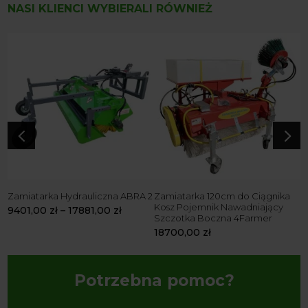
NASI KLIENCI WYBIERALI RÓWNIEŻ
 z
Z
K
9
4
5
Zamiatarka Hydrauliczna ABRA 2
Zamiatarka 120cm do Ciągnika
Kosz Pojemnik Nawadniający
9401,00
zł
–
17881,00
zł
Szczotka Boczna 4Farmer
18700,00
zł
Potrzebna pomoc?