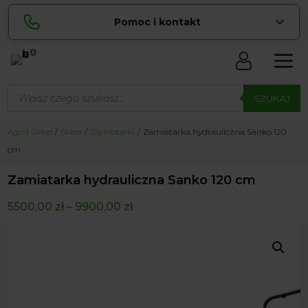
Pomoc i kontakt
0
Skontaktuj się z nami:
Wyszukiwarka
Lucyna
produktów
SZUKAJ
pokaż numer
729 856 ...
Sylwia
Agrol Sklep
Sklep
Zamiatarki
Zamiatarka hydrauliczna Sanko 120
pokaż numer
534 853 ...
cm
zamowienia@ ...
pokaż e-mail
Zamiatarka hydrauliczna Sanko 120 cm
biuro@ ...
pokaż e-mail
5500,00
zł
–
9900,00
zł
Biuro obsługi klienta czynne Pn-Sb: 8:00 – 20:00