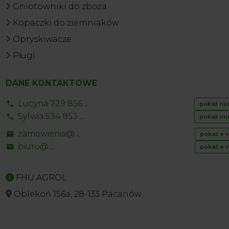
Gniotowniki do zboża
Kopaczki do ziemniaków
Opryskiwacze
Pługi
DANE KONTAKTOWE
Lucyna 729 856 ...
pokaż nu
Sylwia 534 853 ...
pokaż nu
zamowienia@ ...
pokaż e-
biuro@ ...
pokaż e-
FHU AGROL
Oblekoń 156a, 28-133 Pacanów