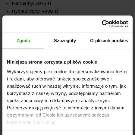
Manualny: 3075 zł
Hydrauliczny: 4980 zł
Szczotka boczna (prawa lub lewa): 4735 zł
System zraszania 3690zł
Zgoda
Szczegóły
O plikach cookies
DANE TECHNICZNE
Szerokość: 2600 mm
Niniejsza strona korzysta z plików cookie
Wysokość: 1100 mm
Wykorzystujemy pliki cookie do spersonalizowania treści
Głębokość: 1900 mm
i reklam, aby oferować funkcje społecznościowe i
Waga: 460-514 kg (w zależności od wersji)
analizować ruch w naszej witrynie. Informacje o tym, jak
Średnica szczotki: 750 mm
korzystasz z naszej witryny, udostępniamy partnerom
Model: Dostępne wersje z różnymi opcjami szczotek
społecznościowym, reklamowym i analitycznym.
oraz zbiorników na nieczystości (manualne lub
Partnerzy mogą połączyć te informacje z innymi danymi
hydrauliczne).
otrzymanymi od Ciebie lub uzyskanymi podczas
korzystania z ich usług.