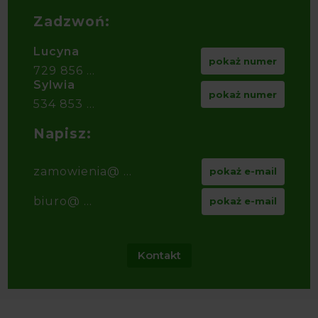
Zadzwoń:
Lucyna
pokaż numer
729 856 ...
Sylwia
pokaż numer
534 853 ...
Napisz:
zamowienia@ ...
pokaż e-mail
biuro@ ...
pokaż e-mail
Kontakt