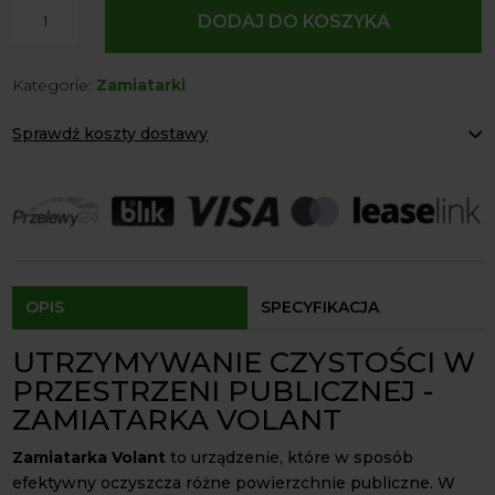
ilość
DODAJ DO KOSZYKA
Zamiatarka
Volant
Kategorie:
Zamiatarki
Sprawdź koszty dostawy
Paczkomaty Inpost:
od 12 zł
Kurier:
od 20 zł
Agrol transport:
200 zł
Agrol transport gabaryty:
ustalane indywidualnie
Odbiór osobisty:
Oblekoń 156a, 28-133 Pacanów
Dostępność form dostawy i ceny uzależniona od produktu.
OPIS
SPECYFIKACJA
UTRZYMYWANIE CZYSTOŚCI W
PRZESTRZENI PUBLICZNEJ -
ZAMIATARKA VOLANT
Zamiatarka Volant
to urządzenie, które w sposób
efektywny oczyszcza różne powierzchnie publiczne. W