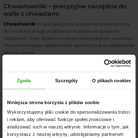
Chwastowniki – precyzyjne narzędzia do
walki z chwastami
Chwastownik
to specjalistyczne urządzenie przeznaczone
do mechanicznego zwalczania chwastów w uprawach
rzędowych. Jego działanie polega na precyzyjnym usuwaniu
chwastów między rzędami roślin uprawnych, bez uszkadzania
samych upraw.
Zalecana przez ekspertów
odchwaszczarka CH 1200
do Ciągnika z Koszem 4 Farmer
stanowi doskonałe
rozwiązanie dla gospodarstw poszukujących efektywnych
Zgoda
Szczegóły
O plikach cookies
metod walki z chwastami. Urządzenie wyposażone jest w
specjalny kosz, który zbiera usunięte chwasty, zapobiegając
ich ponownemu ukorzenieniu się.
Niniejsza strona korzysta z plików cookie
Dodatkowo chwastownik stymuluje napowietrzanie gleby
Wykorzystujemy pliki cookie do spersonalizowania treści
oraz poprawia dostępność składników pokarmowych.
i reklam, aby oferować funkcje społecznościowe i
analizować ruch w naszej witrynie. Informacje o tym, jak
korzystasz z naszej witryny, udostępniamy partnerom