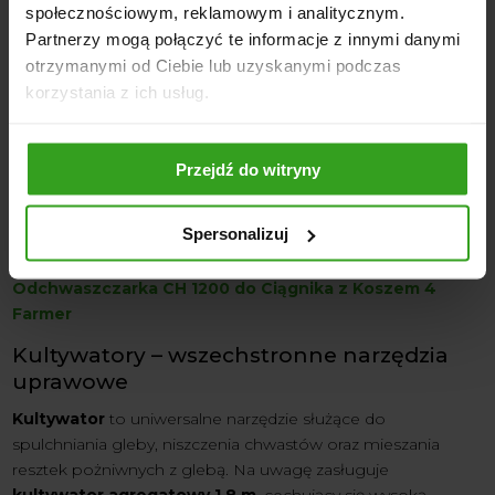
społecznościowym, reklamowym i analitycznym.
Partnerzy mogą połączyć te informacje z innymi danymi
otrzymanymi od Ciebie lub uzyskanymi podczas
korzystania z ich usług.
Przejdź do witryny
Spersonalizuj
Odchwaszczarka CH 1200 do Ciągnika z Koszem 4
Farmer
Kultywatory – wszechstronne narzędzia
uprawowe
Kultywator
to uniwersalne narzędzie służące do
spulchniania gleby, niszczenia chwastów oraz mieszania
resztek pożniwnych z glebą. Na uwagę zasługuje