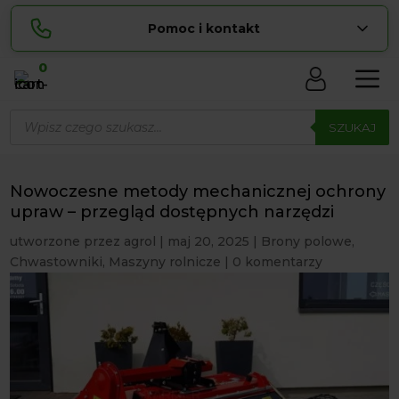
Pomoc i kontakt
0
Skontaktuj się z nami:
Wyszukiwarka
Sylwia
produktów
SZUKAJ
pokaż numer
534 853 ...
Lucyna
pokaż numer
729 856 ...
Nowoczesne metody mechanicznej ochrony
zamowienia@ ...
upraw – przegląd dostępnych narzędzi
pokaż e-mail
utworzone przez
agrol
|
maj 20, 2025
|
Brony polowe
,
biuro@ ...
pokaż e-mail
Chwastowniki
,
Maszyny rolnicze
|
0 komentarzy
Biuro obsługi klienta czynne Pn-Sb: 8:00 – 20:00