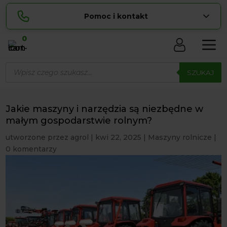
Pomoc i kontakt
0
Skontaktuj się z nami:
Wyszukiwarka
Sylwia
produktów
SZUKAJ
pokaż numer
534 853 ...
Lucyna
pokaż numer
729 856 ...
Jakie maszyny i narzędzia są niezbędne w
zamowienia@ ...
małym gospodarstwie rolnym?
pokaż e-mail
utworzone przez
agrol
|
kwi 22, 2025
|
Maszyny rolnicze
|
biuro@ ...
pokaż e-mail
0 komentarzy
Biuro obsługi klienta czynne Pn-Sb: 8:00 – 20:00