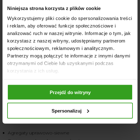
Transportu balotów i palet;
Niniejsza strona korzysta z plików cookie
Prac załadunkowych przy oborniku;
Prac ziemnych i porządkowych.
Wykorzystujemy pliki cookie do spersonalizowania treści
i reklam, aby oferować funkcje społecznościowe i
analizować ruch w naszej witrynie. Informacje o tym, jak
korzystasz z naszej witryny, udostępniamy partnerom
społecznościowym, reklamowym i analitycznym.
Ładowacz czołowy
występuje w wersjach o różnych
Partnerzy mogą połączyć te informacje z innymi danymi
udźwigach, dostosowanych do mocy ciągnika oraz
otrzymanymi od Ciebie lub uzyskanymi podczas
planowanych zastosowań. Funkcjonalność maszyny
korzystania z ich usług.
rozszerzają dostępne
akcesoria:
różne typy łyżek, widły do
palet, chwytaki do bel i wiele innych.
Przejdź do witryny
Agregaty wielofunkcyjne uprawowe
Spersonalizuj
Agregaty łączące kilka funkcji uprawowych stanowią
ekonomiczne rozwiązanie dla małych gospodarstw:
Agregaty uprawowo-siewne