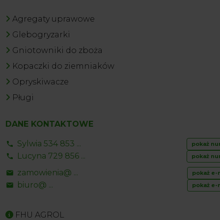
Agregaty uprawowe
Glebogryzarki
Gniotowniki do zboża
Kopaczki do ziemniaków
Opryskiwacze
Pługi
DANE KONTAKTOWE
Sylwia 534 853 ...
pokaż nu
Lucyna 729 856 ...
pokaż nu
zamowienia@ ...
pokaż e-
biuro@ ...
pokaż e-
FHU AGROL