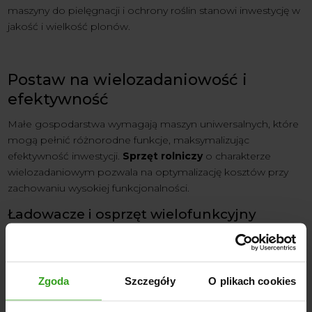
maszyny do pielęgnacji i ochrony roślin stanowi inwestycję w
jakość i wielkość plonów.
Postaw na wielozadaniowość i
efektywność
Małe gospodarstwa wymagają maszyn uniwersalnych, które
mogą pełnić różnorodne funkcje, maksymalizując
efektywność inwestycji.
Sprzęt rolniczy
o charakterze
wielozadaniowym pozwala na optymalizację kosztów przy
zachowaniu wysokiej funkcjonalności.
Ładowacze i osprzęt wielofunkcyjny
Ładowacz czołowy
stanowi doskonały przykład urządzenia
znacząco zwiększającego funkcjonalność ciągnika. W małym
gospodarstwie może być wykorzystywany do:
Zgoda
Szczegóły
O plikach cookies
Załadunku materiałów sypkich;