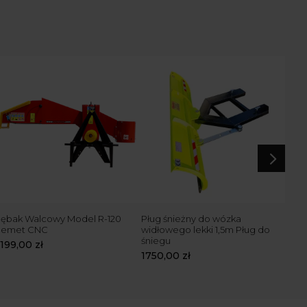
5
ębak Walcowy Model R-120
Pług śnieżny do wózka
Pług
Remet CNC
widłowego lekki 1,5m Pług do
2,6m
śniegu
5199,00
zł
959
1750,00
zł