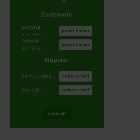
Zadzwoń:
Lucyna
pokaż numer
729 856 ...
Sylwia
pokaż numer
534 853 ...
Napisz:
zamowienia@ ...
pokaż e-mail
biuro@ ...
pokaż e-mail
Kontakt