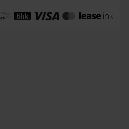
omaty Inpost:
od 12 zł
:
od 20 zł
 transport:
200 zł
 transport gabaryty:
ustalane indywidualnie
r osobisty:
Oblekoń 156a, 28-133 Pacanów
ność form dostawy i ceny uzależniona od produktu.