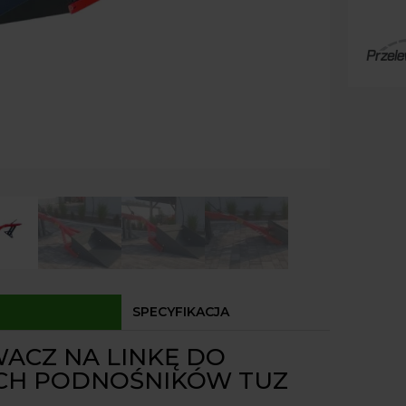
Paczk
Szufla
Kurier
Agrol
Agrol
Odbió
Dostęp
SPECYFIKACJA
ACZ NA LINKĘ DO
CH PODNOŚNIKÓW TUZ