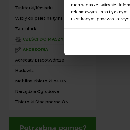
Wysokość P
ruch w naszej witrynie. Inf
Traktorki/Kosiarki
Udźwig: ok
reklamowym i analitycznym. 
Widły do palet na tylni TUZ
uzyskanymi podczas korzysta
Szerokość S
Trwała Kon
Zamiatarki
CZĘŚCI DO MASZYN
AKCESORIA
Agregaty prądotwórcze
Hodowla
Mobilne zbiorniki na ON
Narzędzia Ogrodowe
Zbiorniki Stacjonarne ON
Potrzebna pomoc?