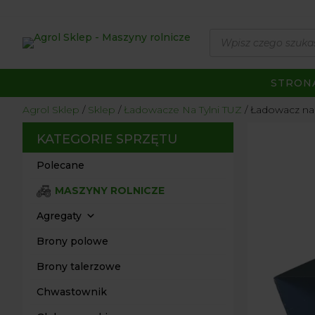
Wyszukiwarka
produktów
STRON
Agrol Sklep
Sklep
Ładowacze Na Tylni TUZ
Ładowacz na l
KATEGORIE SPRZĘTU
Polecane
MASZYNY ROLNICZE
Agregaty
Brony polowe
Brony talerzowe
Chwastownik