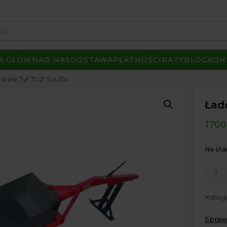
A GŁÓWNA
O NAS
DOSTAWA
PŁATNOŚCI
RATY
BLOG
KON
inkę Tył TUZ Szufla
Ład
1700
Na sta
ilość
Ładow
na
Kateg
linkę
Tył
Spraw
TUZ