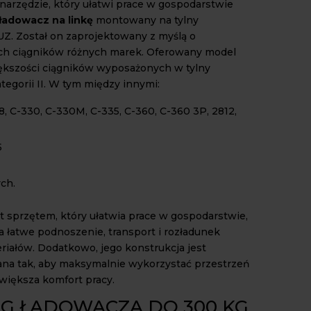
arzędzie, który ułatwi prace w gospodarstwie
ładowacz na linkę
montowany na tylny
Z. Został on zaprojektowany z myślą o
ch ciągników różnych marek. Oferowany model
ększości ciągników wyposażonych w tylny
tegorii II. W tym między innymi:
, C-330, C-330M, C-335, C-360, C-360 3P, 2812,
5
ych.
t sprzętem, który ułatwia prace w gospodarstwie,
a łatwe podnoszenie, transport i rozładunek
riałów. Dodatkowo, jego konstrukcja jest
na tak, aby maksymalnie wykorzystać przestrzeń
zwiększa komfort pracy.
G ŁADOWACZA DO 300 KG