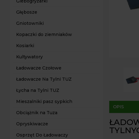
Glebogryzarki
Głębosze
Gniotowniki
Kopaczki do ziemniaków
Kosiarki
Kultywatory
Ładowacze Czołowe
Ładowacze Na Tylni TUZ
Łycha na Tylni TUZ
Mieszalniki pasz sypkich
OPIS
Obciążnik na Tuza
ŁADOW
Opryskiwacze
TYLNY
Osprzęt Do Ładowaczy