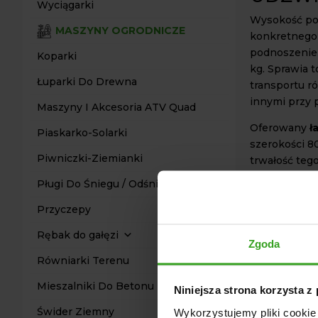
Wyciągarki
Wysokość pod
MASZYNY OGRODNICZE
konkretnego
podnoszenie 
Koparki
kg. Sprawia 
Łuparki Do Drewna
transportu r
innymi przy p
Maszyny I Akcesoria ATV Quad
Oferowany
ł
Piaskarko-Solarki
szerokości 8
Piwniczki-Ziemianki
trwałość teg
Ładowacz wyko
Pługi Do Śniegu / Odśnieżarki
jest malowan
niekorzystne
Przyczepy
Rębak do gałęzi
Prezentowa
Zgoda
kolorach: cz
Równiarki Terenu
zamówienia p
przeciwnym r
Mieszalniki Do Betonu
Niniejsza strona korzysta z
KLUCZ
Świder Ziemny
Wykorzystujemy pliki cookie 