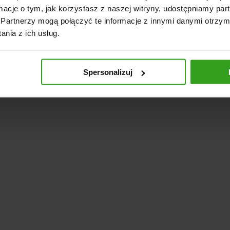
odnoszenia: do 260 cm;
ormacje o tym, jak korzystasz z naszej witryny, udostępniamy p
oło 300 kg;
Partnerzy mogą połączyć te informacje z innymi danymi otrzym
nia z ich usług.
zufli
strukcja
Spersonalizuj