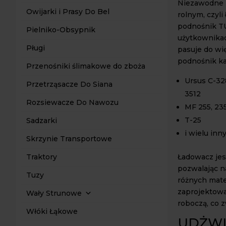
Niezawodne n
Owijarki i Prasy Do Bel
rolnym, czyli
podnośnik TU
Pielniko-Obsypnik
użytkownika
Pługi
pasuje do wi
podnośnik ka
Przenośniki ślimakowe do zboża
Ursus C-328
Przetrząsacze Do Siana
3512
Rozsiewacze Do Nawozu
MF 255, 23
T-25
Sadzarki
i wielu inn
Skrzynie Transportowe
Ładowacz jes
Traktory
pozwalając n
Tuzy
różnych mate
zaprojektowa
Wały Strunowe
roboczą, co 
Włóki Łąkowe
UDŻWI