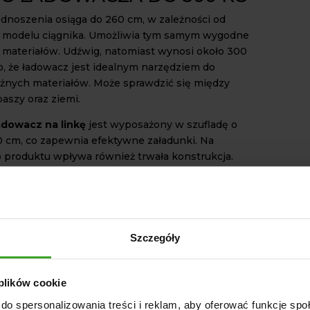
noszenia osiąga do 260 cm, w zależności od
 modelu ciągnika. Umożliwia tym samym wygodne
materiałów. Udźwig, natomiast wynosi około 300
to, że ładowacz jest idealnym narzędziem do
óżnych materiałów. Może sprawdzić się między
aszy oraz ziemi.
adowacz na linkę
jest wyposażony w szufladę o
0 cm, co zapewnia efektywne załadunki. Na
o produktu wpływa również trwała konstrukcja.
nany jest z wysokiej jakości stali, a jego rama
a proszkowo, co zapewnia odporność na
 warunki atmosferyczne oraz korozję.
ne
ładowacze na linkę
dostępne są w różnych
Szczegóły
erwonym, zielonym i niebieskim. Przy składaniu
rosimy o wskazanie preferowanego koloru, w
azie kolor zostanie wybrany losowo.
 plików cookie
OWE CECHY ŁADOWACZA
do spersonalizowania treści i reklam, aby oferować funkcje sp