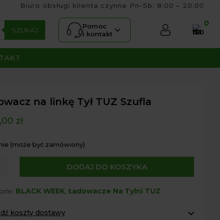
Biuro obsługi klienta czynne Pn-Sb: 8:00 – 20:00
0
Pomoc
SZUKAJ
i kontakt
TAKT
owacz na linkę Tył TUZ Szufla
,00
zł
nie (może być zamówiony)
DODAJ DO KOSZYKA
acz
orie:
BLACK WEEK
,
Ładowacze Na Tylni TUZ
dź koszty dostawy