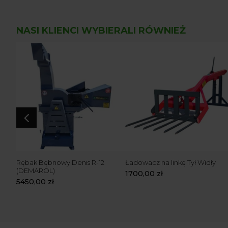
NASI KLIENCI WYBIERALI RÓWNIEŻ
4
zny z
Rębak Bębnowy Denis R-12
Ładowacz na linkę Tył Widły
(DEMAROL)
1700,00
zł
5450,00
zł