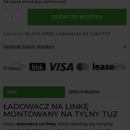
Na stanie (może być zamówiony)
ilość
DODAJ DO KOSZYKA
Ładowacz
na
Kategorie:
BLACK WEEK
,
Ładowacze Na Tylni TUZ
linkę
Tył
Sprawdź koszty dostawy
Widły
Paczkomaty Inpost:
od 12 zł
Kurier:
od 20 zł
Agrol transport:
200 zł
Agrol transport gabaryty:
ustalane indywidualnie
Odbiór osobisty:
Oblekoń 156a, 28-133 Pacanów
Dostępność form dostawy i ceny uzależniona od produktu.
OPIS
SPECYFIKACJA
ŁADOWACZ NA LINKĘ
MONTOWANY NA TYLNY TUZ
Nowy
ładowacz na linkę
, który montuję się na tylny