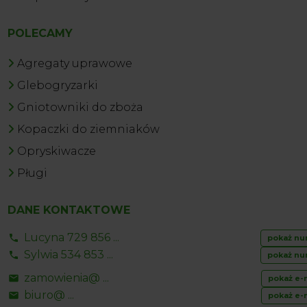
POLECAMY
Agregaty uprawowe
Glebogryzarki
Gniotowniki do zboża
Kopaczki do ziemniaków
Opryskiwacze
Pługi
DANE KONTAKTOWE
Lucyna 729 856 ...
pokaż nu
Sylwia 534 853 ...
pokaż nu
zamowienia@ ...
pokaż e-
biuro@ ...
pokaż e-