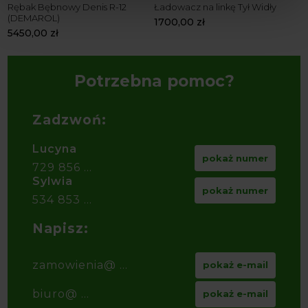
y
Rębak Bębnowy Denis R-12
Ładowacz na linkę Tył Widły
Ł
(DEMAROL)
1700,00
zł
1
5450,00
zł
Potrzebna pomoc?
Zadzwoń:
Lucyna
pokaż numer
729 856 ...
Sylwia
pokaż numer
534 853 ...
Napisz:
zamowienia@ ...
pokaż e-mail
biuro@ ...
pokaż e-mail