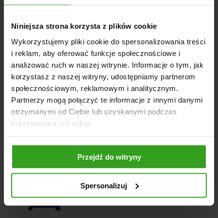
Wysokość Podnoszenia: około 260 cm;
Udźwig do 300 kg;
Niniejsza strona korzysta z plików cookie
Wymiary Wideł: Szerokość 80 cm, długość 65 cm;
Wykorzystujemy pliki cookie do spersonalizowania treści
Solidna Konstrukcja i malowanie proszkowe;
i reklam, aby oferować funkcje społecznościowe i
analizować ruch w naszej witrynie. Informacje o tym, jak
korzystasz z naszej witryny, udostępniamy partnerom
społecznościowym, reklamowym i analitycznym.
NASI KLIENCI WYBIERALI RÓWNIEŻ
Partnerzy mogą połączyć te informacje z innymi danymi
otrzymanymi od Ciebie lub uzyskanymi podczas
korzystania z ich usług.
Przejdź do witryny
4
5
Spersonalizuj