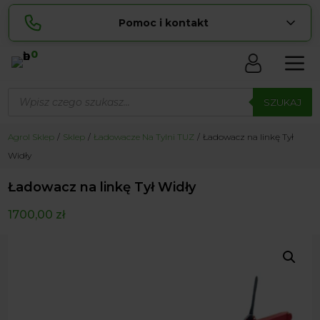
Pomoc i kontakt
0
Skontaktuj się z nami:
Wyszukiwarka
Sylwia
produktów
SZUKAJ
pokaż numer
534 853 ...
Lucyna
Agrol Sklep
Sklep
Ładowacze Na Tylni TUZ
Ładowacz na linkę Tył
pokaż numer
729 856 ...
Widły
zamowienia@ ...
pokaż e-mail
Ładowacz na linkę Tył Widły
biuro@ ...
pokaż e-mail
1700,00
zł
Biuro obsługi klienta czynne Pn-Sb: 8:00 – 20:00