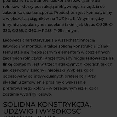
podnośnik TUZ. Stanowi doskonałe rozwiązanie dla
rolników, którzy poszukują efektywnego narzędzia do
załadunku oraz transportu. Produkt ten jest kompatybilny
z większością ciągników na TUZ kat. II. W tym między
innymi z popularnymi modelami takimi jak Ursus C-328, C-
330, C-335, C-360, MF 255, T-25 i innymi.
Ładowacz charakteryzuje się wszechstronnością,
łatwością w montażu, a także solidną konstrukcją. Dzięki
temu staje się nieodłącznym elementem w codziennych
zadaniach rolniczych. Prezentowany model
ładowacza na
linkę
dostępny jest w trzech atrakcyjnych kolorach takich
jak: czerwony, zielony i niebieski. Wybierz kolor
dopasowany do indywidualnych preferencji! Przy
składaniu zamówienia prosimy o wskazanie
preferowanego koloru - w przeciwnym razie, kolor
zostanie wybrany losowo.
SOLIDNA KONSTRYKCJA,
UDŹWIG I WYSOKOŚĆ