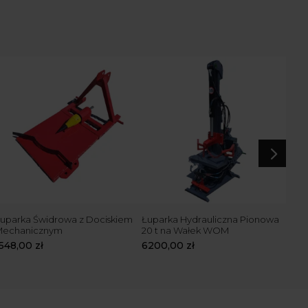
5
uparka Świdrowa z Dociskiem
Łuparka Hydrauliczna Pionowa
Łup
Mechanicznym
20 t na Wałek WOM
Tra
1548,00
zł
6200,00
zł
670