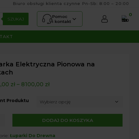
Biuro obsługi klienta czynne Pn-Sb: 8:00 – 20:00
0
Pomoc
SZUKAJ
i kontakt
TAKT
arka Elektryczna Pionowa na
kach
0,00
zł
–
8100,00
zł
nt Produktu
DODAJ DO KOSZYKA
ka
yczna
orie:
Łuparki Do Drewna
wa