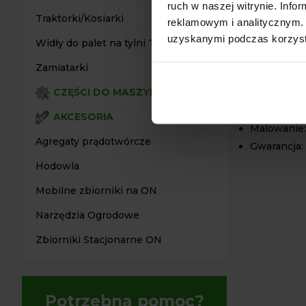
Średnica t
ruch w naszej witrynie. Inf
Traktorki/Kosiarki
Skok siłow
reklamowym i analitycznym. 
uzyskanymi podczas korzysta
Maksymalna
Widły do palet na tylni TUZ
103 cm)
Zamiatarki
Sterowanie:
CZĘŚCI DO MASZYN
Zbiornik o
Mobilność:
AKCESORIA
Malowanie
Agregaty prądotwórcze
Gwarancja:
Hodowla
Mobilne zbiorniki na ON
Narzędzia Ogrodowe
Zbiorniki Stacjonarne ON
Potrzebna pomoc?