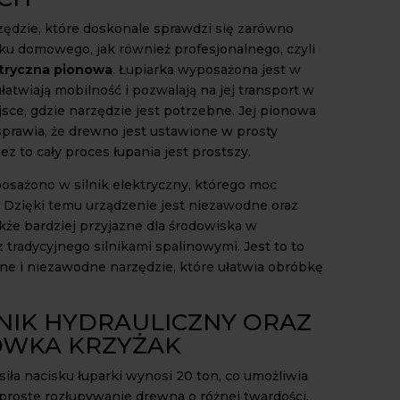
ędzie, które doskonale sprawdzi się zarówno
ku domowego, jak również profesjonalnego, czyli
ktryczna pionowa
. Łupiarka wyposażona jest w
ułatwiają mobilność i pozwalają na jej transport w
sce, gdzie narzędzie jest potrzebne. Jej pionowa
sprawia, że drewno jest ustawione w prosty
ez to cały proces łupania jest prostszy.
osażono w silnik elektryczny, którego moc
 Dzięki temu urządzenie jest niezawodne oraz
kże bardziej przyjazne dla środowiska w
 tradycyjnego silnikami spalinowymi. Jest to to
e i niezawodne narzędzie, które ułatwia obróbkę
NIK HYDRAULICZNY ORAZ
WKA KRZYŻAK
iła nacisku łuparki wynosi 20 ton, co umożliwia
 proste rozłupywanie drewna o różnej twardości.