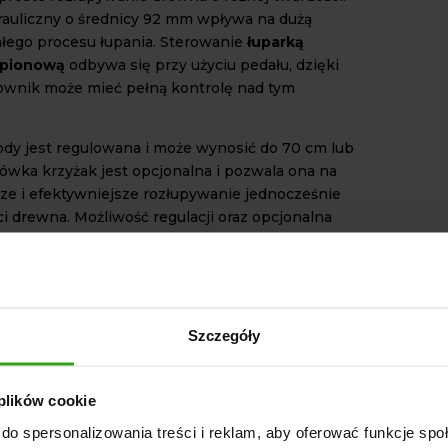
rauliczny o średnicy 92 mm wpływa na dużą
łego procesu łupania. Sterowanie
łuparką
 pionową
odbywa się przy użyciu pedału, dzięki
wnik może mieć pełną kontrolę nad tym
dy jest regulowana i może wynosić do 70 cm lub
ówka krzyżak jest opcjonalna i pozwala ona na
sze i efektywniejsze rozłupywanie jednocześnie
ci drewna. Możliwość regulacji oraz opcjonalna
yżak sprawia, że
łuparka elektryczna pionowa
tosowana do indywidualnych potrzeb.
TECHNICZNE
u: 20 ton
Szczegóły
rauliczny
tryczny: 4 kW, trójfazowy, 380 V
 plików cookie
w siłownika: 12 sekund
ylindra: 92 mm
do spersonalizowania treści i reklam, aby oferować funkcje sp