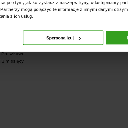
łoczyska: 45 mm
ormacje o tym, jak korzystasz z naszej witryny, udostępniamy p
nika: 500 mm
Partnerzy mogą połączyć te informacje z innymi danymi otrzym
nia z ich usług.
 wysokość kłody: 50 cm (opcjonalnie 70 cm lub
 Pedał do obsługi siłownika
Spersonalizuj
lejowy: Własny
 Kółka do łatwego przemieszczania
: Proszkowe
 12 miesięcy