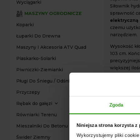
Wyciągarki
Siłownik hyd
sprawność ca
MASZYNY OGRODNICZE
elektryczną
Koparki
czemu użytko
narzędziem.
Łuparki Do Drewna
Wysokość kło
Maszyny I Akcesoria ATV Quad
103 cm. Końc
Piaskarko-Solarki
precyzyjniej
większej iloś
Piwniczki-Ziemianki
końcówka krz
Pługi Do Śniegu / Odśnieżarki
może być dos
DANE 
Przyczepy
Siła nacisk
Rębak do gałęzi
Zgoda
Napęd: Hyd
Równiarki Terenu
Silnik elek
Niniejsza strona korzysta z
Pełny wysu
Mieszalniki Do Betonu
Średnica c
Wykorzystujemy pliki cookie 
Świder Ziemny