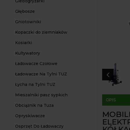
Glebogryzarki
Głębosze
Gniotowniki
Kopaczki do ziemniaków
Kosiarki
Kultywatory
Ładowacze Czołowe
4
Ładowacze Na Tylni TUZ
Łycha na Tylni TUZ
Mieszalniki pasz sypkich
OPIS
Obciążnik na Tuza
MOBIL
Opryskiwacze
ELEKT
Osprzęt Do Ładowaczy
KÓŁKA