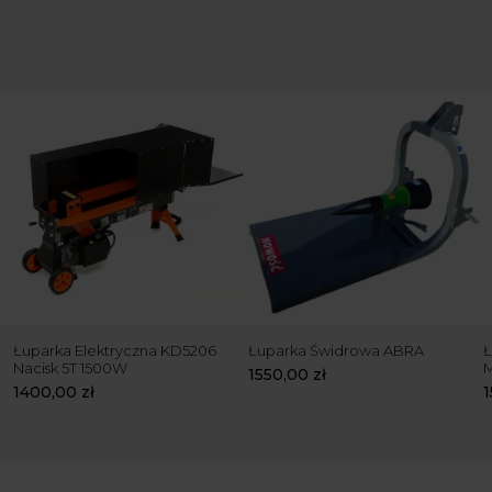
Łuparka Elektryczna KD5206
Łuparka Świdrowa ABRA
Ł
Nacisk 5T 1500W
1550,00
zł
1400,00
zł