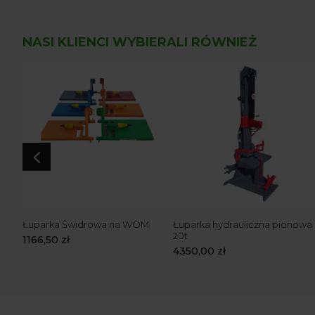
NASI KLIENCI WYBIERALI RÓWNIEŻ
4
a na
Łuparka Świdrowa na WOM
Łuparka hydrauliczna pionowa
20t
1166,50
zł
4350,00
zł