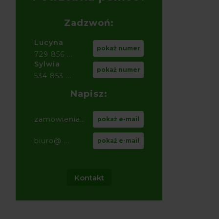
Zadzwoń:
Lucyna
pokaż numer
729 856 ...
Sylwia
pokaż numer
534 853 ...
Napisz:
zamowienia@ ...
pokaż e-mail
biuro@ ...
pokaż e-mail
Kontakt