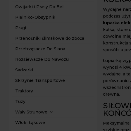
Owijarki i Prasy Do Bel
Wydajne narz
podczas użyt
Pielniko-Obsypnik
łuparka ele
Pługi
kółka, które 
dowolne miej
Przenośniki ślimakowe do zboża
konstrukcja 
Przetrząsacze Do Siana
sposób, a prz
Rozsiewacze Do Nawozu
Łupiarkę wyp
wynosi 4 kW.
Sadzarki
wydajne, a ta
Skrzynie Transportowe
porównaniu z
wszechstronn
Traktory
drewna.
Tuzy
SIŁOW
KOŃCÓ
Wały Strunowe
Włóki Łąkowe
Maksymalna s
szybkie oraz