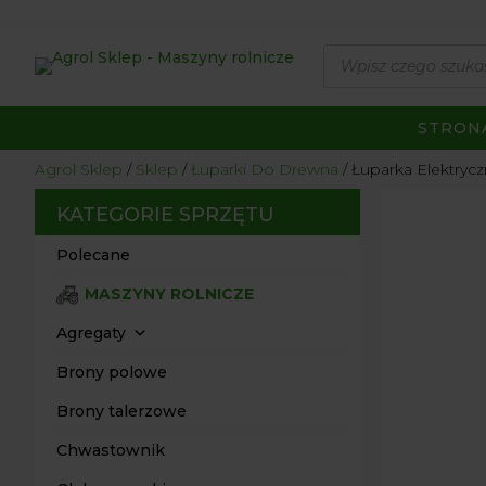
Wyszukiwarka
produktów
STRON
Agrol Sklep
Sklep
Łuparki Do Drewna
Łuparka Elektryc
KATEGORIE SPRZĘTU
Polecane
MASZYNY ROLNICZE
Agregaty
Brony polowe
Brony talerzowe
Chwastownik