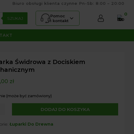
Biuro obsługi klienta czynne Pn-Sb: 8:00 – 20:00
0
Pomoc
SZUKAJ
i kontakt
TAKT
arka Świdrowa z Dociskiem
hanicznym
,00
zł
nie (może być zamówiony)
DODAJ DO KOSZYKA
ka
owa
orie:
Łuparki Do Drewna