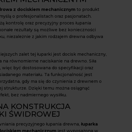
drowa z dociskiem mechanicznym
to produkt
myślą o profesjonalistach oraz pasjonatach.
żą kontrolę oraz precyzyjny proces łupania
onałe rezultaty są możliwe bez konieczności
ku, niezależnie z jakim rodzajem drewna odbywa
ejszych zalet tej łuparki jest docisk mechaniczny,
a na równomierne naciskanie na drewno. Siła
, więc być dostosowana do specyfikacji oraz
siadanego materiału. Ta funkcjonalność jest
przydatna, gdy ma się do czynienia z drewnem o
j strukturze. Dzięki temu można osiągnąć
fekt, bez nadmiernego wysiłku.
NA KONSTRUKCJA
KI ŚWIDROWEJ
niania precyzyjnego łupania drewna,
łuparka
dociskiem mechanicznym
jest wyposażona w