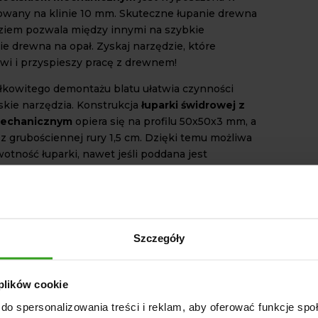
wany na klinie 10 mm. Skuteczne łupanie drewna
ziem pozwala między innymi na szybkie
e drewna na opał. Zyskaj narzędzie, które
twi i przyspieszy pracę z drewnem!
łkowitego demontażu blatu ułatwia czynności
kie narzędzia. Konstrukcja
łuparki świdrowej z
mechanicznym
opiera się na profilu 50x50x3 mm, a
 z grubościennej rury 1,5 cm. Dzięki temu możliwa
wotność łuparki, nawet jeśli poddana jest
eksploatacji. Doskonale poradzi sobie podczas
ych warunkach. W razie konieczności użytkownik
 dokupienia samej końcówki świdra.
TECHNICZNE
Szczegóły
towany na klinie: 10 mm
 mm
x 62,08
 plików cookie
a wałek WOM
do spersonalizowania treści i reklam, aby oferować funkcje sp