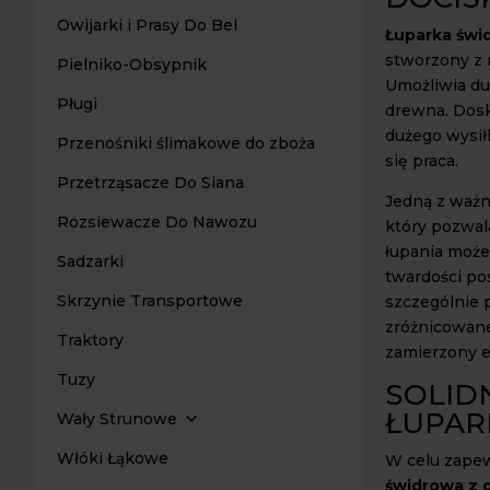
Owijarki i Prasy Do Bel
Łuparka świ
stworzony z 
Pielniko-Obsypnik
Umożliwia du
Pługi
drewna. Dosk
dużego wysił
Przenośniki ślimakowe do zboża
się praca.
Przetrząsacze Do Siana
Jedną z ważni
Rozsiewacze Do Nawozu
który pozwal
łupania może
Sadzarki
twardości po
Skrzynie Transportowe
szczególnie 
zróżnicowane
Traktory
zamierzony e
Tuzy
SOLID
ŁUPAR
Wały Strunowe
Włóki Łąkowe
W celu zapew
świdrowa z 