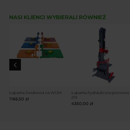
NASI KLIENCI WYBIERALI RÓWNIEŻ
4
a na
Łuparka Świdrowa na WOM
Łuparka hydrauliczna pionowa
20t
1166,50
zł
4350,00
zł