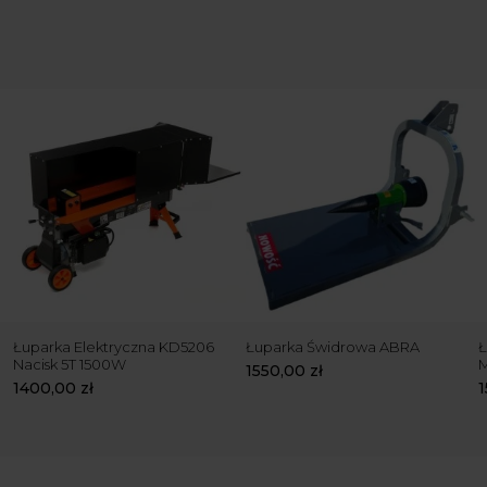
Łuparka Elektryczna KD5206
Łuparka Świdrowa ABRA
Ł
Nacisk 5T 1500W
1550,00
zł
1400,00
zł