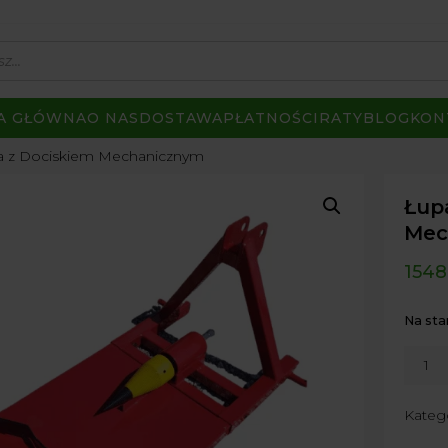
A GŁÓWNA
O NAS
DOSTAWA
PŁATNOŚCI
RATY
BLOG
KON
a z Dociskiem Mechanicznym
Łup
Mec
1548
Na sta
ilość
Łupar
Świdr
Kateg
z