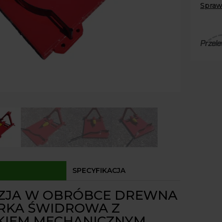
Docis
Spraw
Mecha
Paczk
Kurier
Agrol
Agrol
Odbió
Dostęp
SPECYFIKACJA
ZJA W OBRÓBCE DREWNA
ARKA ŚWIDROWA Z
KIEM MECHANICZNYM