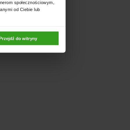
artnerom społecznościowym,
anymi od Ciebie lub
Przejdź do witryny