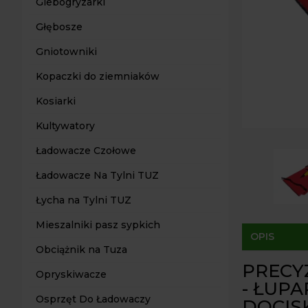
Glebogryzarki
Głębosze
Gniotowniki
Kopaczki do ziemniaków
Kosiarki
Kultywatory
Ładowacze Czołowe
Ładowacze Na Tylni TUZ
Łycha na Tylni TUZ
Mieszalniki pasz sypkich
OPIS
Obciążnik na Tuza
PRECY
Opryskiwacze
- ŁUP
Osprzęt Do Ładowaczy
DOCIS