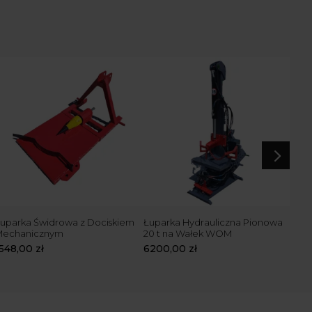
5
uparka Świdrowa z Dociskiem
Łuparka Hydrauliczna Pionowa
Łup
Mechanicznym
20 t na Wałek WOM
Tra
1548,00
zł
6200,00
zł
670