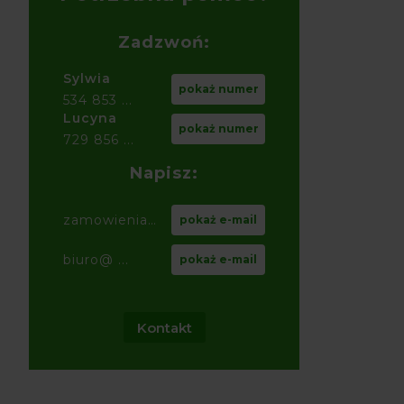
Zadzwoń:
Sylwia
pokaż numer
534 853 ...
Lucyna
pokaż numer
729 856 ...
Napisz:
zamowienia@ ...
pokaż e-mail
biuro@ ...
pokaż e-mail
Kontakt