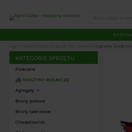
Wyszukiwarka
produktów
STRON
Agrol Sklep
Sklep
Łuparki Do Drewna
Łuparka Świdrow
KATEGORIE SPRZĘTU
Polecane
MASZYNY ROLNICZE
Agregaty
Brony polowe
Brony talerzowe
Chwastownik