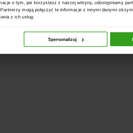
latu: Tak
ormacje o tym, jak korzystasz z naszej witryny, udostępniamy p
ubościennej rury: 1,5 cm
Partnerzy mogą połączyć te informacje z innymi danymi otrzym
a z profila: 50x50x3 mm
nia z ich usług.
chaniczny klocków drewna
Spersonalizuj