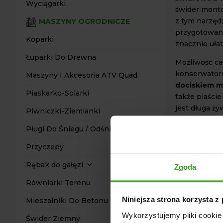
Wyciągarki
świder monto
z tym narzęd
MASZYNY OGRODNICZE
przygotowani
Koparki
znacznie uła
Łuparki Do Drewna
Możliwość ca
konserwators
Maszyny I Akcesoria ATV Quad
dociskiem 
Piaskarko-Solarki
także piaście
jest długa ży
Piwniczki-Ziemianki
intensywnej 
Pługi Do Śniegu / Odśnieżarki
pracy w różn
ma możliwość
Przyczepy
DANE 
Rębak do gałęzi
Zgoda
Świder mon
Równiarki Terenu
Wałek: 40
Łożyska: 2 
Niniejsza strona korzysta z
Mieszalniki Do Betonu
Łuparka n
Wykorzystujemy pliki cookie 
Świder Ziemny