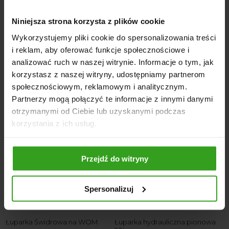
Waga: 70 kg
Minimalna moc traktora: 15 KM
Niniejsza strona korzysta z plików cookie
Zalecana prędkość obrotowa wału: 400–600 obr./min
Wykorzystujemy pliki cookie do spersonalizowania treści
i reklam, aby oferować funkcje społecznościowe i
analizować ruch w naszej witrynie. Informacje o tym, jak
korzystasz z naszej witryny, udostępniamy partnerom
NASI KLIENCI WYBIERALI RÓWNIEŻ
społecznościowym, reklamowym i analitycznym.
Partnerzy mogą połączyć te informacje z innymi danymi
otrzymanymi od Ciebie lub uzyskanymi podczas
korzystania z ich usług.
Przejdź do witryny
4
5
Spersonalizuj
Łuparka Świdrowa na WOM
Łuparka hydrauliczna pionowa
Ł