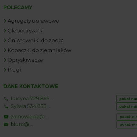
POLECAMY
Agregaty uprawowe
Glebogryzarki
Gniotowniki do zboża
Kopaczki do ziemniaków
Opryskiwacze
Pługi
DANE KONTAKTOWE
Lucyna 729 856 ...
pokaż nu
Sylwia 534 853 ...
pokaż nu
zamowienia@ ...
pokaż e-
biuro@ ...
pokaż e-