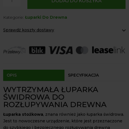
DODAJ DO KOSZYKA
Łuparka
stożkowa
Kategorie:
Łuparki Do Drewna
świdrowa
do
Sprawdź koszty dostawy
drewna
Sanko
Paczkomaty Inpost:
od 12 zł
Kurier:
od 20 zł
Agrol transport:
200 zł
Agrol transport gabaryty:
ustalane indywidualnie
Odbiór osobisty:
Oblekoń 156a, 28-133 Pacanów
Dostępność form dostawy i ceny uzależniona od produktu.
OPIS
SPECYFIKACJA
WYTRZYMAŁA ŁUPARKA
ŚWIDROWA DO
ROZŁUPYWANIA DREWNA
Łuparka stożkowa
, znana również jako łuparka świdrowa.
Jest to nowoczesne urządzenie, które jest przeznaczone
do szybkiego i bezpiecznego rozłupywania drewna