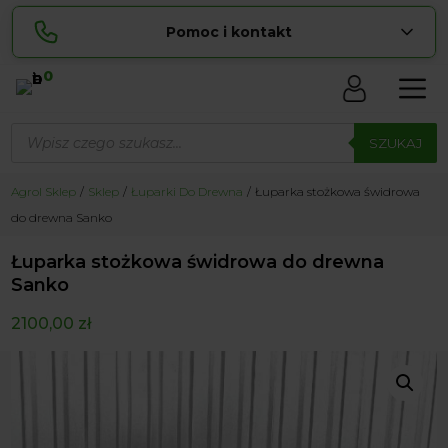
Pomoc i kontakt
0
Skontaktuj się z nami:
Wyszukiwarka
Sylwia
produktów
SZUKAJ
pokaż numer
534 853 ...
Lucyna
Agrol Sklep
Sklep
Łuparki Do Drewna
Łuparka stożkowa świdrowa
pokaż numer
729 856 ...
do drewna Sanko
zamowienia@ ...
pokaż e-mail
Łuparka stożkowa świdrowa do drewna
biuro@ ...
pokaż e-mail
Sanko
2100,00
zł
Biuro obsługi klienta czynne Pn-Sb: 8:00 – 20:00