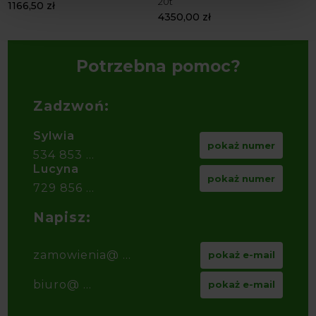
20t
N
1166,50
zł
4350,00
zł
1
Potrzebna pomoc?
Zadzwoń:
Sylwia
pokaż numer
534 853 ...
Lucyna
pokaż numer
729 856 ...
Napisz:
zamowienia@ ...
pokaż e-mail
biuro@ ...
pokaż e-mail