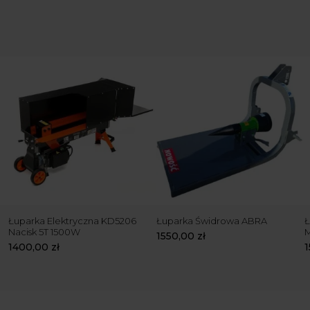
Łuparka Elektryczna KD5206
Łuparka Świdrowa ABRA
Ł
Nacisk 5T 1500W
1550,00
zł
1400,00
zł