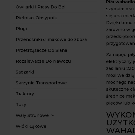
Piła wahadł
Owijarki i Prasy Do Bel
szybkim oraz
się ona międ
Pielniko-Obsypnik
Dzięki temu 
Pługi
zarówno w g
przedsiębior
Przenośniki ślimakowe do zboża
przygotowan
Przetrząsacze Do Siana
Za napęd pił
Rozsiewacze Do Nawozu
elektryczny 
zasilaniu 230
Sadzarki
możliwe dzię
mocnego napę
Skrzynie Transportowe
skuteczne ci
Traktory
średnice mak
pieców lub 
Tuzy
WYKON
Wały Strunowe
UŻYTK
Włóki Łąkowe
WAHA