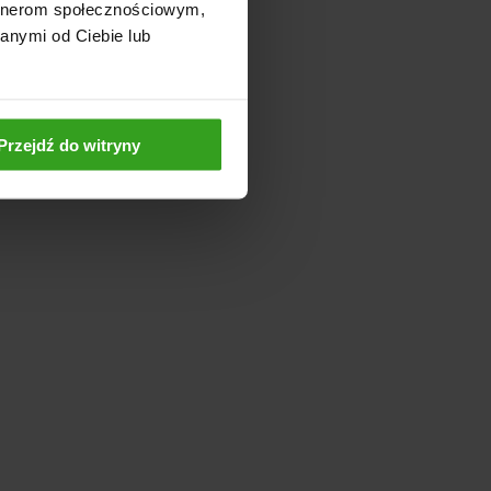
artnerom społecznościowym,
anymi od Ciebie lub
Przejdź do witryny