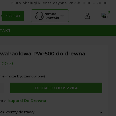
Biuro obsługi klienta czynne Pn-Sb: 8:00 – 20:00
0
Pomoc
SZUKAJ
i kontakt
TAKT
a wahadłowa PW-500 do drewna
9,00
zł
nie (może być zamówiony)
DODAJ DO KOSZYKA
łowa
orie:
Łuparki Do Drewna
dź koszty dostawy