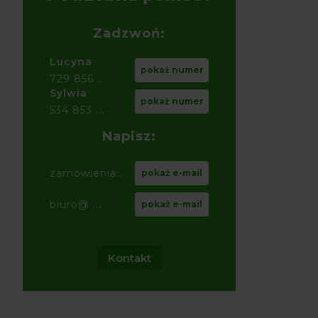
Zadzwoń:
Lucyna
pokaż numer
729 856 ...
Sylwia
pokaż numer
534 853 ...
Napisz:
zamowienia@ ...
pokaż e-mail
biuro@ ...
pokaż e-mail
Kontakt