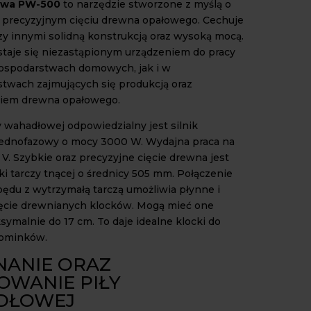
owa PW-500
to narzędzie stworzone z myślą o
 precyzyjnym cięciu drewna opałowego. Cechuje
zy innymi solidną konstrukcją oraz wysoką mocą.
staje się niezastąpionym urządzeniem do pracy
ospodarstwach domowych, jak i w
stwach zajmujących się produkcją oraz
iem drewna opałowego.
y wahadłowej odpowiedzialny jest silnik
jednofazowy o mocy 3000 W. Wydajna praca na
 V. Szybkie oraz precyzyjne cięcie drewna jest
ki tarczy tnącej o średnicy 505 mm. Połączenie
du z wytrzymałą tarczą umożliwia płynne i
ęcie drewnianych klocków. Mogą mieć one
symalnie do 17 cm. To daje idealne klocki do
kominków.
ANIE ORAZ
OWANIE PIŁY
DŁOWEJ