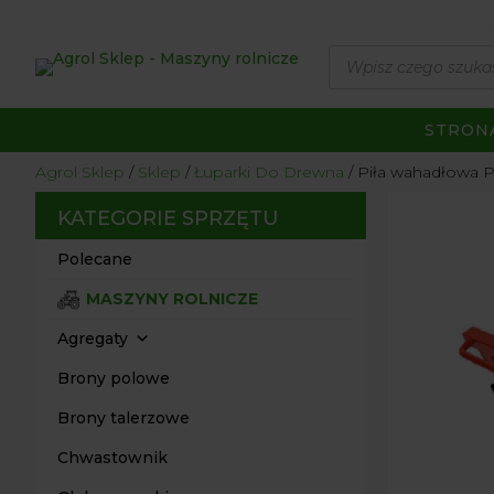
Wyszukiwarka
produktów
STRON
Agrol Sklep
Sklep
Łuparki Do Drewna
Piła wahadłowa 
KATEGORIE SPRZĘTU
Polecane
MASZYNY ROLNICZE
Agregaty
Brony polowe
Brony talerzowe
Chwastownik