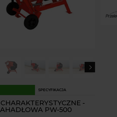
Paczk
drewn
Kurier
Agrol
Agrol
Odbió
Dostęp
5
SPECYFIKACJA
 CHARAKTERYSTYCZNE -
WAHADŁOWA PW-500