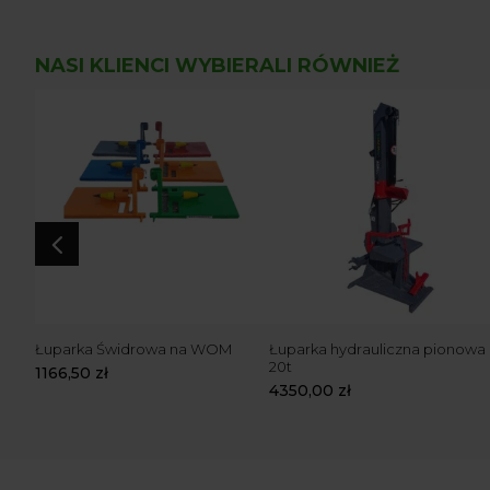
NASI KLIENCI WYBIERALI RÓWNIEŻ
4
a na
Łuparka Świdrowa na WOM
Łuparka hydrauliczna pionowa
20t
1166,50
zł
4350,00
zł