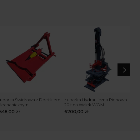
5
uparka Świdrowa z Dociskiem
Łuparka Hydrauliczna Pionowa
Łup
Mechanicznym
20 t na Wałek WOM
Tra
1548,00
zł
6200,00
zł
670