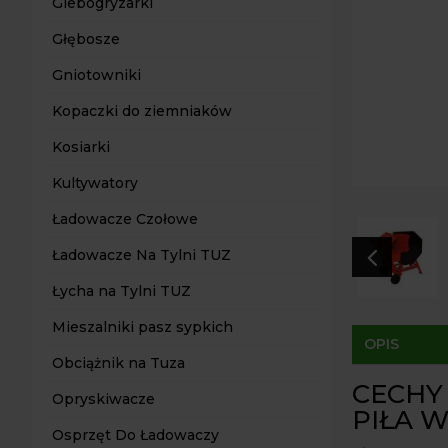
Glebogryzarki
Głębosze
Gniotowniki
Kopaczki do ziemniaków
Kosiarki
Kultywatory
Ładowacze Czołowe
4
Ładowacze Na Tylni TUZ
Łycha na Tylni TUZ
Mieszalniki pasz sypkich
OPIS
Obciążnik na Tuza
CECHY
Opryskiwacze
PIŁA 
Osprzęt Do Ładowaczy