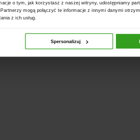
ormacje o tym, jak korzystasz z naszej witryny, udostępniamy p
arczy tnącej: 505 mm
Partnerzy mogą połączyć te informacje z innymi danymi otrzym
ica cięcia: 170 mm
nia z ich usług.
brotowa tarczy: 2800 obr./min
015 × 740 × 915 mm
g
Spersonalizuj