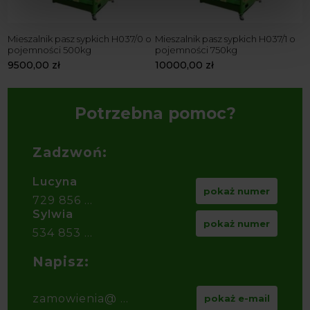
Mieszalnik pasz sypkich H037/0 o
Mieszalnik pasz sypkich H037/1 o
M
pojemności 500kg
pojemności 750kg
p
9500,00
zł
10000,00
zł
1
Potrzebna pomoc?
Zadzwoń:
Lucyna
pokaż numer
729 856 ...
Sylwia
pokaż numer
534 853 ...
Napisz:
zamowienia@ ...
pokaż e-mail