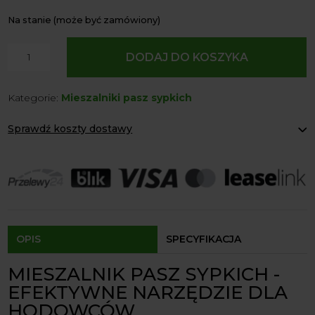
Na stanie (może być zamówiony)
ilość
DODAJ DO KOSZYKA
Mieszalnik
pasz
Kategorie:
Mieszalniki pasz sypkich
sypkich
H037/2*
Sprawdź koszty dostawy
o
pojemności
Paczkomaty Inpost:
od 12 zł
1200kg
Kurier:
od 20 zł
Agrol transport:
200 zł
Agrol transport gabaryty:
ustalane indywidualnie
Odbiór osobisty:
Oblekoń 156a, 28-133 Pacanów
Dostępność form dostawy i ceny uzależniona od produktu.
OPIS
SPECYFIKACJA
MIESZALNIK PASZ SYPKICH -
EFEKTYWNE NARZĘDZIE DLA
HODOWCÓW