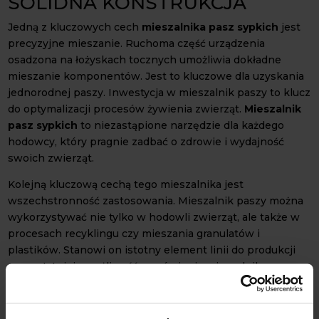
SOLIDNA KONSTRUKCJA
Jedną z kluczowych cech
mieszalnika pasz sypkich
jest
precyzyjne mieszanie. Ruchoma część urządzenia
osadzona na łożyskach tocznych umożliwia dokładne
mieszanie komponentów. Jest to kluczowe dla uzyskania
jednorodnej paszy. Inwestycja w mieszalnik paszy to klucz
do optymalizacji procesów żywienia zwierząt.
Mieszalnik
pasz sypkich
to niezastąpione narzędzie dla każdego
hodowcy, który pragnie zadbać o zdrowie i wydajność
swoich zwierząt.
Kolejną kluczową cechą tego mieszalnika jest
wszechstronność zastosowania. Mieszalnik paszy można
wykorzystywać nie tylko w hodowli zwierząt, ale także w
procesach recyklingu czy mieszania granulatów i
plastików. Stanowi on istotny element linii do produkcji
paszy. Istnieje możliwość zamówienia mieszalnika z
systemem odpylenia bocznego, co zwiększa jego
funkcjonalność.
DANE TECHNICZNE