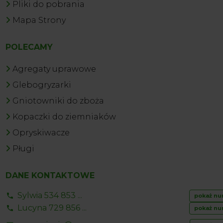
Pliki do pobrania
Mapa Strony
POLECAMY
Agregaty uprawowe
Glebogryzarki
Gniotowniki do zboża
Kopaczki do ziemniaków
Opryskiwacze
Pługi
DANE KONTAKTOWE
Sylwia 534 853 ...
pokaż nu
Lucyna 729 856 ...
pokaż nu