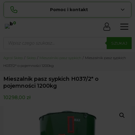
Pomoc i kontakt
0
Skontaktuj się z nami:
Wyszukiwarka
Sylwia
produktów
SZUKAJ
pokaż numer
534 853 ...
Lucyna
Agrol Sklep
Sklep
Mieszalniki pasz sypkich
Mieszalnik pasz sypkich
pokaż numer
729 856 ...
H037/2* o pojemności 1200kg
zamowienia@ ...
pokaż e-mail
Mieszalnik pasz sypkich H037/2* o
biuro@ ...
pokaż e-mail
pojemności 1200kg
10298,00
zł
Biuro obsługi klienta czynne Pn-Sb: 8:00 – 20:00