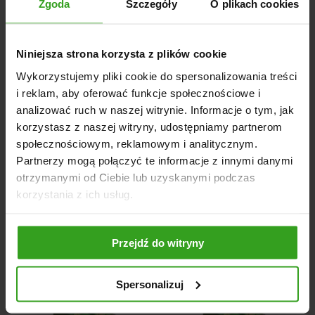
Zgoda
Szczegóły
O plikach cookies
Pojemność: 1200 kg / 2280 l
Wysokość: 2650 mm
Niniejsza strona korzysta z plików cookie
Średnica: 1500 mm
Wykorzystujemy pliki cookie do spersonalizowania treści
Czas Mieszania: 25 minut
i reklam, aby oferować funkcje społecznościowe i
Moc Silnika: 2,2 kW
analizować ruch w naszej witrynie. Informacje o tym, jak
korzystasz z naszej witryny, udostępniamy partnerom
społecznościowym, reklamowym i analitycznym.
Partnerzy mogą połączyć te informacje z innymi danymi
NASI KLIENCI WYBIERALI RÓWNIEŻ
otrzymanymi od Ciebie lub uzyskanymi podczas
korzystania z ich usług.
Przejdź do witryny
4
5
Spersonalizuj