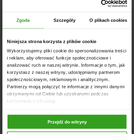
między innymi kamieni oraz metalowych elementów.
Takie rozwiązanie sprawia, że żadne szkodliwe materiały
nie przedostają się do śrutownika. Znacząco minimalizuje
Zgoda
Szczegóły
O plikach cookies
to ryzyko uszkodzenia urządzenia.
DANE TECHNICZNE
Moc silnika: 15 kW
Niniejsza strona korzysta z plików cookie
Długość ssania: 8 m
Wykorzystujemy pliki cookie do spersonalizowania treści
Długość tłoczenia: 3 m
i reklam, aby oferować funkcje społecznościowe i
Wydajność: 1000 - 1300 kg/h
analizować ruch w naszej witrynie. Informacje o tym, jak
Ssawa i komplet filtrów: TAK
korzystasz z naszej witryny, udostępniamy partnerom
Amperomierz i magnes: TAK
społecznościowym, reklamowym i analitycznym.
Partnerzy mogą połączyć te informacje z innymi danymi
otrzymanymi od Ciebie lub uzyskanymi podczas
korzystania z ich usług.
NASI KLIENCI WYBIERALI RÓWNIEŻ
Przejdź do witryny