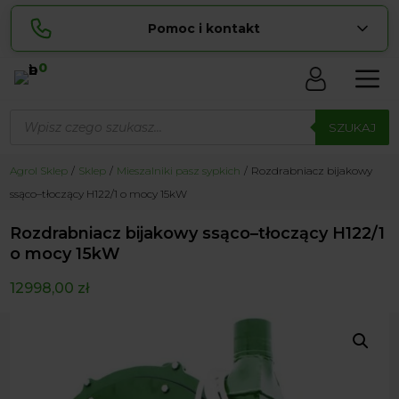
Pomoc i kontakt
0
Skontaktuj się z nami:
Wyszukiwarka
Sylwia
produktów
SZUKAJ
pokaż numer
534 853 ...
Lucyna
Agrol Sklep
Sklep
Mieszalniki pasz sypkich
Rozdrabniacz bijakowy
pokaż numer
729 856 ...
ssąco–tłoczący H122/1 o mocy 15kW
zamowienia@ ...
pokaż e-mail
Rozdrabniacz bijakowy ssąco–tłoczący H122/1
biuro@ ...
pokaż e-mail
o mocy 15kW
12998,00
zł
Biuro obsługi klienta czynne Pn-Sb: 8:00 – 20:00