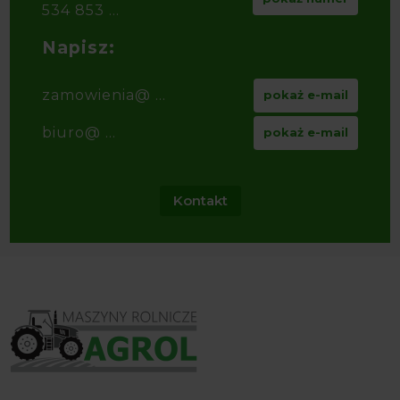
534 853 ...
Napisz:
zamowienia@ ...
pokaż e-mail
biuro@ ...
pokaż e-mail
Kontakt