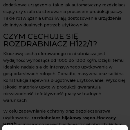
dodatkowe urządzenia, takie jak automatyczny rozdzielacz
ssący czy szafa do sterowania procesem produkcji paszy.
Takie rozwiązania umożliwiają dostosowanie urządzenia
do indywidualnych potrzeb użytkownika.
CZYM CECHUJE SIĘ
ROZDRABNIACZ H122/1?
Kluczową cechą oferowanego rozdrabniacza jest
wydajność wynosząca od 1000 do 1300 kg/h. Dzięki temu
idealnie nadaje się do intensywnego użytkowania w
gospodarstwach rolnych. Ponadto, masywna oraz solidna
konstrukcja zapewnia długotrwałe użytkowanie. Wysokiej
jakości materiały użyte w produkcji gwarantują
niezawodność i efektywność pracy w trudnych
warunkach.
W celu zapewnianie ochrony oraz bezpieczeństwa
użytkowania,
rozdrabniacz bijakowy ssąco-tłoczący
H122/1
wyposażono w wychwytywacz ciał obcych. W tym