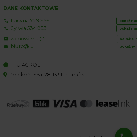
DANE KONTAKTOWE
Lucyna 729 856 ...
pokaż nu
Sylwia 534 853 ...
pokaż nu
zamowienia@ ...
pokaż e-
biuro@ ...
pokaż e-
FHU AGROL
Oblekoń 156a, 28-133 Pacanów