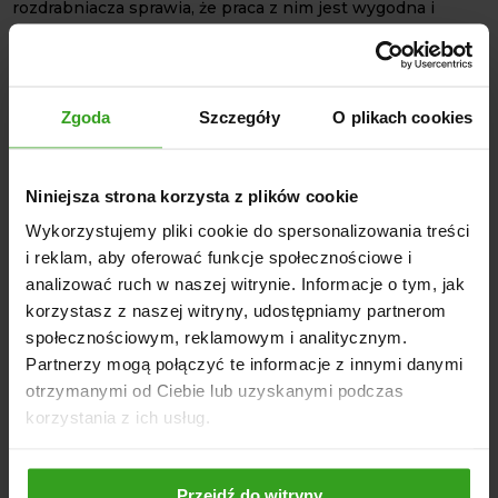
rozdrabniacza sprawia, że praca z nim jest wygodna i
stabilna. W celu bezpiecznej pracy urządzenia,
rozdrabniacz bijakowy
został wyposażony w
wychwytywacz ciał obcych, takich jak kamienie i
metalowe elementy. Dzięki temu szkodliwe materiały nie
Zgoda
Szczegóły
O plikach cookies
przedostają się do śrutownika. Minimalizuje to ryzyko
uszkodzenia maszyny.
DANE TECHNICZNE
Niniejsza strona korzysta z plików cookie
Moc silnika: 18,5 kW
Wykorzystujemy pliki cookie do spersonalizowania treści
i reklam, aby oferować funkcje społecznościowe i
Długość ssania: 10 m
analizować ruch w naszej witrynie. Informacje o tym, jak
Długość tłoczenia: 3 m
korzystasz z naszej witryny, udostępniamy partnerom
Wydajność: 1500 - 1900 kg/h
społecznościowym, reklamowym i analitycznym.
Ssawa i komplet filtrów: TAK
Partnerzy mogą połączyć te informacje z innymi danymi
Amperomierz i magnes: TAK
otrzymanymi od Ciebie lub uzyskanymi podczas
korzystania z ich usług.
NASI KLIENCI WYBIERALI RÓWNIEŻ
Przejdź do witryny