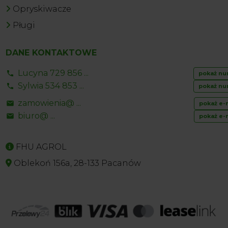
Opryskiwacze
Pługi
DANE KONTAKTOWE
Lucyna 729 856 ...
pokaż nu
Sylwia 534 853 ...
pokaż nu
zamowienia@ ...
pokaż e-
biuro@ ...
pokaż e-
FHU AGROL
Oblekoń 156a, 28-133 Pacanów