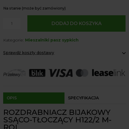
Na stanie (może być zamówiony)
ilość
DODAJ DO KOSZYKA
Rozdrabniacz
bijakowy
Kategorie:
Mieszalniki pasz sypkich
ssąco–
tłoczący
Sprawdź koszty dostawy
H122/2
o
Paczkomaty Inpost:
od 12 zł
mocy
Kurier:
od 20 zł
Agrol transport:
200 zł
18,5kW
Agrol transport gabaryty:
ustalane indywidualnie
Odbiór osobisty:
Oblekoń 156a, 28-133 Pacanów
Dostępność form dostawy i ceny uzależniona od produktu.
OPIS
SPECYFIKACJA
ROZDRABNIACZ BIJAKOWY
SSĄCO-TŁOCZĄCY H122/2 M-
ROL