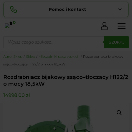
Pomoc i kontakt
0
Skontaktuj się z nami:
Wyszukiwarka
Lucyna
produktów
SZUKAJ
pokaż numer
729 856 ...
Sylwia
Agrol Sklep
Sklep
Mieszalniki pasz sypkich
Rozdrabniacz bijakowy
pokaż numer
534 853 ...
ssąco–tłoczący H122/2 o mocy 18,5kW
zamowienia@ ...
pokaż e-mail
Rozdrabniacz bijakowy ssąco–tłoczący H122/2
biuro@ ...
pokaż e-mail
o mocy 18,5kW
14998,00
zł
Biuro obsługi klienta czynne Pn-Sb: 8:00 – 20:00