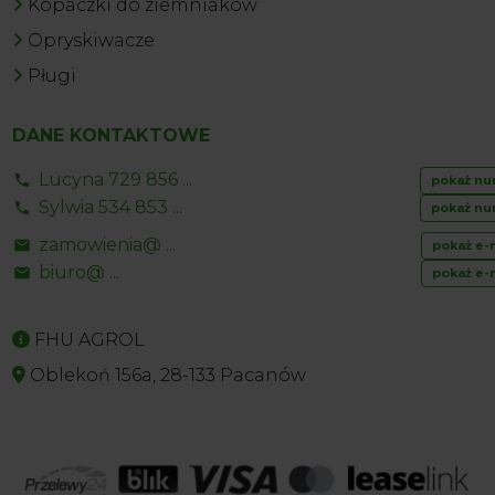
Kopaczki do ziemniaków
Opryskiwacze
Pługi
DANE KONTAKTOWE
Lucyna 729 856 ...
pokaż nu
Sylwia 534 853 ...
pokaż nu
zamowienia@ ...
pokaż e-
biuro@ ...
pokaż e-
FHU AGROL
Oblekoń 156a, 28-133 Pacanów