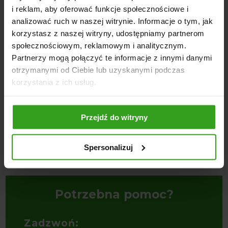
NASI KLIENCI WYBIERALI RÓWNIEŻ
i reklam, aby oferować funkcje społecznościowe i
analizować ruch w naszej witrynie. Informacje o tym, jak
korzystasz z naszej witryny, udostępniamy partnerom
społecznościowym, reklamowym i analitycznym.
Partnerzy mogą połączyć te informacje z innymi danymi
otrzymanymi od Ciebie lub uzyskanymi podczas
korzystania z ich usług.
4
5
Przejdź do witryny
Chwytak do bel balotów na euro
Łyżko-Krokodyl na Euroramkę
K
Spersonalizuj
ramkę
2890,00
zł
–
3080,00
zł
2
2500,00
zł
Potrzebna pomoc?
Zadzwoń: