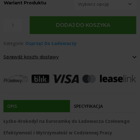
Wariant Produktu
ilość
DODAJ DO KOSZYKA
Łyżko-
Krokodyl
Kategorie:
Osprzęt Do Ładowaczy
na
Euroramkę
Sprawdź koszty dostawy
Paczkomaty Inpost:
od 12 zł
Kurier:
od 20 zł
Agrol transport:
200 zł
Agrol transport gabaryty:
ustalane indywidualnie
Odbiór osobisty:
Oblekoń 156a, 28-133 Pacanów
Dostępność form dostawy i ceny uzależniona od produktu.
OPIS
SPECYFIKACJA
Łyżko-Krokodyl na Euroramkę do Ładowacza Czołowego
Efektywność i Wytrzymałość w Codziennej Pracy