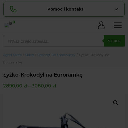
Pomoc i kontakt
0
Skontaktuj się z nami:
Wyszukiwarka
Lucyna
produktów
SZUKAJ
pokaż numer
729 856 ...
Sylwia
Agrol Sklep
Sklep
Osprzęt Do Ładowaczy
Łyżko-Krokodyl na
pokaż numer
534 853 ...
Euroramkę
zamowienia@ ...
pokaż e-mail
Łyżko-Krokodyl na Euroramkę
biuro@ ...
pokaż e-mail
2890,00
zł
–
3080,00
zł
Biuro obsługi klienta czynne Pn-Sb: 8:00 – 20:00