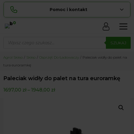
Pomoc i kontakt
0
Skontaktuj się z nami:
Wyszukiwarka
Lucyna
produktów
SZUKAJ
pokaż numer
729 856 ...
Sylwia
Agrol Sklep
Sklep
Osprzęt Do Ładowaczy
Paleciak widły do palet na
pokaż numer
534 853 ...
tura euroramkę
zamowienia@ ...
pokaż e-mail
Paleciak widły do palet na tura euroramkę
biuro@ ...
pokaż e-mail
1697,00
zł
–
1948,00
zł
Biuro obsługi klienta czynne Pn-Sb: 8:00 – 20:00