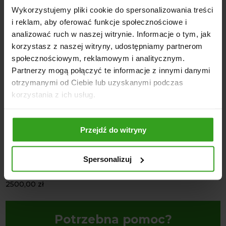
Wykorzystujemy pliki cookie do spersonalizowania treści
i reklam, aby oferować funkcje społecznościowe i
NASI KLIENCI WYBIERALI RÓWNIEŻ
analizować ruch w naszej witrynie. Informacje o tym, jak
korzystasz z naszej witryny, udostępniamy partnerom
społecznościowym, reklamowym i analitycznym.
Partnerzy mogą połączyć te informacje z innymi danymi
otrzymanymi od Ciebie lub uzyskanymi podczas
korzystania z ich usług.
4
5
Przejdź do witryny
Spersonalizuj
Chwytak do bel balotów na euro
Łyżko-Krokodyl na Euroramkę
K
ramkę
2890,00
zł
–
3080,00
zł
2
2500,00
zł
Potrzebna pomoc?