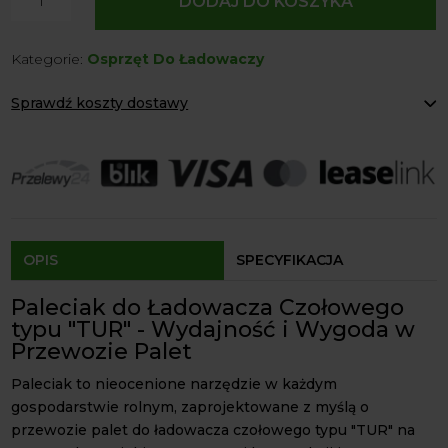
DODAJ DO KOSZYKA
Paleciak
widły
Kategorie:
Osprzęt Do Ładowaczy
do
palet
Sprawdź koszty dostawy
na
tura
Paczkomaty Inpost:
od 12 zł
euroramkę
Kurier:
od 20 zł
Agrol transport:
200 zł
Agrol transport gabaryty:
ustalane indywidualnie
Odbiór osobisty:
Oblekoń 156a, 28-133 Pacanów
Dostępność form dostawy i ceny uzależniona od produktu.
OPIS
SPECYFIKACJA
Paleciak do Ładowacza Czołowego
typu "TUR" - Wydajność i Wygoda w
Przewozie Palet
Paleciak to nieocenione narzędzie w każdym
gospodarstwie rolnym, zaprojektowane z myślą o
przewozie palet do ładowacza czołowego typu "TUR" na