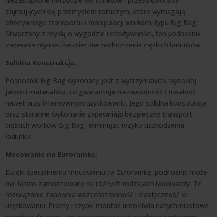
niezastąpione narzędzie dla rolników i przedsiębiorstw
zajmujących się przemysłem rolniczym, które wymagają
efektywnego transportu i manipulacji workami typu Big Bag.
Stworzony z myślą o wygodzie i efektywności, ten podnośnik
zapewnia płynne i bezpieczne podnoszenie ciężkich ładunków.
Solidna Konstrukcja:
Podnośnik Big Bag wykonany jest z wytrzymałych, wysokiej
jakości materiałów, co gwarantuje niezawodność i trwałość
nawet przy intensywnym użytkowaniu. Jego solidna konstrukcja
oraz staranne wykonanie zapewniają bezpieczny transport
ciężkich worków Big Bag, eliminując ryzyko uszkodzenia
ładunku.
Mocowanie na Euroramkę:
Dzięki specjalnemu mocowaniu na Euroramkę, podnośnik może
być łatwo zamontowany na różnych rodzajach ładowaczy. To
rozwiązanie zapewnia wszechstronność i elastyczność w
użytkowaniu. Prosty i szybki montaż umożliwia natychmiastowe
przejście do pracy, co oszczędza czas i zwiększa wydajność