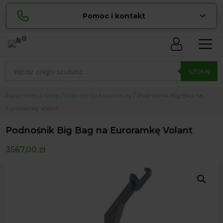
Pomoc i kontakt
0
Skontaktuj się z nami:
Wyszukiwarka
Lucyna
produktów
SZUKAJ
pokaż numer
729 856 ...
Sylwia
Agrol Sklep
Sklep
Osprzęt Do Ładowaczy
Podnośnik Big Bag na
pokaż numer
534 853 ...
Euroramkę Volant
zamowienia@ ...
pokaż e-mail
Podnośnik Big Bag na Euroramkę Volant
biuro@ ...
pokaż e-mail
3567,00
zł
Biuro obsługi klienta czynne Pn-Sb: 8:00 – 20:00