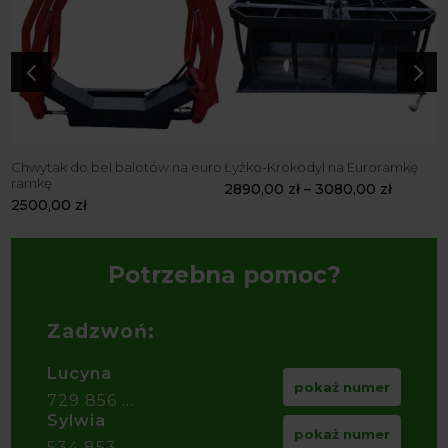
4
5
Chwytak do bel balotów na euro
Łyżko-Krokodyl na Euroramkę
K
ramkę
2890,00
zł
–
3080,00
zł
2
2500,00
zł
Potrzebna pomoc?
Zadzwoń:
Lucyna
pokaż numer
729 856 ...
Sylwia
pokaż numer
534 853 ...