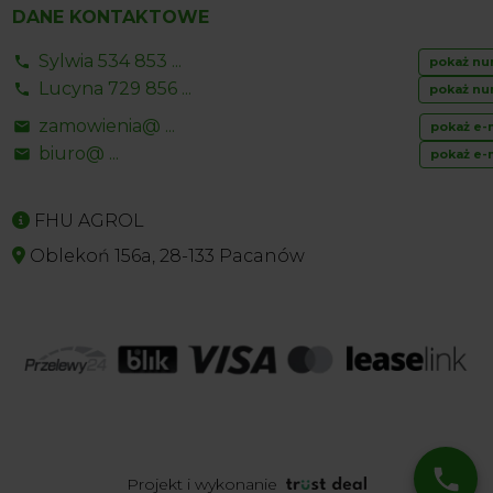
DANE KONTAKTOWE
Sylwia 534 853 ...
pokaż nu
Lucyna 729 856 ...
pokaż nu
zamowienia@ ...
pokaż e-
biuro@ ...
pokaż e-
FHU AGROL
Oblekoń 156a, 28-133 Pacanów
Projekt i wykonanie