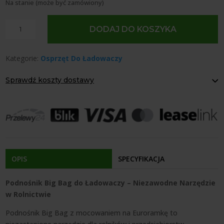
Na stanie (może być zamówiony)
ilość
DODAJ DO KOSZYKA
Podnośnik
Big
Kategorie:
Osprzęt Do Ładowaczy
Bag
na
Sprawdź koszty dostawy
Euroramkę
Volant
Paczkomaty Inpost:
od 12 zł
Kurier:
od 20 zł
Agrol transport:
200 zł
Agrol transport gabaryty:
ustalane indywidualnie
Odbiór osobisty:
Oblekoń 156a, 28-133 Pacanów
Dostępność form dostawy i ceny uzależniona od produktu.
OPIS
SPECYFIKACJA
Podnośnik Big Bag do Ładowaczy – Niezawodne Narzędzie
w Rolnictwie
Podnośnik Big Bag z mocowaniem na Euroramkę to