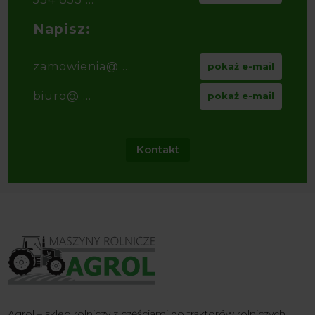
Napisz:
zamowienia@ ...
pokaż e-mail
biuro@ ...
pokaż e-mail
Kontakt
Agrol – sklep rolniczy z częściami do traktorów rolniczych