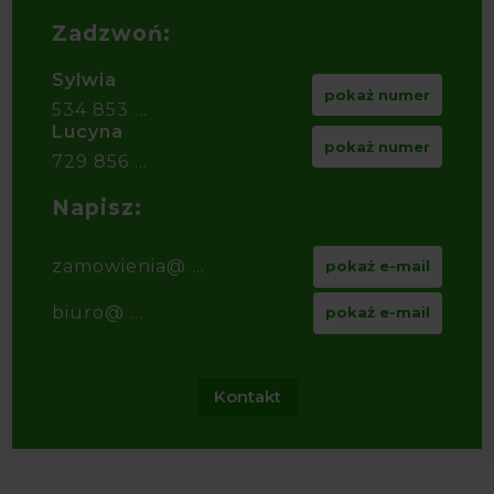
Zadzwoń:
Sylwia
pokaż numer
534 853 ...
Lucyna
pokaż numer
729 856 ...
Napisz:
zamowienia@ ...
pokaż e-mail
biuro@ ...
pokaż e-mail
Kontakt