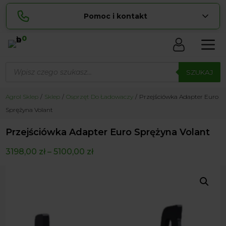
Pomoc i kontakt
0
Skontaktuj się z nami:
Wyszukiwarka
Sylwia
produktów
SZUKAJ
pokaż numer
534 853 ...
Lucyna
Agrol Sklep
Sklep
Osprzęt Do Ładowaczy
Przejściówka Adapter Euro
pokaż numer
729 856 ...
Sprężyna Volant
zamowienia@ ...
pokaż e-mail
Przejściówka Adapter Euro Sprężyna Volant
biuro@ ...
pokaż e-mail
3198,00
zł
–
5100,00
zł
Biuro obsługi klienta czynne Pn-Sb: 8:00 – 20:00