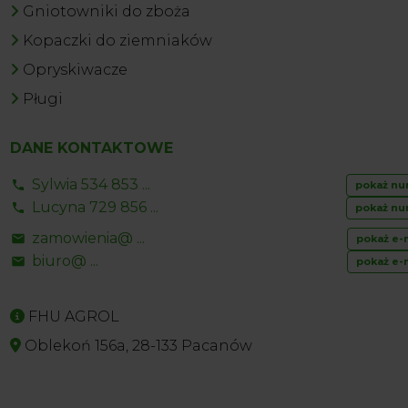
Gniotowniki do zboża
Kopaczki do ziemniaków
Opryskiwacze
Pługi
DANE KONTAKTOWE
Sylwia 534 853 ...
pokaż nu
Lucyna 729 856 ...
pokaż nu
zamowienia@ ...
pokaż e-
biuro@ ...
pokaż e-
FHU AGROL
Oblekoń 156a, 28-133 Pacanów