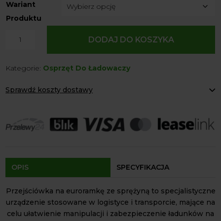
Wariant
Produktu
ilość
DODAJ DO KOSZYKA
Przejściówka
Adapter
Kategorie:
Osprzęt Do Ładowaczy
Euro
Sprężyna
Sprawdź koszty dostawy
Volant
Paczkomaty Inpost:
od 12 zł
Kurier:
od 20 zł
Agrol transport:
200 zł
Agrol transport gabaryty:
ustalane indywidualnie
Odbiór osobisty:
Oblekoń 156a, 28-133 Pacanów
Dostępność form dostawy i ceny uzależniona od produktu.
OPIS
SPECYFIKACJA
Przejściówka na euroramkę ze sprężyną to specjalistyczne
urządzenie stosowane w logistyce i transporcie, mające na
celu ułatwienie manipulacji i zabezpieczenie ładunków na