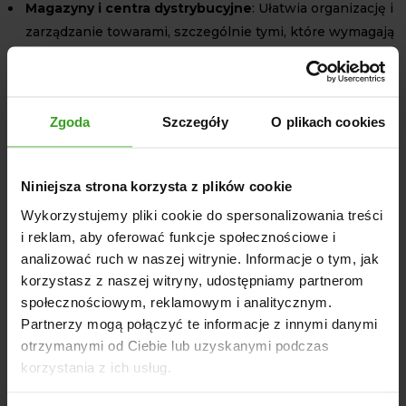
Magazyny i centra dystrybucyjne
: Ułatwia organizację i
zarządzanie towarami, szczególnie tymi, które wymagają
dodatkowej stabilizacji.
Transport drogowy i kolejowy
: Zapewnia, że ładunki są
bezpiecznie umocowane na paletach, minimalizując
Zgoda
Szczegóły
O plikach cookies
ryzyko przesunięć i uszkodzeń podczas transportu.
Porty i terminale przeładunkowe
: Ułatwia
przenoszenie ładunków między różnymi środkami
Niniejsza strona korzysta z plików cookie
transportu, zapewniając ich stabilność i
Wykorzystujemy pliki cookie do spersonalizowania treści
bezpieczeństwo.
i reklam, aby oferować funkcje społecznościowe i
analizować ruch w naszej witrynie. Informacje o tym, jak
Przejściówka na euroramkę ze sprężyną jest więc
korzystasz z naszej witryny, udostępniamy partnerom
nieocenionym narzędziem w nowoczesnej logistyce,
społecznościowym, reklamowym i analitycznym.
poprawiającym efektywność i bezpieczeństwo w
Partnerzy mogą połączyć te informacje z innymi danymi
zarządzaniu ładunkami.
otrzymanymi od Ciebie lub uzyskanymi podczas
Przejściówka- ładowacz czołowy , mini ładowarka ,
korzystania z ich usług.
Teleskop , Euro