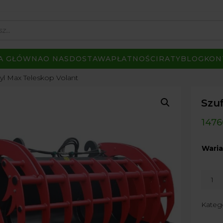
A GŁÓWNA
O NAS
DOSTAWA
PŁATNOŚCI
RATY
BLOG
KON
yl Max Teleskop Volant
Szu
1476
Waria
ilość
Szuflo
Kroko
Kateg
Max
Teles