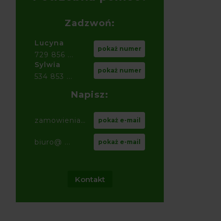
Zadzwoń:
Lucyna
pokaż numer
729 856 ...
Sylwia
pokaż numer
534 853 ...
Napisz:
zamowienia@ ...
pokaż e-mail
biuro@ ...
pokaż e-mail
Kontakt