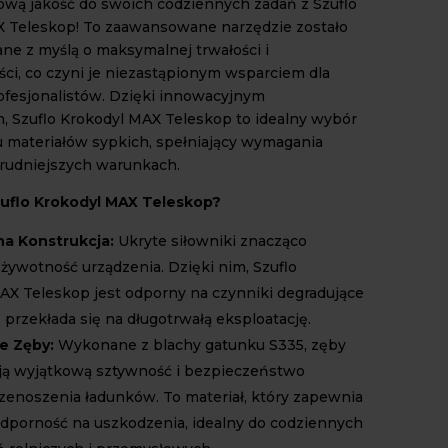
ą jakość do swoich codziennych zadań z Szuflo
 Teleskop! To zaawansowane narzędzie zostało
ne z myślą o maksymalnej trwałości i
ści, co czyni je niezastąpionym wsparciem dla
rofesjonalistów. Dzięki innowacyjnym
, Szuflo Krokodyl MAX Teleskop to idealny wybór
u materiałów sypkich, spełniający wymagania
rudniejszych warunkach.
uflo Krokodyl MAX Teleskop?
a Konstrukcja:
Ukryte siłowniki znacząco
żywotność urządzenia. Dzięki nim, Szuflo
AX Teleskop jest odporny na czynniki degradujące
o przekłada się na długotrwałą eksploatację.
e Zęby:
Wykonane z blachy gatunku S335, zęby
rują wyjątkową sztywność i bezpieczeństwo
zenoszenia ładunków. To materiał, który zapewnia
 odporność na uszkodzenia, idealny do codziennych