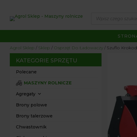
Wyszukiwarka
produktów
STRON
Agrol Sklep
Sklep
Osprzęt Do Ładowaczy
Szuflo Krokod
KATEGORIE SPRZĘTU
Polecane
MASZYNY ROLNICZE
Agregaty
Brony polowe
Brony talerzowe
Chwastownik