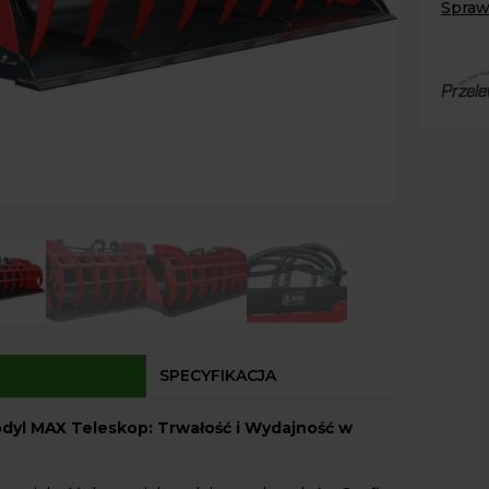
Spraw
Volant
Paczk
Kurier
Agrol
Agrol
Odbió
Dostęp
SPECYFIKACJA
odyl MAX Teleskop: Trwałość i Wydajność w