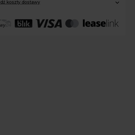
dź koszty dostawy
omaty Inpost:
od 12 zł
:
od 20 zł
 transport:
200 zł
 transport gabaryty:
ustalane indywidualnie
r osobisty:
Oblekoń 156a, 28-133 Pacanów
ność form dostawy i ceny uzależniona od produktu.