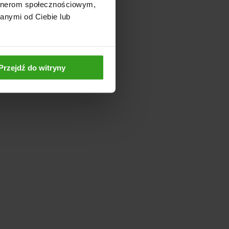
artnerom społecznościowym,
anymi od Ciebie lub
Przejdź do witryny