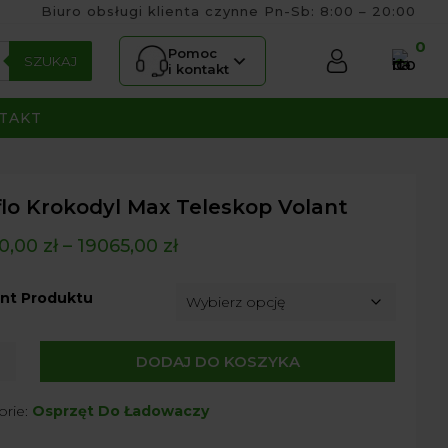
Biuro obsługi klienta czynne Pn-Sb: 8:00 – 20:00
0
Pomoc
SZUKAJ
i kontakt
TAKT
flo Krokodyl Max Teleskop Volant
0,00
zł
–
19065,00
zł
nt Produktu
DODAJ DO KOSZYKA
dyl
orie:
Osprzęt Do Ładowaczy
kop