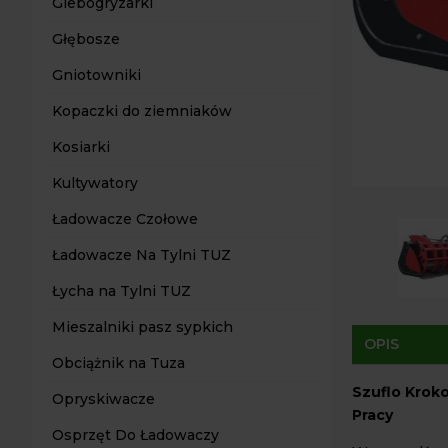
Glebogryzarki
Głębosze
Gniotowniki
Kopaczki do ziemniaków
Kosiarki
Kultywatory
Ładowacze Czołowe
Ładowacze Na Tylni TUZ
Łycha na Tylni TUZ
Mieszalniki pasz sypkich
OPIS
Obciążnik na Tuza
Szuflo Krok
Opryskiwacze
Pracy
Osprzęt Do Ładowaczy