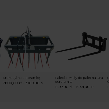
Krokodyl na euroramkę
Paleciak widły do palet na tura
Ł
euroramkę
2800,00
zł
–
3100,00
zł
1697,00
zł
–
1948,00
zł