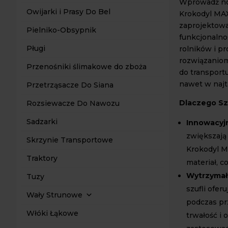
Wprowadź now
Owijarki i Prasy Do Bel
Krokodyl MAX
zaprojektowa
Pielniko-Obsypnik
funkcjonalno
Pługi
rolników i p
rozwiązaniom
Przenośniki ślimakowe do zboża
do transport
nawet w najt
Przetrząsacze Do Siana
Dlaczego Sz
Rozsiewacze Do Nawozu
Sadzarki
Innowacyjn
zwiększają 
Skrzynie Transportowe
Krokodyl M
Traktory
materiał, c
Wytrzymał
Tuzy
szufli ofe
Wały Strunowe
podczas pr
Włóki Łąkowe
trwałość i