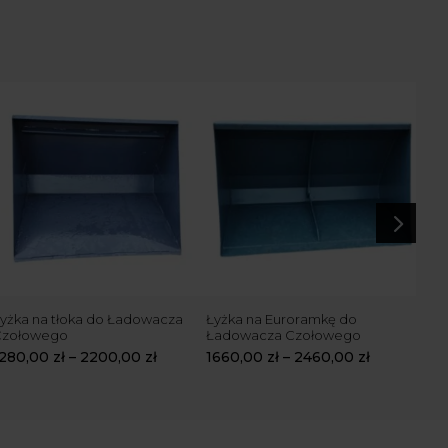
5
yżka na tłoka do Ładowacza
Łyżka na Euroramkę do
Wid
Czołowego
Ładowacza Czołowego
169
1280,00
zł
–
2200,00
zł
1660,00
zł
–
2460,00
zł