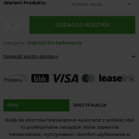
Wariant Produktu
ilość
DODAJ DO KOSZYKA
Widły
do
Kategorie:
Osprzęt Do Ładowaczy
Obornika
Teleskop
Sprawdź koszty dostawy
Volant
Paczkomaty Inpost:
od 12 zł
Kurier:
od 20 zł
Agrol transport:
200 zł
Agrol transport gabaryty:
ustalane indywidualnie
Odbiór osobisty:
Oblekoń 156a, 28-133 Pacanów
Dostępność form dostawy i ceny uzależniona od produktu.
OPIS
SPECYFIKACJA
Widły do obornika teleskopowe wykonane z polskiej stali
to profesjonalne narzędzie, które zapewnia
niezawodność, wytrzymałość i komfort użytkowania w