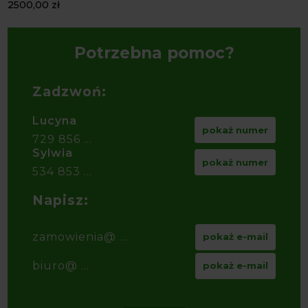
2500,00
zł
Potrzebna pomoc?
Zadzwoń:
Lucyna
pokaż numer
729 856 ...
Sylwia
pokaż numer
534 853 ...
Napisz:
zamowienia@ ...
pokaż e-mail
biuro@ ...
pokaż e-mail