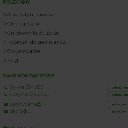
POLECAMY
Agregaty uprawowe
Glebogryzarki
Gniotowniki do zboża
Kopaczki do ziemniaków
Opryskiwacze
Pługi
DANE KONTAKTOWE
Sylwia 534 853 ...
pokaż nu
Lucyna 729 856 ...
pokaż nu
zamowienia@ ...
pokaż e-
biuro@ ...
pokaż e-