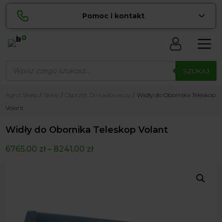
Pomoc i kontakt
0
Skontaktuj się z nami:
Wyszukiwarka
Sylwia
produktów
SZUKAJ
pokaż numer
534 853 ...
Lucyna
Agrol Sklep
Sklep
Osprzęt Do Ładowaczy
Widły do Obornika Teleskop
pokaż numer
729 856 ...
Volant
zamowienia@ ...
pokaż e-mail
Widły do Obornika Teleskop Volant
biuro@ ...
pokaż e-mail
6765,00
zł
–
8241,00
zł
Biuro obsługi klienta czynne Pn-Sb: 8:00 – 20:00