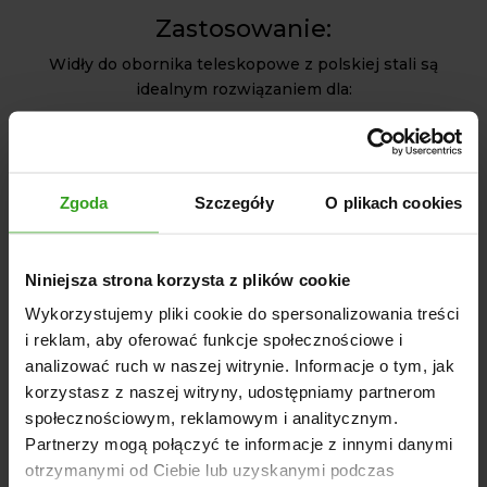
Zastosowanie:
Widły do obornika teleskopowe z polskiej stali są
idealnym rozwiązaniem dla:
Rolników i hodowców poszukujących wytrzymałych
narzędzi do codziennej pracy w gospodarstwie,
Pracowników zakładów komunalnych i ogrodniczych,
Zgoda
Szczegóły
O plikach cookies
Każdego, kto potrzebuje solidnych wideł do
przenoszenia i rozprowadzania obornika oraz innych
materiałów organicznych.
Niniejsza strona korzysta z plików cookie
Wykorzystujemy pliki cookie do spersonalizowania treści
Dzięki teleskopowej regulacji, solidnej konstrukcji i
i reklam, aby oferować funkcje społecznościowe i
ochronie antykorozyjnej, nasze widły do obornika są
analizować ruch w naszej witrynie. Informacje o tym, jak
inwestycją, która zapewnia długotrwałe korzyści i komfort
korzystasz z naszej witryny, udostępniamy partnerom
użytkowania. Wybierz widły, które łączą w sobie
społecznościowym, reklamowym i analitycznym.
zaawansowaną technologię, wysoką jakość wykonania i
Partnerzy mogą połączyć te informacje z innymi danymi
niezawodność w każdej sytuacji.
otrzymanymi od Ciebie lub uzyskanymi podczas