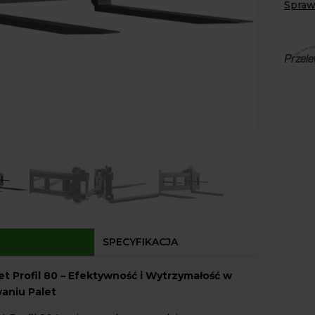
Spraw
80
Paczk
Volant
Kurier
Agrol
Agrol
Odbió
Dostęp
SPECYFIKACJA
et Profil 80 – Efektywność i Wytrzymałość w
aniu Palet