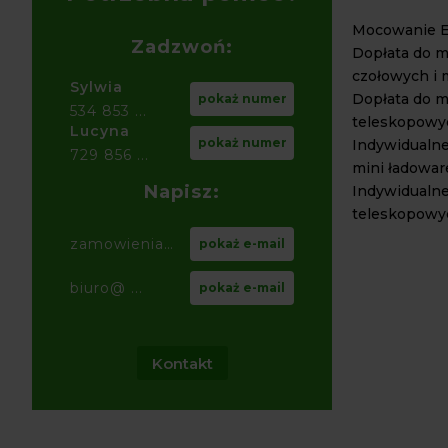
Mocowanie 
Zadzwoń:
Dopłata do m
czołowych i 
Sylwia
Dopłata do m
pokaż numer
534 853 ...
teleskopowy
Lucyna
pokaż numer
Indywidualn
729 856 ...
mini ładowar
Napisz:
Indywidualn
teleskopowyc
zamowienia@ ...
pokaż e-mail
biuro@ ...
pokaż e-mail
Kontakt