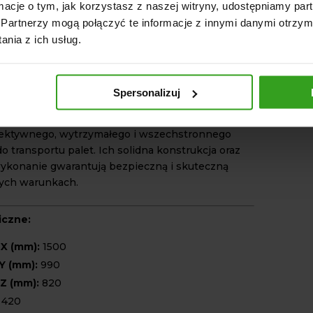
ormacje o tym, jak korzystasz z naszej witryny, udostępniamy p
alet.
Partnerzy mogą połączyć te informacje z innymi danymi otrzym
lność z ładowaczem czołowym
– gwarantuje
nia z ich usług.
ż i obsługę.
ne zastosowanie
– idealne do różnorodnych
zanych z manipulacją palet.
Spersonalizuj
t Profil 80 to kluczowe narzędzie dla każdego, kto
fektywnego, wytrzymałego i wszechstronnego
o transportu palet. Ich solidna konstrukcja oraz
ykonanie gwarantują bezpieczną i skuteczną
ych warunkach.
iczne:
X (mm):
1500
Y (mm):
990
Z (mm):
820
420