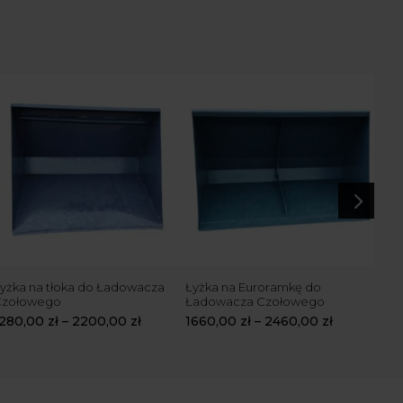
5
yżka na tłoka do Ładowacza
Łyżka na Euroramkę do
Wid
Czołowego
Ładowacza Czołowego
169
1280,00
zł
–
2200,00
zł
1660,00
zł
–
2460,00
zł