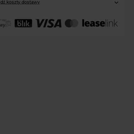
dź koszty dostawy
omaty Inpost:
od 12 zł
:
od 20 zł
 transport:
200 zł
 transport gabaryty:
ustalane indywidualnie
r osobisty:
Oblekoń 156a, 28-133 Pacanów
ność form dostawy i ceny uzależniona od produktu.