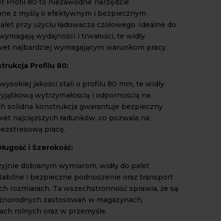
et Profil 80 to niezawodne narzędzie
ne z myślą o efektywnym i bezpiecznym
palet przy użyciu ładowacza czołowego. Idealne do
wymagają wydajności i trwałości, te widły
wet najbardziej wymagającym warunkom pracy.
trukcja Profilu 80:
sokiej jakości stali o profilu 80 mm, te widły
wyjątkową wytrzymałością i odpornością na
Ich solidna konstrukcja gwarantuje bezpieczny
wet najcięższych ładunków, co pozwala na
ezstresową pracę.
ługość i Szerokość:
zyjnie dobranym wymiarom, widły do palet
tabilne i bezpieczne podnoszenie oraz transport
ych rozmiarach. Ta wszechstronność sprawia, że są
różnorodnych zastosowań w magazynach,
ch rolnych oraz w przemyśle.