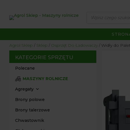
Wyszukiwarka
produktów
STRON
Agrol Sklep
Sklep
Osprzęt Do Ładowaczy
Widły do Palet
KATEGORIE SPRZĘTU
Polecane
MASZYNY ROLNICZE
Agregaty
Brony polowe
Brony talerzowe
Chwastownik