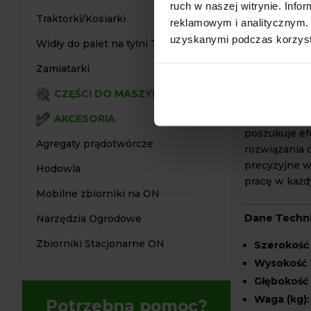
ruch w naszej witrynie. Inf
transport p
Traktorki/Kosiarki
reklamowym i analitycznym. 
Kompatybi
uzyskanymi podczas korzysta
Widły do palet na tylni TUZ
łatwy monta
Uniwersal
Zamiatarki
zadań zwią
CZĘŚCI DO MASZYN
Widły do Pale
AKCESORIA
poszukuje e
Agregaty prądotwórcze
rozwiązania d
precyzyjne w
Hodowla
pracę w każd
Mobilne zbiorniki na ON
Dane Techn
Narzędzia Ogrodowe
Zbiorniki Stacjonarne ON
Szerokość 
Wysokość 
Głębokość 
Waga (kg):
Potrzebna pomoc?