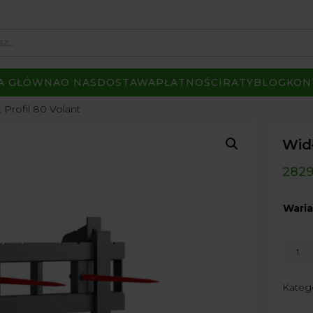
A GŁÓWNA
O NAS
DOSTAWA
PŁATNOŚCI
RATY
BLOG
KON
 Profil 80 Volant
Widł
282
Waria
ilość
Widły
do
Kateg
Palet
Profil