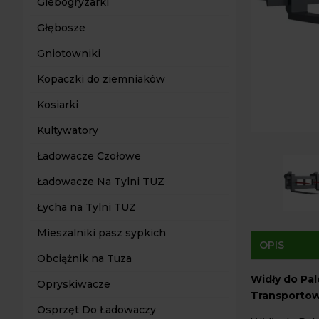
Glebogryzarki
Głębosze
Gniotowniki
Kopaczki do ziemniaków
Kosiarki
Kultywatory
Ładowacze Czołowe
Ładowacze Na Tylni TUZ
Łycha na Tylni TUZ
Mieszalniki pasz sypkich
OPIS
Obciążnik na Tuza
Widły do Pal
Opryskiwacze
Transportow
Osprzęt Do Ładowaczy