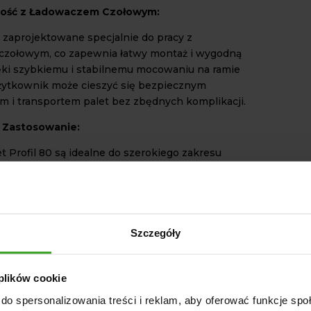
ność z Ładowaczem Czołowym:
y zaprojektowane specjalnie do pracy z
czołowym, co zapewnia łatwy montaż i wygodną
ęki szybkiemu i stabilnemu mocowaniu na ramie
żytkownik może cieszyć się bezpiecznym
 i transportem palet bez zbędnych komplikacji.
 Zastosowanie:
t Profil 80 są idealne do szerokiego zakresu
 od magazynowania i transportu w
ch rolnych, po logistykę w przemyśle. Ich
ość czyni je niezbędnym narzędziem dla
zajmuje się manipulacją palet.
Szczegóły
nstrukcja Profilu 80
– zapewnia wysoką
 plików cookie
ść i długowieczność.
do spersonalizowania treści i reklam, aby oferować funkcje sp
długość i szerokość
– umożliwiają stabilny