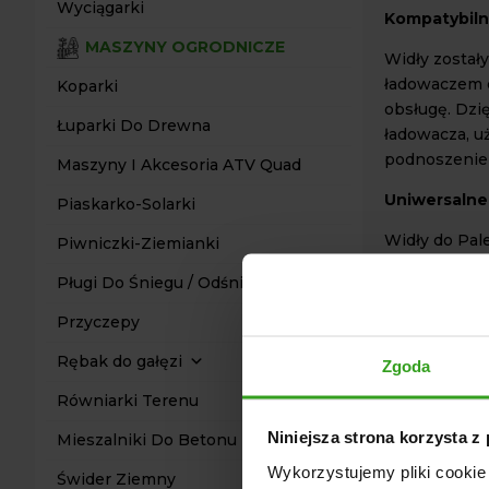
Wyciągarki
Kompatybil
MASZYNY OGRODNICZE
Widły został
ładowaczem 
Koparki
obsługę. Dzi
Łuparki Do Drewna
ładowacza, u
podnoszeniem
Maszyny I Akcesoria ATV Quad
Uniwersalne
Piaskarko-Solarki
Widły do Pale
Piwniczki-Ziemianki
zastosowań –
Pługi Do Śniegu / Odśnieżarki
gospodarstwa
wszechstronn
Przyczepy
każdego, kto 
Rębak do gałęzi
Zgoda
Zalety:
Równiarki Terenu
Solidna ko
Niniejsza strona korzysta z
Mieszalniki Do Betonu
wytrzymało
Wykorzystujemy pliki cookie 
Świder Ziemny
Optymalna 