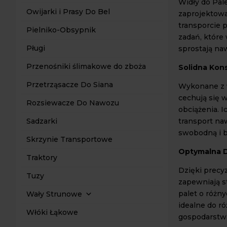
Widły do Pal
Owijarki i Prasy Do Bel
zaprojektowa
transporcie 
Pielniko-Obsypnik
zadań, które 
Pługi
sprostają na
Przenośniki ślimakowe do zboża
Solidna Kons
Przetrząsacze Do Siana
Wykonane z wy
cechują się 
Rozsiewacze Do Nawozu
obciążenia. 
transport na
Sadzarki
swobodną i b
Skrzynie Transportowe
Optymalna D
Traktory
Dzięki precy
Tuzy
zapewniają s
palet o różn
Wały Strunowe
idealne do 
Włóki Łąkowe
gospodarstwa