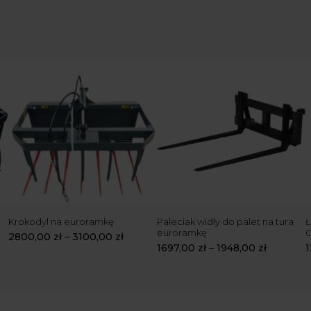
Krokodyl na euroramkę
Paleciak widły do palet na tura
Ł
euroramkę
2800,00
zł
–
3100,00
zł
1697,00
zł
–
1948,00
zł