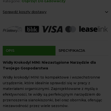
Kategorie:
Osprzęt Do Ładowaczy
Mini
Volant
Sprawdź koszty dostawy
Paczkomaty Inpost:
od 12 zł
Kurier:
od 20 zł
Agrol transport:
200 zł
Agrol transport gabaryty:
ustalane indywidualnie
Odbiór osobisty:
Oblekoń 156a, 28-133 Pacanów
Dostępność form dostawy i ceny uzależniona od produktu.
OPIS
SPECYFIKACJA
Widły Krokodyl MINI: Niezastąpione Narzędzie dla
Twojego Gospodarstwa
Widły krokodyl MINI to kompaktowe i wszechstronne
urządzenie, które idealnie sprawdzi się w pracy z
materiałami organicznymi. Zaprojektowane z myślą o
efektywności, te widły są perfekcyjnym narzędziem do
przenoszenia sianokiszonki, bel oraz obornika, oferując
niezawodność przez wiele sezonów.