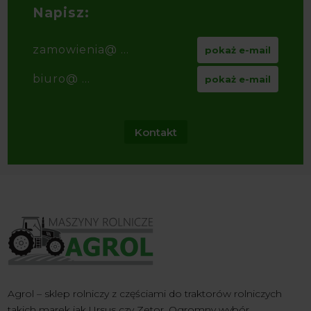
Napisz:
zamowienia@ ...
pokaż e-mail
biuro@ ...
pokaż e-mail
Kontakt
Agrol – sklep rolniczy z częściami do traktorów rolniczych
takich marek jak Ursus czy Zetor. Ogromny wybór