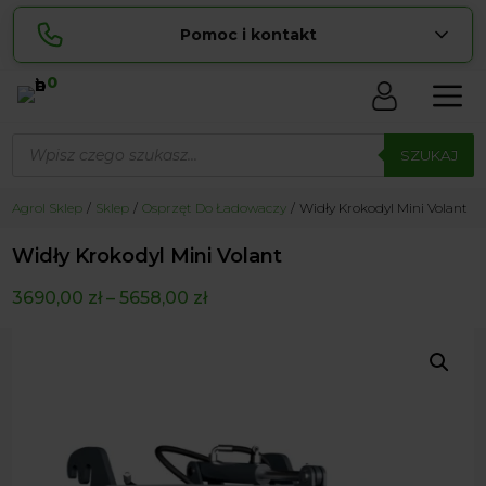
Pomoc i kontakt
0
Skontaktuj się z nami:
Wyszukiwarka
Lucyna
produktów
SZUKAJ
pokaż numer
729 856 ...
Sylwia
Agrol Sklep
Sklep
Osprzęt Do Ładowaczy
Widły Krokodyl Mini Volant
pokaż numer
534 853 ...
Widły Krokodyl Mini Volant
zamowienia@ ...
pokaż e-mail
3690,00
zł
–
5658,00
zł
biuro@ ...
pokaż e-mail
Biuro obsługi klienta czynne Pn-Sb: 8:00 – 20:00