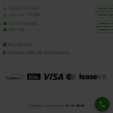
Sylwia 534 853 ...
pokaż nu
Lucyna 729 856 ...
pokaż nu
zamowienia@ ...
pokaż e-
biuro@ ...
pokaż e-
FHU AGROL
Oblekoń 156a, 28-133 Pacanów
Projekt i wykonanie