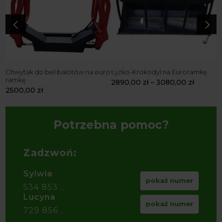
4
5
Chwytak do bel balotów na euro
Łyżko-Krokodyl na Euroramkę
K
ramkę
2890,00
zł
–
3080,00
zł
2
2500,00
zł
Potrzebna pomoc?
Zadzwoń:
Sylwia
pokaż numer
534 853 ...
Lucyna
pokaż numer
729 856 ...