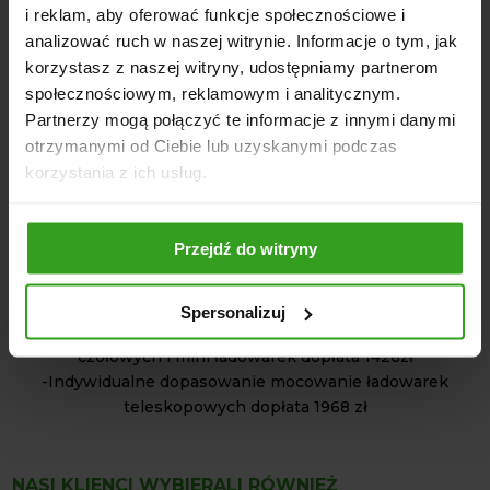
i reklam, aby oferować funkcje społecznościowe i
Wszechstronność
: Teleskopowa konstrukcja pozwala
analizować ruch w naszej witrynie. Informacje o tym, jak
na elastyczne dostosowanie narzędzia do różnych zadań
korzystasz z naszej witryny, udostępniamy partnerom
i warunków, czyniąc widły krokodyl teleskopowe
społecznościowym, reklamowym i analitycznym.
niezwykle uniwersalnym narzędziem.
Partnerzy mogą połączyć te informacje z innymi danymi
otrzymanymi od Ciebie lub uzyskanymi podczas
Widły Krokodyl Teleskopowe to niezawodne narzędzie,
korzystania z ich usług.
które dzięki swojej trwałości, wszechstronności i
nowoczesnym rozwiązaniom technologicznym, spełni
oczekiwania nawet najbardziej wymagających
Przejdź do witryny
użytkowników.
-Mocowania z głównej tabeli mocowań w cenie osprzętu
Spersonalizuj
-Indywidualne dopasowanie mocowania ładowaczy
czołowych i mini ładowarek dopłata 1426zł
-Indywidualne dopasowanie mocowanie ładowarek
teleskopowych dopłata 1968 zł
NASI KLIENCI WYBIERALI RÓWNIEŻ