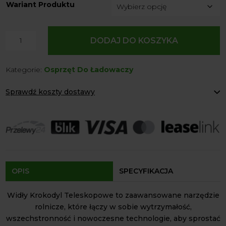
Wariant Produktu
ilość
DODAJ DO KOSZYKA
Widły
Krokodyl
Kategorie:
Osprzęt Do Ładowaczy
Teleskopowe
Volant
Sprawdź koszty dostawy
Paczkomaty Inpost:
od 12 zł
Kurier:
od 20 zł
Agrol transport:
200 zł
Agrol transport gabaryty:
ustalane indywidualnie
Odbiór osobisty:
Oblekoń 156a, 28-133 Pacanów
Dostępność form dostawy i ceny uzależniona od produktu.
OPIS
SPECYFIKACJA
Widły Krokodyl Teleskopowe to zaawansowane narzędzie
rolnicze, które łączy w sobie wytrzymałość,
wszechstronność i nowoczesne technologie, aby sprostać