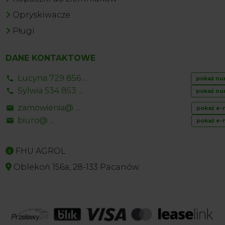
Opryskiwacze
Pługi
DANE KONTAKTOWE
Lucyna 729 856 ...
pokaż nu
Sylwia 534 853 ...
pokaż nu
zamowienia@ ...
pokaż e-
biuro@ ...
pokaż e-
FHU AGROL
Oblekoń 156a, 28-133 Pacanów