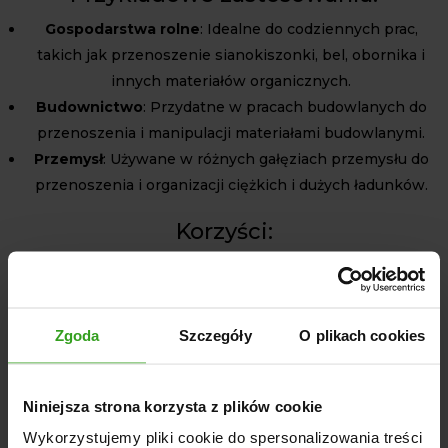
Gospodarstwa rolne
: Idealne do codziennych prac,
takich jak przenoszenie sianokiszonki, bel, obornika i
innych materiałów organicznych.
Budownictwo
: Przydatne w pracach budowlanych do
przenoszenia i manipulacji materiałami budowlanymi.
Przemysł
: Używane w różnych gałęziach przemysłu do
przenoszenia i organizacji ciężkich i dużych ładunków.
Korzyści:
Długotrwała eksploatacja
: Dzięki zastosowaniu
zabezpieczeń antykorozyjnych i wysokiej jakości stali
S235, widły krokodyl teleskopowe są niezwykle trwałe i
Zgoda
Szczegóły
O plikach cookies
odporne na uszkodzenia.
Wysoka wydajność
: Końcówki przeciwkurzowe oraz
kute zęby zapewniają płynną i bezpieczną pracę, co
Niniejsza strona korzysta z plików cookie
przekłada się na wyższą wydajność i komfort
Wykorzystujemy pliki cookie do spersonalizowania treści
użytkowania.