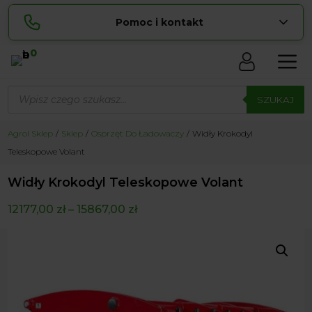
Pomoc i kontakt
0
Skontaktuj się z nami:
Wyszukiwarka
Sylwia
produktów
SZUKAJ
pokaż numer
534 853 ...
Lucyna
Agrol Sklep
Sklep
Osprzęt Do Ładowaczy
Widły Krokodyl
pokaż numer
729 856 ...
Teleskopowe Volant
zamowienia@ ...
pokaż e-mail
Widły Krokodyl Teleskopowe Volant
biuro@ ...
pokaż e-mail
12177,00
zł
–
15867,00
zł
Biuro obsługi klienta czynne Pn-Sb: 8:00 – 20:00