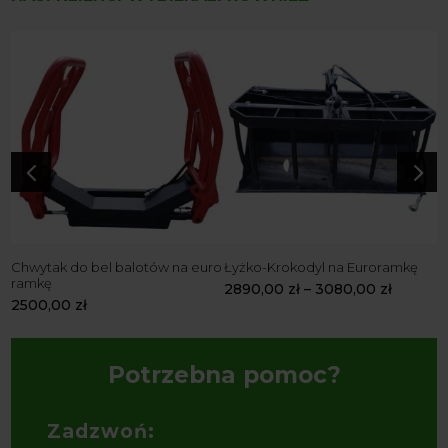
4
5
Chwytak do bel balotów na euro
Łyżko-Krokodyl na Euroramkę
K
ramkę
2890,00
zł
–
3080,00
zł
2
2500,00
zł
Potrzebna pomoc?
Zadzwoń: