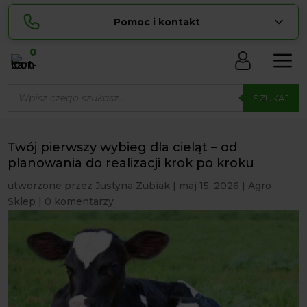
Pomoc i kontakt
0
Skontaktuj się z nami:
Wyszukiwarka
Sylwia
produktów
SZUKAJ
pokaż numer
534 853 ...
Lucyna
pokaż numer
729 856 ...
Twój pierwszy wybieg dla cieląt – od
zamowienia@ ...
planowania do realizacji krok po kroku
pokaż e-mail
utworzone przez
Justyna Zubiak
|
maj 15, 2026
|
Agro
biuro@ ...
pokaż e-mail
Sklep
|
0 komentarzy
Biuro obsługi klienta czynne Pn-Sb: 8:00 – 20:00