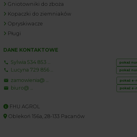
Gniotowniki do zboża
Kopaczki do ziemniaków
Opryskiwacze
Pługi
DANE KONTAKTOWE
Sylwia 534 853 ...
pokaż nu
Lucyna 729 856 ...
pokaż nu
zamowienia@ ...
pokaż e-
biuro@ ...
pokaż e-
FHU AGROL
Oblekoń 156a, 28-133 Pacanów