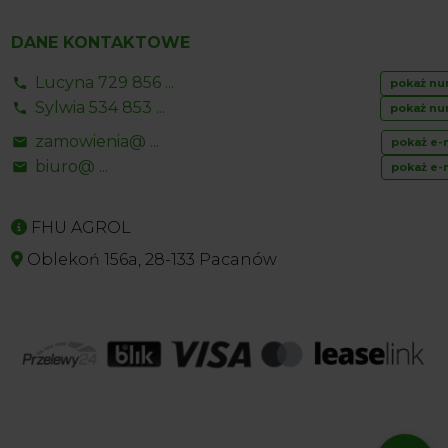
DANE KONTAKTOWE
Lucyna 729 856 ...
pokaż nu
Sylwia 534 853 ...
pokaż nu
zamowienia@ ...
pokaż e-
biuro@ ...
pokaż e-
FHU AGROL
Oblekoń 156a, 28-133 Pacanów