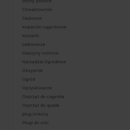
Brony polowe
Chwastowniki
Głębosze
Kopaczki ciągnikowe
Kosiarki
Ładowacze
Maszyny rolnicze
Narzędzia Ogrodowe
Obsypnik
Ogród
Opryskiwacze
Osprzęt do ciągnika
Osprzęt do quada
pług śnieżny
Pługi do orki