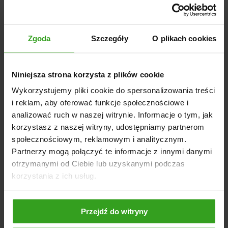
Zgoda
Szczegóły
O plikach cookies
Niniejsza strona korzysta z plików cookie
Wykorzystujemy pliki cookie do spersonalizowania treści
i reklam, aby oferować funkcje społecznościowe i
analizować ruch w naszej witrynie. Informacje o tym, jak
korzystasz z naszej witryny, udostępniamy partnerom
społecznościowym, reklamowym i analitycznym.
Partnerzy mogą połączyć te informacje z innymi danymi
otrzymanymi od Ciebie lub uzyskanymi podczas
korzystania z ich usług.
Rębaki – wybieramy sprawdzone modele.
utworzone przez
agrol
|
lip 17, 2023
|
Agro Sklep
,
Maszyny rolnicze
,
Narzędzia Ogrodowe
,
Rębaki
Przejdź do witryny
Lato odchodzi dużymi krokami , sezon jesienny