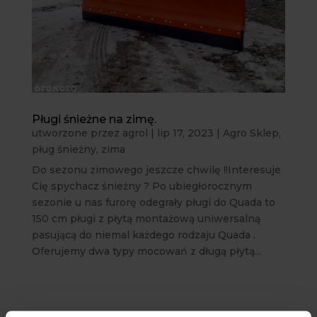
Pługi śnieżne na zimę.
utworzone przez
agrol
|
lip 17, 2023
|
Agro Sklep
,
pług śnieżny
,
zima
Do sezonu zimowego jeszcze chwilę !!Interesuje
Cię spychacz śnieżny ? Po ubiegłorocznym
sezonie u nas furorę odegrały pługi do Quada to
150 cm pługi z płytą montażową uniwersalną
pasującą do niemal każdego rodzaju Quada .
Oferujemy dwa typy mocowań z długą płytą...