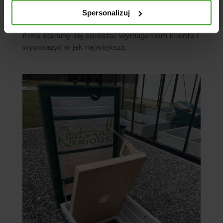
za pasem ! Wraz z jesienią nadchodzą chłodne
Spersonalizuj
dni i sezon Grzewczy znów otwarty ... Nie czekaj
na ostatnią chwilę przygotuj się już teraz ! Jako
firma staramy się sprostać wymaganiom klienta i
wyposażyć w jak największą...