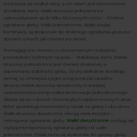
umieszcza się wzdłuż ramy, a ich celem jest równomierne
dociskanie ziemi. Wałki strunowe jednostronne
wykorzystywane są do kilku kluczowych celów: – Drobne
zgniatanie gleby: Wałki jednostronne, dzięki swojej
konstrukcji, są doskonałe do drobnego zgniatania gruzu po
zbiorach rolnych, jak również po siewie.
Pomagają one również w równomiernym rozłożeniu
pozostałości roślinnych na polu. – Stabilizacja ziemi: Wałek
strunowy jednostronny jest również doskonały w
zapewnianiu stabilności gleby. Struny delikatnie dociskają
ziemię, co zmniejsza ryzyko erozji podczas opadów
deszczu.Wałek strunowy dwustronny to bardziej
zaawansowana wersja wałka strunowego jednostronnego.
Składa się on z dwóch równoległych rzędów mocnych strun,
które gwarantują równomierny nacisk na glebę z obu stron.
Wałki strunowe dwustronne oferują wiele korzyści: –
Intensywne zgniatanie gleby:
Wałki dwustronne
cechują się
wyższą intensywnością zgniatania gleby niż wałki
jednostronne. Dzięki temu są doskonałe do uprawy gleby