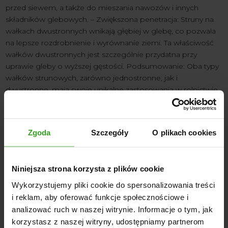
przed siewem, a także do mieszania nawozów i innych
składników glebowych. – Zwiększona penetracja: Struny na
wałkach dwustronnych wnikają głębiej w glebę, co pozwala
na lepsze rozdrobnienie i wyrównanie ziemi. Ta właściwość
wałków dwustronnych jest szczególnie przydatna przy
uprawie gleby o wyższej gęstości. Podsumowanie: Oba typy
wałków strunowych, zarówno jednostronne, jak i
dwustronne, mają swoje unikalne zastosowania w rolnictwie.
Wybór pomiędzy nimi zależy od konkretnych potrzeb i
warunków panujących na polu.
Wałki strunowe
jednostronne są skuteczne w drobnym zgniataniu gleby i
Zgoda
Szczegóły
O plikach cookies
stabilizacji, podczas gdy wałki strunowe dwustronne budzą
się ze zwiększoną penetracją i intensywnością zgniatania
gleby.
Niniejsza strona korzysta z plików cookie
Przedstawione informacje powinny pomóc rolnikom w
Wykorzystujemy pliki cookie do spersonalizowania treści
zrozumieniu różnic między tymi dwoma typami wałków
i reklam, aby oferować funkcje społecznościowe i
strunowych, a także w wyborze odpowiedniego narzędzia do
analizować ruch w naszej witrynie. Informacje o tym, jak
ich indywidualnych potrzeb. Pamiętaj, że prawidłowe
korzystasz z naszej witryny, udostępniamy partnerom
zastosowanie wałków strunowych jest kluczem do