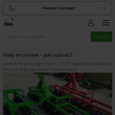
Pomoc i kontakt
0
Skontaktuj się z nami:
Wyszukiwarka
Lucyna
produktów
SZUKAJ
pokaż numer
729 856 ...
Sylwia
pokaż numer
534 853 ...
Wały strunowe – jaki wybrać?
zamowienia@ ...
pokaż e-mail
utworzone przez
agrol
|
lip 17, 2023
|
Agro Sklep
,
Maszyny
rolnicze
,
Wały strunowe
|
0 komentarzy
biuro@ ...
pokaż e-mail
Biuro obsługi klienta czynne Pn-Sb: 8:00 – 20:00