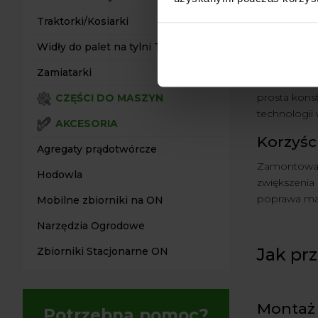
rozwiązania
Traktorki/Kosiarki
funkcjonalno
Widły do palet na tylni TUZ
Wspomag
Zamiatarki
Ciągniki Ur
prosta konst
CZĘŚCI DO MASZYN
technologii
AKCESORIA
Korzyśc
Agregaty prądotwórcze
Zamontowani
Hodowla
zwiększenia 
poprawa mane
Mobilne zbiorniki na ON
Narzędzia Ogrodowe
Jak pr
Zbiorniki Stacjonarne ON
Montaż 
Potrzebna pomoc?