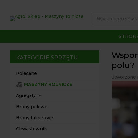
Wyszukiwarka
produktów
STRON
Wspoma
KATEGORIE SPRZĘTU
polu?
Polecane
utworzone 
MASZYNY ROLNICZE
Agregaty
Brony polowe
Brony talerzowe
Chwastownik