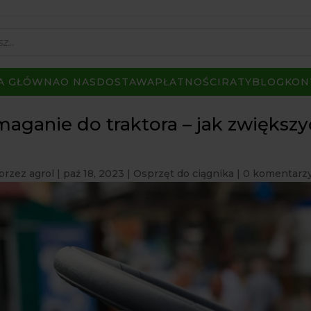
A GŁÓWNA
O NAS
DOSTAWA
PŁATNOŚCI
RATY
BLOG
KON
ganie do traktora – jak zwiększy
przez
agrol
|
paź 18, 2023
|
Osprzęt do ciągnika
|
0 komentarz