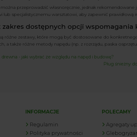
 można przeprowadzić własnoręcznie, jednak rekomendowane j
 lub specjalistycznemu warsztatowi, aby zapewnić prawidłową ins
st zakres dostępnych opcji wspomagania 
ą różne zestawy, które mogą być dostosowane do konkretnego
ch, a także różne metody napędu (np. z rozrządu, paska osprzętu)
 drewna - jaki wybrać ze względu na napęd i budowę?
Pług śnieżny do
INFORMACJE
POLECAMY
Regulamin
Agregaty u
Polityka prywatności
Glebogryzar