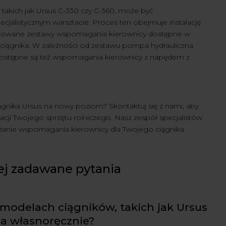
akich jak Ursus C-330 czy C-360, może być
alistycznym warsztacie. Proces ten obejmuje instalację
edykowane zestawy wspomagania kierownicy dostępne w
ciągnika. W zależności od zestawu pompa hydrauliczna
dostępne są też wspomagania kierownicy z napędem z
gnika Ursus na nowy poziom? Skontaktuj się z nami, aby
cji Twojego sprzętu rolniczego. Nasz zespół specjalistów
iązanie wspomagania kierownicy dla Twojego ciągnika.
ej zadawane pytania
odelach ciągników, takich jak Ursus
ia własnoręcznie?