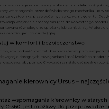
emu wspomagania kierownicy w starszych modelach ciągników, t
ony własnoręcznie, przez doświadczonego mechanika lub w specj
ulicznej, siłownika, przewodów hydraulicznych, cięgieł itd. D
 zawierają wszystkie elementy pasujące do konkretnego modelu 
ntowana równolegle ze sprężarką lub zamiast niej. W ofercie 
ska osprzętu jak i do osi okrągłej.
tuj w komfort i bezpieczeństwo
gotów, aby podnieść komfort i bezpieczeństwo pracy swojego cią
ię więcej o dostępnych rozwiązaniach i możliwościach moderniza
ej dyspozycji, aby pomóc Ci wybrać i zainstalować idealne rozw
ganie kierownicy Ursus – najczęści
taż wspomagania kierownicy w starych m
zy C-360, jest możliwy do przeprowadzen