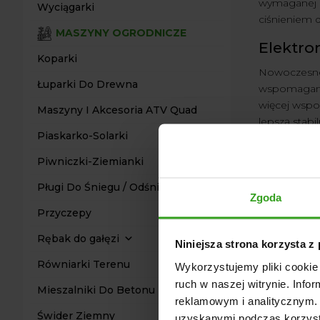
wymaganej d
Wyciągarki
ciśnieniem d
MASZYNY OGRODNICZE
Elektro
Koparki
Nowoczesne 
Łuparki Do Drewna
wspomagania 
więcej wspo
Maszyny I Akcesoria ATV Quad
lepszą stabi
Piaskarko-Solarki
Bezpiec
Piwniczki-Ziemianki
Wspomagani
Pługi Do Śniegu / Odśnieżarki
Lżejsza w kr
Zgoda
pracy na pol
Przyczepy
Rębak do gałęzi
Niniejsza strona korzysta z
Rozwią
Równiarki Terenu
Wykorzystujemy pliki cookie 
ruch w naszej witrynie. Inf
Mieszalniki Do Betonu
reklamowym i analitycznym. 
Czy wspomag
Świder Ziemny
uzyskanymi podczas korzysta