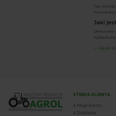
Tak, montaż
mechanikowi
Jaki je
Oferowane s
hydrauliczny
←
Rębaki do
STREFA KLIENTA
Moje konto
Dostawa