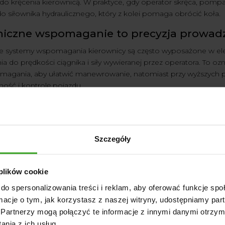
o kręcenia kierownicą. W praktyce, gdy operator skręca, pompa 
o siłownika hydraulicznego, który z kolei pomaga obrócić koła.
niczne wspomaganie to precyzja prowad
systemy wspomagania kierownicy są często wyposażone w elek
do prędkości ciągnika i siły wywieranej przez operatora. To oz
magania, aby ułatwić manewrowanie, natomiast przy wyższych
lność i kontrolę pojazdu.
zeństwo i wygoda dzięki wspomaganiu ki
e do traktora
nie tylko ułatwia prowadzenie samego ciągnika
ęceniu kierownica to mniejsze zmęczenie traktorzysty, co przekł
Szczegóły
u.
 plików cookie
zania do starszych ciągników
do spersonalizowania treści i reklam, aby oferować funkcje sp
ormacje o tym, jak korzystasz z naszej witryny, udostępniamy p
Partnerzy mogą połączyć te informacje z innymi danymi otrzym
anie kierownicy jest dostępne tylko w nowych modelach ciągn
nia z ich usług.