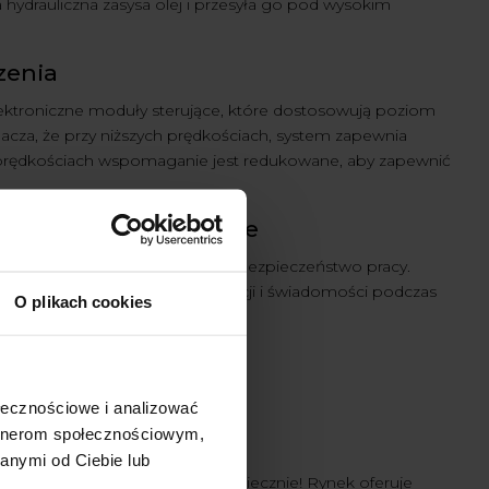
hydrauliczna zasysa olej i przesyła go pod wysokim
zenia
troniczne moduły sterujące, które dostosowują poziom
nacza, że przy niższych prędkościach, system zapewnia
 prędkościach wspomaganie jest redukowane, aby zapewnić
erownicy w traktorze
, ale także znacząco wpływa na bezpieczeństwo pracy.
ada się na zwiększenie koncentracji i świadomości podczas
O plikach cookies
ołecznościowe i analizować
artnerom społecznościowym,
anymi od Ciebie lub
ików? Odpowiedź brzmi: niekoniecznie! Rynek oferuje