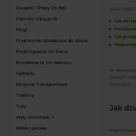
Owijarki i Prasy Do Bel
SPIS TREŚCI
Pielniko-Obsypnik
Jak dzia
Rozwiąza
Pługi
Jak prze
Przenośniki ślimakowe do zboża
Wspomaga
Przetrząsacze Do Siana
Rozsiewacze Do Nawozu
W dzisiejsz
Sadzarki
Jednym z kl
rolniczym.
Skrzynie Transportowe
Traktory
Jak dz
Tuzy
Wały Strunowe
Włóki Łąkowe
Wspomaganie