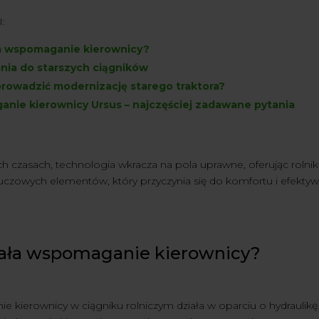
:
ła wspomaganie kierownicy?
nia do starszych ciągników
prowadzić modernizację starego traktora?
nie kierownicy Ursus – najczęściej zadawane pytania
ych czasach, technologia wkracza na pola uprawne, oferując roln
uczowych elementów, który przyczynia się do komfortu i efektyw
iała wspomaganie kierownicy?
 kierownicy w ciągniku rolniczym działa w oparciu o hydraulikę