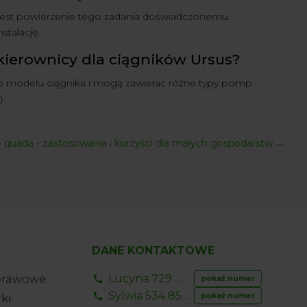
est powierzenie tego zadania doświadczonemu
talację.
kierownicy dla ciągników Ursus?
 modelu ciągnika i mogą zawierać różne typy pomp
.
 quada - zastosowania i korzyści dla małych gospodarstw
→
DANE KONTAKTOWE
Lucyna 729 856 ...
prawowe
pokaż numer
Sylwia 534 853 ...
pokaż numer
ki