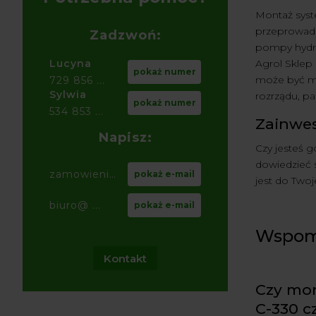
Montaż syst
przeprowadz
Zadzwoń:
pompy hydra
Agrol Sklep
Lucyna
pokaż numer
może być mo
729 856 ...
Sylwia
rozrządu, pa
pokaż numer
534 853 ...
Zainwes
Napisz:
Czy jesteś 
dowiedzieć s
zamowienia@ ...
pokaż e-mail
jest do Twoj
biuro@ ...
pokaż e-mail
Wspoma
Kontakt
Czy mon
C-330 c