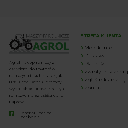
STREFA KLIENTA
Moje konto
Dostawa
Agrol – sklep rolniczy z
Płatności
częściami do traktorów
Zwroty i reklamac
rolniczych takich marek jak
Zgłoś reklamację
Ursus czy Zetor. Ogromny
Kontakt
wybór akcesoriów i maszyn
rolniczych, oraz części do ich
napraw.
Obserwuj nas na

Facebooku