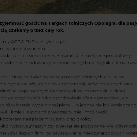
rzyjemność gościć na Targach rolniczych
Opolagra, dla pasj
cią czekamy przez cały rok.
irmy AGRO-TUR cieszyły się jak
m zainteresowaniem .
zadaja coraz więcej trudnych pytań , ale myślę ze sprostaliśmy
m ,wykonanie ładowaczy zamontowanych na ciągniku firmy rozwi
.
olu ciezą nie tylko wystawcą maszyn rolniczych ale , także
ów bydła znalazły się boksy z prezentacją krów mlecznych oraz
zieci na tego rocznych targach w dużej mierzdzięki pięknej
ły cieszyć się nie tylko z podziwiania ofert wystawców , ale
ąpieli w bsenie wypełnionej pianą . To jednak nie był koniec teg
 dzięki Firmie Helipoland zwiedzający mieli możliwość
likopterem nad placem wystaw oraz okolicy .
 tylko wystawa ,maszyn czy zwierząt ale pozyskanie wielkich możl
 małych i dużych firm , to nawiazywanie miedzynarodowych kont