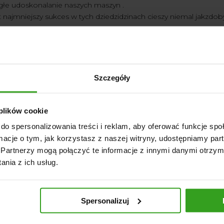
ągłe udoskonalanie naszych maszyn .
najmniejszy sukces w tych dziedzidzinach cieszy niemal jakzdob
ję jako Firma
Agrol
,że w przyszłości będziemy mieli jeszce wiel
i do prezentacji naszego asortymentu a za czym to idzie rozwoju
ego zespołu .
Szczegóły
cz sadowniczy - zdrowy sad.
Pług do od
 plików cookie
do spersonalizowania treści i reklam, aby oferować funkcje sp
ormacje o tym, jak korzystasz z naszej witryny, udostępniamy p
Partnerzy mogą połączyć te informacje z innymi danymi otrzym
nia z ich usług.
Spersonalizuj