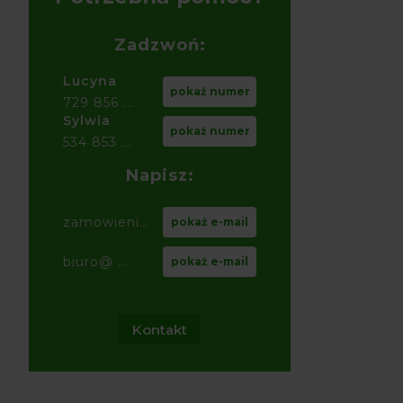
Zadzwoń:
Lucyna
pokaż numer
729 856 ...
Sylwia
pokaż numer
534 853 ...
Napisz:
zamowienia@ ...
pokaż e-mail
biuro@ ...
pokaż e-mail
Kontakt