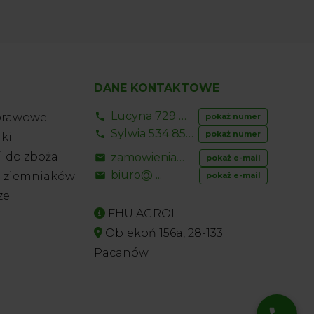
DANE KONTAKTOWE
Lucyna 729 856 ...
prawowe
pokaż numer
Sylwia 534 853 ...
pokaż numer
ki
 do zboża
zamowienia@ ...
pokaż e-mail
biuro@ ...
o ziemniaków
pokaż e-mail
ze
FHU AGROL
Oblekoń 156a, 28-133
Pacanów