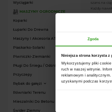
szans na ci
Wyciągarki
Każdy nawet 
MASZYNY OGRODNICZE
pucharu .
Mamy nadzie
Koparki
więcej okazj
Łuparki Do Drewna
Firmy i nasz
Maszyny I Akcesoria ATV Quad
Zgoda
←
Opryskiwa
Piaskarko-Solarki
Niniejsza strona korzysta z
Piwniczki-Ziemianki
Wykorzystujemy pliki cookie 
Pługi Do Śniegu / Odśnieżarki
ruch w naszej witrynie. Inf
Przyczepy
reklamowym i analitycznym. 
uzyskanymi podczas korzysta
Rębak do gałęzi
Równiarki Terenu
Mieszalniki Do Betonu
Świder Ziemny