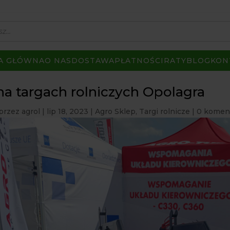
A GŁÓWNA
O NAS
DOSTAWA
PŁATNOŚCI
RATY
BLOG
KON
na targach rolniczych Opolagra
przez
agrol
|
lip 18, 2023
|
Agro Sklep
,
Targi rolnicze
|
0 komen