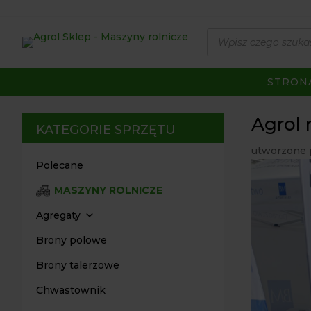
Wyszukiwarka
produktów
STRON
Agrol 
KATEGORIE SPRZĘTU
utworzone 
Polecane
MASZYNY ROLNICZE
Agregaty
Brony polowe
Brony talerzowe
Chwastownik