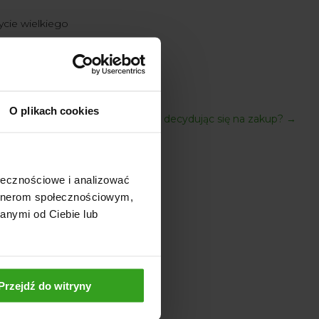
ycie wielkiego
e wiele
 naszej
O plikach cookies
śnieżania - na co zwrócić uwagę decydując się na zakup?
→
ołecznościowe i analizować
artnerom społecznościowym,
anymi od Ciebie lub
Przejdź do witryny