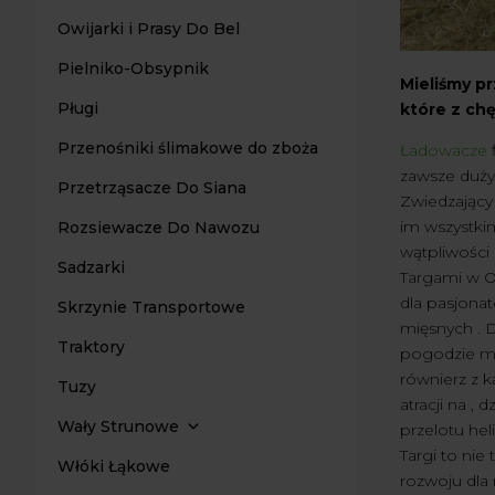
Owijarki i Prasy Do Bel
Pielniko-Obsypnik
Mieliśmy p
Pługi
które z chę
Przenośniki ślimakowe do zboża
Ładowacze
f
zawsze duży
Przetrząsacze Do Siana
Zwiedzający 
im wszystki
Rozsiewacze Do Nawozu
wątpliwości 
Sadzarki
Targami w Op
dla pasjonat
Skrzynie Transportowe
mięsnych . D
Traktory
pogodzie mog
równierz z k
Tuzy
atracji na ,
Wały Strunowe
przelotu he
Targi to nie
Włóki Łąkowe
rozwoju dla