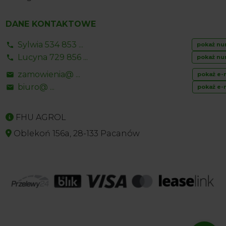
DANE KONTAKTOWE
Sylwia 534 853 ...
pokaż nu
Lucyna 729 856 ...
pokaż nu
zamowienia@ ...
pokaż e-
biuro@ ...
pokaż e-
FHU AGROL
Oblekoń 156a, 28-133 Pacanów