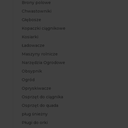
Brony polowe
Chwastowniki
Głębosze
Kopaczki ciągnikowe
Kosiarki
Ładowacze
Maszyny rolnicze
Narzędzia Ogrodowe
Obsypnik
Ogród
Opryskiwacze
Osprzęt do ciągnika
Osprzęt do quada
pług śnieżny
Pługi do orki