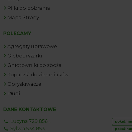
Pliki do pobrania
Mapa Strony
POLECAMY
Agregaty uprawowe
Glebogryzarki
Gniotowniki do zboża
Kopaczki do ziemniaków
Opryskiwacze
Pługi
DANE KONTAKTOWE
Lucyna 729 856 ...
pokaż nu
Sylwia 534 853 ...
pokaż nu