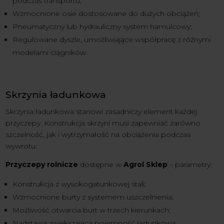
podczas transportu;
Wzmocnione osie dostosowane do dużych obciążeń;
Pneumatyczny lub hydrauliczny system hamulcowy;
Regulowane dyszle, umożliwiające współpracę z różnymi
modelami ciągników.
Skrzynia ładunkowa
Skrzynia ładunkowa stanowi zasadniczy element każdej
przyczepy. Konstrukcja skrzyni musi zapewniać zarówno
szczelność, jak i wytrzymałość na obciążenia podczas
wywrotu.
Przyczepy rolnicze
dostępne w
Agrol Sklep
– parametry:
Konstrukcja z wysokogatunkowej stali;
Wzmocnione burty z systemem uszczelnienia;
Możliwość otwarcia burt w trzech kierunkach;
Nadstawa zwiększającą pojemność ładunkową.