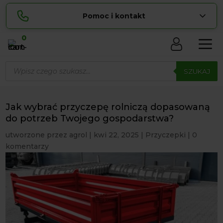
Pomoc i kontakt
0
Skontaktuj się z nami:
Wyszukiwarka
Lucyna
produktów
SZUKAJ
pokaż numer
729 856 ...
Sylwia
pokaż numer
534 853 ...
Jak wybrać przyczepę rolniczą dopasowaną
zamowienia@ ...
do potrzeb Twojego gospodarstwa?
pokaż e-mail
utworzone przez
agrol
|
kwi 22, 2025
|
Przyczepki
|
0
biuro@ ...
pokaż e-mail
komentarzy
Biuro obsługi klienta czynne Pn-Sb: 8:00 – 20:00