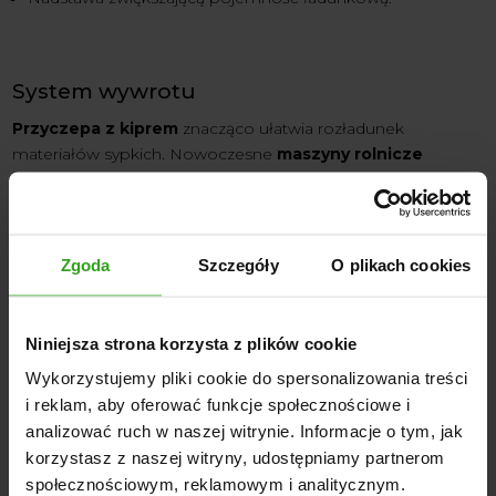
System wywrotu
Przyczepa z kiprem
znacząco ułatwia rozładunek
materiałów sypkich. Nowoczesne
maszyny rolnicze
oferowane przez
Agrol Sklep
wyposażone są w
hydrauliczne systemy wywrotu, które zapewniają:
Precyzyjną kontrolę procesu rozładunku;
Zgoda
Szczegóły
O plikach cookies
Możliwość wywrotu w trzech kierunkach (tylny, boczny
lewy, boczny prawy);
Wysoką stabilność podczas podnoszenia skrzyni;
Niniejsza strona korzysta z plików cookie
Wykorzystujemy pliki cookie do spersonalizowania treści
i reklam, aby oferować funkcje społecznościowe i
Zabezpieczenia przed niekontrolowanym opuszczeniem
analizować ruch w naszej witrynie. Informacje o tym, jak
skrzyni.
korzystasz z naszej witryny, udostępniamy partnerom
społecznościowym, reklamowym i analitycznym.