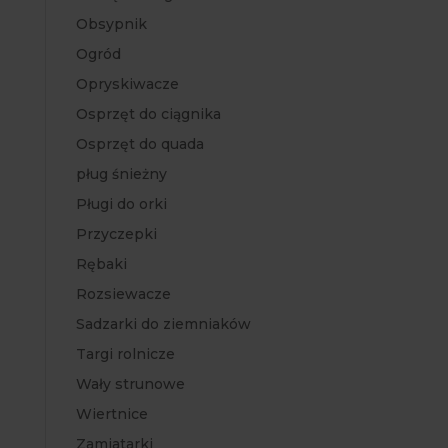
Obsypnik
Ogród
Opryskiwacze
Osprzęt do ciągnika
Osprzęt do quada
pług śnieżny
Pługi do orki
Przyczepki
Rębaki
Rozsiewacze
Sadzarki do ziemniaków
Targi rolnicze
Wały strunowe
Wiertnice
Zamiatarki