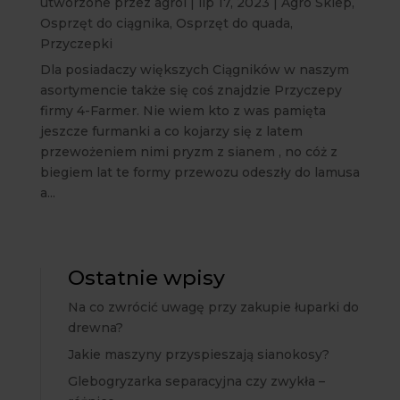
utworzone przez
agrol
|
lip 17, 2023
|
Agro Sklep
,
Osprzęt do ciągnika
,
Osprzęt do quada
,
Przyczepki
Dla posiadaczy większych Ciągników w naszym
asortymencie także się coś znajdzie Przyczepy
firmy 4-Farmer. Nie wiem kto z was pamięta
jeszcze furmanki a co kojarzy się z latem
przewożeniem nimi pryzm z sianem , no cóż z
biegiem lat te formy przewozu odeszły do lamusa
a...
Ostatnie wpisy
Na co zwrócić uwagę przy zakupie łuparki do
drewna?
Jakie maszyny przyspieszają sianokosy?
Glebogryzarka separacyjna czy zwykła –