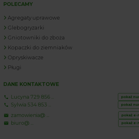
POLECAMY
Agregaty uprawowe
Glebogryzarki
Gniotowniki do zboża
Kopaczki do ziemniaków
Opryskiwacze
Pługi
DANE KONTAKTOWE
Lucyna 729 856 ...
pokaż nu
Sylwia 534 853 ...
pokaż nu
zamowienia@ ...
pokaż e-
biuro@ ...
pokaż e-