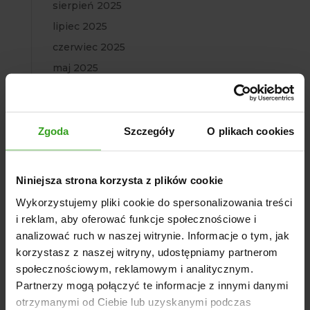
sierpień 2025
lipiec 2025
czerwiec 2025
maj 2025
kwiecień 2025
marzec 2025
luty 2025
Zgoda
Szczegóły
O plikach cookies
styczeń 2025
grudzień 2024
Niniejsza strona korzysta z plików cookie
październik 2024
Wykorzystujemy pliki cookie do spersonalizowania treści
wrzesień 2024
i reklam, aby oferować funkcje społecznościowe i
sierpień 2024
analizować ruch w naszej witrynie. Informacje o tym, jak
korzystasz z naszej witryny, udostępniamy partnerom
lipiec 2024
społecznościowym, reklamowym i analitycznym.
czerwiec 2024
Partnerzy mogą połączyć te informacje z innymi danymi
maj 2024
otrzymanymi od Ciebie lub uzyskanymi podczas