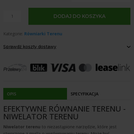
ilość
DODAJ DO KOSZYKA
Niwelator
terenu
Kategorie:
Równiarki Terenu
wyrównywarka
Sprawdź koszty dostawy
Paczkomaty Inpost:
od 12 zł
Kurier:
od 20 zł
Agrol transport:
200 zł
Agrol transport gabaryty:
ustalane indywidualnie
Odbiór osobisty:
Oblekoń 156a, 28-133 Pacanów
Dostępność form dostawy i ceny uzależniona od produktu.
OPIS
SPECYFIKACJA
EFEKTYWNE RÓWNANIE TERENU -
NIWELATOR TERENU
Niwelator terenu
to niezastąpione narzędzie, które jest
stworzone z myślą o wyrównywaniu terenu. Może być