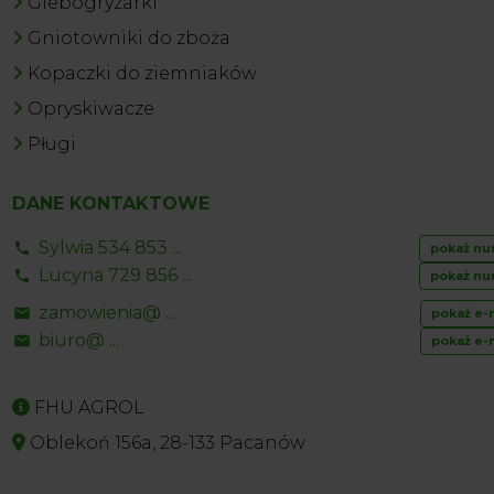
Glebogryzarki
Gniotowniki do zboża
Kopaczki do ziemniaków
Opryskiwacze
Pługi
DANE KONTAKTOWE
Sylwia 534 853 ...
pokaż nu
Lucyna 729 856 ...
pokaż nu
zamowienia@ ...
pokaż e-
biuro@ ...
pokaż e-
FHU AGROL
Oblekoń 156a, 28-133 Pacanów