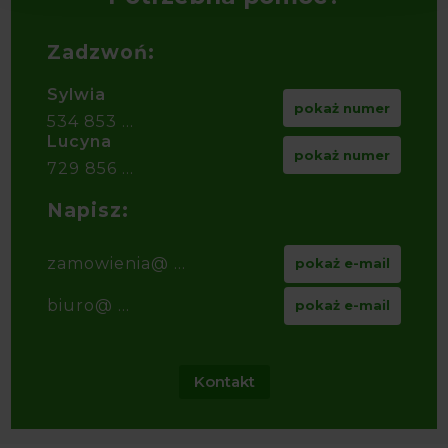
Zadzwoń:
Sylwia
pokaż numer
534 853 ...
Lucyna
pokaż numer
729 856 ...
Napisz:
zamowienia@ ...
pokaż e-mail
biuro@ ...
pokaż e-mail
Kontakt