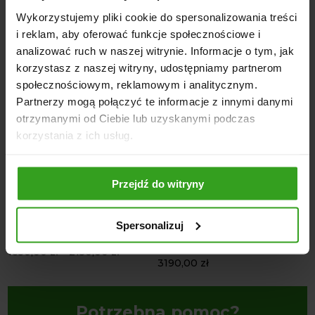
Wykorzystujemy pliki cookie do spersonalizowania treści
i reklam, aby oferować funkcje społecznościowe i
NASI KLIENCI WYBIERALI RÓWNIEŻ
analizować ruch w naszej witrynie. Informacje o tym, jak
korzystasz z naszej witryny, udostępniamy partnerom
społecznościowym, reklamowym i analitycznym.
Partnerzy mogą połączyć te informacje z innymi danymi
otrzymanymi od Ciebie lub uzyskanymi podczas
korzystania z ich usług.
4
5
Przejdź do witryny
Spersonalizuj
Niwelator terenu wyrównywarka
Walec Gładki WG 3 150 cm
W
4Farmer
A
1850,00
zł
–
2150,00
zł
3190,00
zł
3
Potrzebna pomoc?