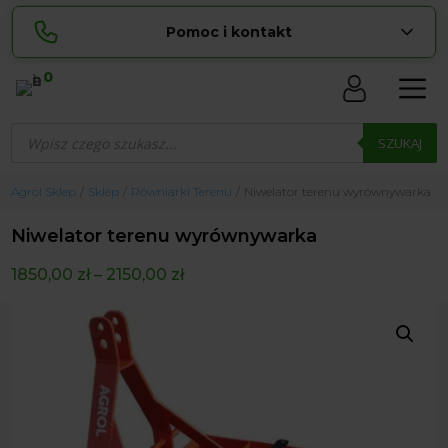
Pomoc i kontakt
0
Skontaktuj się z nami:
Wyszukiwarka
Lucyna
produktów
SZUKAJ
pokaż numer
729 856 ...
Sylwia
Agrol Sklep
Sklep
Równiarki Terenu
Niwelator terenu wyrównywarka
pokaż numer
534 853 ...
Niwelator terenu wyrównywarka
zamowienia@ ...
pokaż e-mail
1850,00
zł
–
2150,00
zł
biuro@ ...
pokaż e-mail
Biuro obsługi klienta czynne Pn-Sb: 8:00 – 20:00