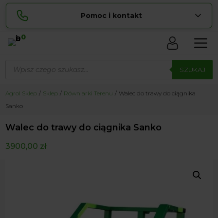
Pomoc i kontakt
0
Skontaktuj się z nami:
Wyszukiwarka
Lucyna
produktów
SZUKAJ
pokaż numer
729 856 ...
Sylwia
Agrol Sklep
Sklep
Równiarki Terenu
Walec do trawy do ciągnika
pokaż numer
534 853 ...
Sanko
zamowienia@ ...
pokaż e-mail
Walec do trawy do ciągnika Sanko
biuro@ ...
pokaż e-mail
3900,00
zł
Biuro obsługi klienta czynne Pn-Sb: 8:00 – 20:00