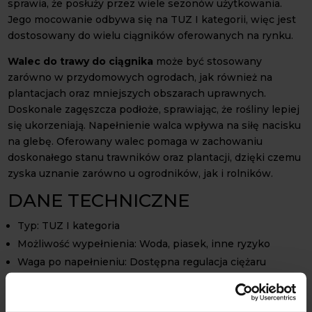
sprawia, że posłuży przez wiele sezonów użytkowania.
Jego mocowanie odbywa się na TUZ I kategorii, więc jest
dostosowany do wielu ciągników oferowanych na rynku.
Walec do trawy do ciągnika
może być stosowany
zarówno w przydomowych ogrodach, jak również na
plantacjach oraz mniejszych obszarach uprawnych.
Doskonale zagęszcza podłoże, sprawiając, że rośliny lepiej
się ukorzeniają. Napełnienie walca wpływa na siłę nacisku
na glebę. Oferowany walec pomaga w zachowaniu
doskonałego stanu trawników oraz plantacji, dzięki czemu
zyska uznanie zarówno u ogrodników, jak i rolników.
DANE TECHNICZNE
Typ: TUZ I kategoria
Możliwość wypełnienia: Woda, piasek, inne ryzyko
Waga po napełnieniu: Dostępna regulacja ciężaru
Materiał: Stal malowana proszkowo
Miejsce produkcji: Polska