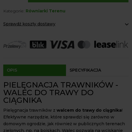
do
Kategorie:
Równiarki Terenu
trawy
do
Sprawdź koszty dostawy
ciągnika
Sanko
Paczkomaty Inpost:
od 12 zł
Kurier:
od 20 zł
Agrol transport:
200 zł
Agrol transport gabaryty:
ustalane indywidualnie
Odbiór osobisty:
Oblekoń 156a, 28-133 Pacanów
Dostępność form dostawy i ceny uzależniona od produktu.
OPIS
SPECYFIKACJA
PIELĘGNACJA TRAWNIKÓW -
WALEC DO TRAWY DO
CIĄGNIKA
Pielęgnacja trawników z
walcem do trawy do ciągnika
!
Efektywne narzędzie, które sprawdzi się zarówno w
domowym ogrodzie, jak również w publicznych terenach
zielonych, np. na boiskach. Walec pozwala na wciskanie