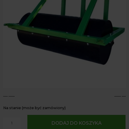
4
5
Na stanie (może być zamówiony)
ilość
DODAJ DO KOSZYKA
Walec