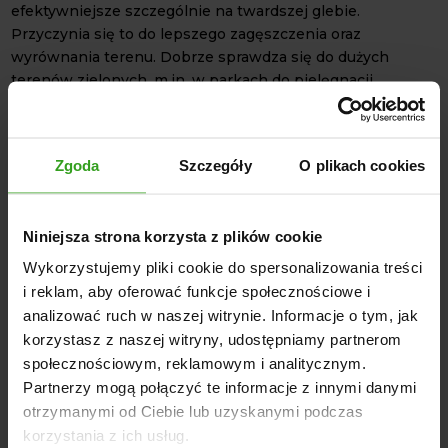
efektywniejsze szczególnie na twardszej glebie.
Przyczynia się to do lepszego zagęszczenia oraz
wyrównania terenu. Dobrze sprawdza się do dużych
terenów zielonych, m.in. w parkach do pielęgnacji
trawników.
Standardowo walec wyposażony jest w sworznie, których
średnica wynosi 22 mm. Można je wymienić na większe,
Zgoda
Szczegóły
O plikach cookies
aby dostosować narzędzie do różnych modeli ciągników.
DANE TECHNICZNE
Niniejsza strona korzysta z plików cookie
Stan: Nowy
Wykorzystujemy pliki cookie do spersonalizowania treści
TUZ: 3-punktowy, Kat I i Kat II
i reklam, aby oferować funkcje społecznościowe i
Wysokość: 880 mm
analizować ruch w naszej witrynie. Informacje o tym, jak
Długość / Szerokość / Wysokość (rama): 680 x 920 / 1675
korzystasz z naszej witryny, udostępniamy partnerom
/ 650 mm
społecznościowym, reklamowym i analitycznym.
Średnica walca: 400 mm
Partnerzy mogą połączyć te informacje z innymi danymi
Waga: 150 kg
otrzymanymi od Ciebie lub uzyskanymi podczas
Średnica sworzni: 22 mm (Kat I) z możliwością wymiany
korzystania z ich usług.