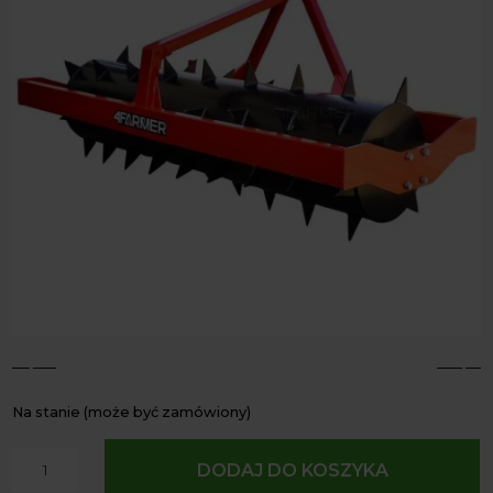
4
5
Na stanie (może być zamówiony)
ilość
DODAJ DO KOSZYKA
Walec