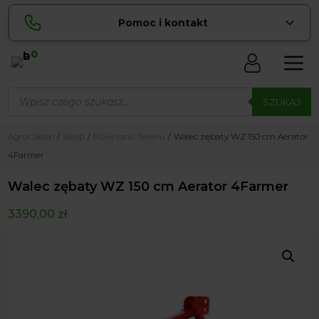
Pomoc i kontakt
0
Skontaktuj się z nami:
Wyszukiwarka
Sylwia
produktów
SZUKAJ
pokaż numer
534 853 ...
Lucyna
Agrol Sklep
Sklep
Równiarki Terenu
Walec zębaty WZ 150 cm Aerator
pokaż numer
729 856 ...
4Farmer
zamowienia@ ...
pokaż e-mail
Walec zębaty WZ 150 cm Aerator 4Farmer
biuro@ ...
pokaż e-mail
3390,00
zł
Biuro obsługi klienta czynne Pn-Sb: 8:00 – 20:00