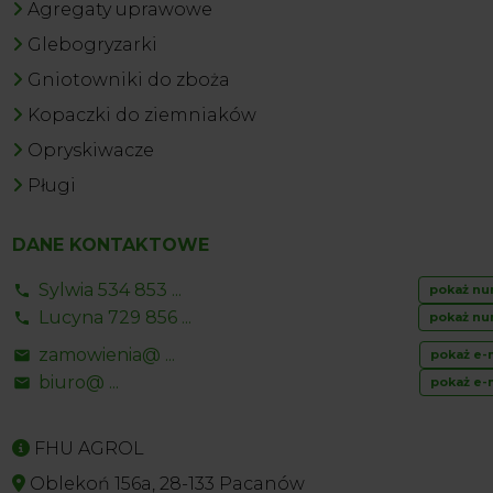
Agregaty uprawowe
Glebogryzarki
Gniotowniki do zboża
Kopaczki do ziemniaków
Opryskiwacze
Pługi
DANE KONTAKTOWE
Sylwia 534 853 ...
pokaż nu
Lucyna 729 856 ...
pokaż nu
zamowienia@ ...
pokaż e-
biuro@ ...
pokaż e-
FHU AGROL
Oblekoń 156a, 28-133 Pacanów