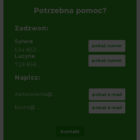
Potrzebna pomoc?
Zadzwoń:
Sylwia
pokaż numer
534 853 ...
Lucyna
pokaż numer
729 856 ...
Napisz:
zamowienia@ ...
pokaż e-mail
biuro@ ...
pokaż e-mail
Kontakt