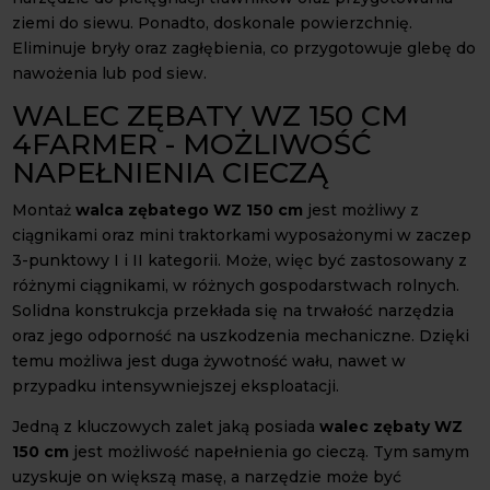
ziemi do siewu. Ponadto, doskonale powierzchnię.
Eliminuje bryły oraz zagłębienia, co przygotowuje glebę do
nawożenia lub pod siew.
WALEC ZĘBATY WZ 150 CM
4FARMER - MOŻLIWOŚĆ
NAPEŁNIENIA CIECZĄ
Montaż
walca zębatego WZ 150 cm
jest możliwy z
ciągnikami oraz mini traktorkami wyposażonymi w zaczep
3-punktowy I i II kategorii. Może, więc być zastosowany z
różnymi ciągnikami, w różnych gospodarstwach rolnych.
Solidna konstrukcja przekłada się na trwałość narzędzia
oraz jego odporność na uszkodzenia mechaniczne. Dzięki
temu możliwa jest duga żywotność wału, nawet w
przypadku intensywniejszej eksploatacji.
Jedną z kluczowych zalet jaką posiada
walec zębaty WZ
150 cm
jest możliwość napełnienia go cieczą. Tym samym
uzyskuje on większą masę, a narzędzie może być