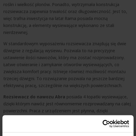
roślin i wielkość plonów. Ponadto, wytrzymała konstrukcja
rozsiewacza zapewnia trwałość oraz długowieczność. Jest to,
więc trafna inwestycja na lata! Rama posiada mocną
konstrukcję, a elementy wysiewające wykonano ze stali
nierdzewnej.
W standardowym wyposażeniu rozsiewacza znajdują się dwie
dźwignie z regulacją wysiewu. Pozwala to na precyzyjne
ustawienie ilości nawozów, który ma zostać rozprowadzony.
Łatwe otwieranie i zamykanie otworów wysiewających, co
zwiększa komfort pracy. Istnieje również możliwość montażu
trzeciej dźwigni. To rozwiązanie pozwala na jeszcze bardziej
efektywną pracę, szczególnie na większych powierzchniach.
Rozsiewacz do nawozu Abra
posiada 4 łopatki wysiewające,
dzięki którym nawóz jest równomiernie rozprowadzany na całej
powierzchni. Praca z urządzeniem jest płynna, dzięki
zastosowaniu solidnych przekładni.
STANDARDOWE WYPOSAŻENIE
OFEROWANEGO ROZSIEWACZA