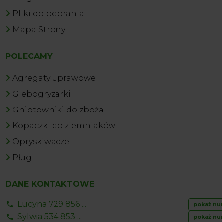
Pliki do pobrania
Mapa Strony
POLECAMY
Agregaty uprawowe
Glebogryzarki
Gniotowniki do zboża
Kopaczki do ziemniaków
Opryskiwacze
Pługi
DANE KONTAKTOWE
Lucyna 729 856 ...
pokaż nu
Sylwia 534 853 ...
pokaż nu