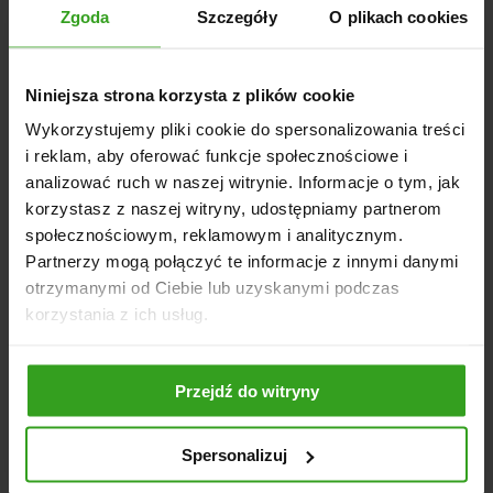
DO NAWOZÓW
Zgoda
Szczegóły
O plikach cookies
Elementy wysiewające ze stali nierdzewnej
Solidne przekładnie
Niniejsza strona korzysta z plików cookie
Mocna konstrukcja ram
Wykorzystujemy pliki cookie do spersonalizowania treści
4 łopatki wysiewające
i reklam, aby oferować funkcje społecznościowe i
Dwie dźwignie z regulacją wysiewu
analizować ruch w naszej witrynie. Informacje o tym, jak
korzystasz z naszej witryny, udostępniamy partnerom
społecznościowym, reklamowym i analitycznym.
Partnerzy mogą połączyć te informacje z innymi danymi
NASI KLIENCI WYBIERALI RÓWNIEŻ
otrzymanymi od Ciebie lub uzyskanymi podczas
korzystania z ich usług.
Przejdź do witryny
Spersonalizuj
4
5