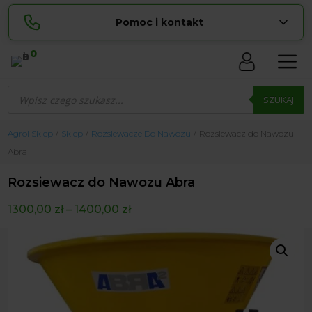
Pomoc i kontakt
0
Skontaktuj się z nami:
Wyszukiwarka
Lucyna
produktów
SZUKAJ
pokaż numer
729 856 ...
Sylwia
Agrol Sklep
Sklep
Rozsiewacze Do Nawozu
Rozsiewacz do Nawozu
pokaż numer
534 853 ...
Abra
zamowienia@ ...
pokaż e-mail
Rozsiewacz do Nawozu Abra
biuro@ ...
pokaż e-mail
1300,00
zł
–
1400,00
zł
Biuro obsługi klienta czynne Pn-Sb: 8:00 – 20:00