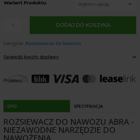
Wariant Produktu
ilość
DODAJ DO KOSZYKA
Rozsiewacz
do
Kategorie:
Rozsiewacze Do Nawozu
Nawozu
Abra
Sprawdź koszty dostawy
Paczkomaty Inpost:
od 12 zł
Kurier:
od 20 zł
Agrol transport:
200 zł
Agrol transport gabaryty:
ustalane indywidualnie
Odbiór osobisty:
Oblekoń 156a, 28-133 Pacanów
Dostępność form dostawy i ceny uzależniona od produktu.
OPIS
SPECYFIKACJA
ROZSIEWACZ DO NAWOZU ABRA -
NIEZAWODNE NARZĘDZIE DO
NAWOŻENIA