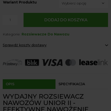
Wariant Produktu
ilość
DODAJ DO KOSZYKA
Rozsiewacz
nawozów
Kategorie:
Rozsiewacze Do Nawozu
Unior
II
Sprawdź koszty dostawy
dwutarczowy
Paczkomaty Inpost:
od 12 zł
Kurier:
od 20 zł
Agrol transport:
200 zł
Agrol transport gabaryty:
ustalane indywidualnie
Odbiór osobisty:
Oblekoń 156a, 28-133 Pacanów
Dostępność form dostawy i ceny uzależniona od produktu.
OPIS
SPECYFIKACJA
WYDAJNY ROZSIEWACZ
NAWOZÓW UNIOR II -
EFEKTYWNE NAWOŻENIE