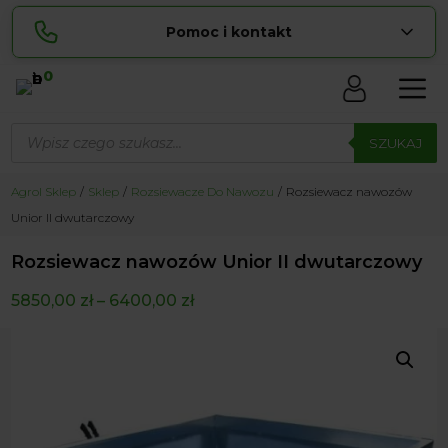
Pomoc i kontakt
0
Skontaktuj się z nami:
Wyszukiwarka
Lucyna
produktów
SZUKAJ
pokaż numer
729 856 ...
Sylwia
Agrol Sklep
Sklep
Rozsiewacze Do Nawozu
Rozsiewacz nawozów
pokaż numer
534 853 ...
Unior II dwutarczowy
zamowienia@ ...
pokaż e-mail
Rozsiewacz nawozów Unior II dwutarczowy
biuro@ ...
pokaż e-mail
5850,00
zł
–
6400,00
zł
Biuro obsługi klienta czynne Pn-Sb: 8:00 – 20:00