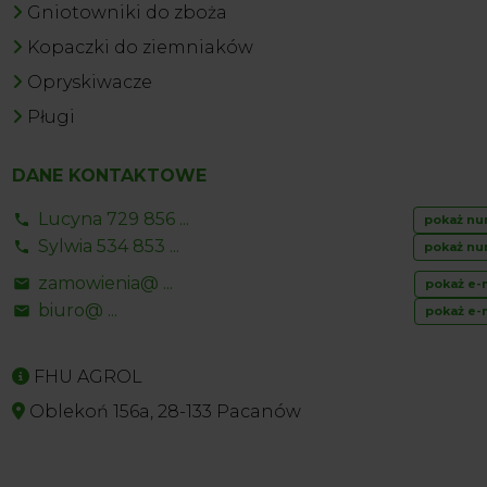
Gniotowniki do zboża
Kopaczki do ziemniaków
Opryskiwacze
Pługi
DANE KONTAKTOWE
Lucyna 729 856 ...
pokaż nu
Sylwia 534 853 ...
pokaż nu
zamowienia@ ...
pokaż e-
biuro@ ...
pokaż e-
FHU AGROL
Oblekoń 156a, 28-133 Pacanów