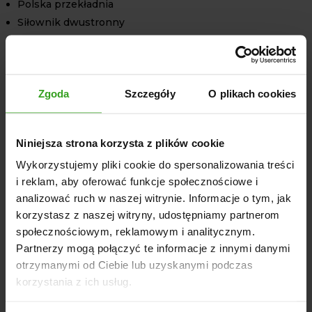
Polska przekładnia
Siłownik dwustronny
Kluczowe elementy wykonane ze stali nierdzewnej
Zbiornik ocynkowany ogniowo
OPCJE DODATKOWE
Zgoda
Szczegóły
O plikach cookies
Zbiornik kwasoodporny: +1400 zł – idealny dla
użytkowników, którzy pracują z agresywnymi nawozami.
Niniejsza strona korzysta z plików cookie
Rama ocynkowana: +450 zł – dodatkowa ochrona przed
Wykorzystujemy pliki cookie do spersonalizowania treści
korozją, zwiększająca trwałość całej konstrukcji.
i reklam, aby oferować funkcje społecznościowe i
Żeliwna przekładnia Rauch: +1000 zł – opcja dla
analizować ruch w naszej witrynie. Informacje o tym, jak
użytkowników poszukujących jeszcze większej
korzystasz z naszej witryny, udostępniamy partnerom
niezawodności i wytrzymałości.
społecznościowym, reklamowym i analitycznym.
Partnerzy mogą połączyć te informacje z innymi danymi
Zachęcamy do zapoznania się z naszą ofertą na
otrzymanymi od Ciebie lub uzyskanymi podczas
rozsiewacz nawozu dwutarczowy UNIOR II
o pojemności
korzystania z ich usług.
800 litrów.