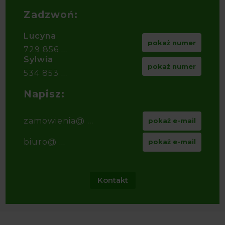
Zadzwoń:
Lucyna
pokaż numer
729 856 ...
Sylwia
pokaż numer
534 853 ...
Napisz:
zamowienia@ ...
pokaż e-mail
biuro@ ...
pokaż e-mail
Kontakt