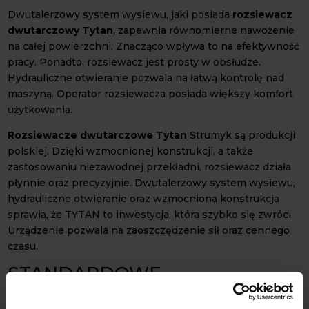
Dwutalerzowy system wysiewu, jaki posiada
rozsiewacz
dwutarczowy Tytan
, zapewnia równomierne nawożenie
na całej powierzchni. Znacząco wpływa to na efektywność
pracy. Ponadto, rozsiewacz jest prosty w obsłudze.
Hydrauliczne otwieranie pozwala na łatwą kontrolę nad
maszyną. Operator rozsiewacza posiada większy komfort
użytkowania.
Rozsiewacze dwutarczowe Tytan
Strumyk są produkcji
polskiej. Dzięki wzmocnionej konstrukcji, a także
zastosowaniu niezawodnej przekładni, rozsiewacz działa
płynnie oraz precyzyjnie. Dwutalerzowy system wysiewu,
hydrauliczne otwieranie oraz wzmocniona konstrukcja
sprawia, że TYTAN to inwestycja, która szybko się zwróci.
Urządzenie pozwala na zaoszczędzenie sił oraz cennego
czasu.
STANDARDOWE
WYPOSAŻENIE