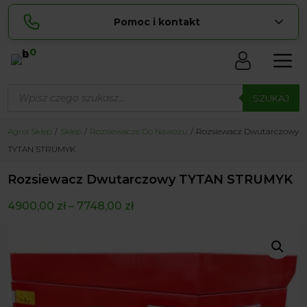
Pomoc i kontakt
0
Skontaktuj się z nami:
Wyszukiwarka
Lucyna
produktów
SZUKAJ
pokaż numer
729 856 ...
Sylwia
Agrol Sklep
Sklep
Rozsiewacze Do Nawozu
Rozsiewacz Dwutarczowy
pokaż numer
534 853 ...
TYTAN STRUMYK
zamowienia@ ...
pokaż e-mail
Rozsiewacz Dwutarczowy TYTAN STRUMYK
biuro@ ...
pokaż e-mail
4900,00
zł
–
7748,00
zł
Biuro obsługi klienta czynne Pn-Sb: 8:00 – 20:00