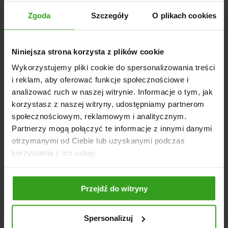
Tarcze kwasoodporne
Zgoda
Szczegóły
O plikach cookies
Zasuwki kwasoodporne
Przekładnia STRUMYK
Otwieranie hydrauliczne
Niniejsza strona korzysta z plików cookie
Plandeka
Wykorzystujemy pliki cookie do spersonalizowania treści
i reklam, aby oferować funkcje społecznościowe i
Wyposażenie dodatkowe (opcjonalne):
analizować ruch w naszej witrynie. Informacje o tym, jak
Oświetlenie
korzystasz z naszej witryny, udostępniamy partnerom
społecznościowym, reklamowym i analitycznym.
Partnerzy mogą połączyć te informacje z innymi danymi
otrzymanymi od Ciebie lub uzyskanymi podczas
NASI KLIENCI WYBIERALI RÓWNIEŻ
korzystania z ich usług.
Przejdź do witryny
Spersonalizuj