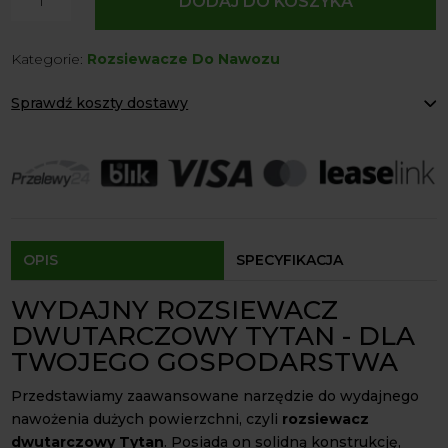
DODAJ DO KOSZYKA
Rozsiewacz
Dwutarczowy
Kategorie:
Rozsiewacze Do Nawozu
TYTAN
STRUMYK
Sprawdź koszty dostawy
Paczkomaty Inpost:
od 12 zł
Kurier:
od 20 zł
Agrol transport:
200 zł
Agrol transport gabaryty:
ustalane indywidualnie
Odbiór osobisty:
Oblekoń 156a, 28-133 Pacanów
Dostępność form dostawy i ceny uzależniona od produktu.
OPIS
SPECYFIKACJA
WYDAJNY ROZSIEWACZ
DWUTARCZOWY TYTAN - DLA
TWOJEGO GOSPODARSTWA
Przedstawiamy zaawansowane narzędzie do wydajnego
nawożenia dużych powierzchni, czyli
rozsiewacz
dwutarczowy Tytan
. Posiada on solidną konstrukcję,