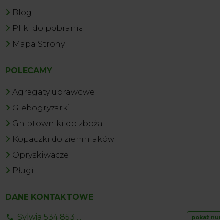
Blog
Pliki do pobrania
Mapa Strony
POLECAMY
Agregaty uprawowe
Glebogryzarki
Gniotowniki do zboża
Kopaczki do ziemniaków
Opryskiwacze
Pługi
DANE KONTAKTOWE
Sylwia 534 853 ...
pokaż nu