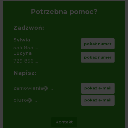
Potrzebna pomoc?
Zadzwoń:
Sylwia
pokaż numer
534 853 ...
Lucyna
pokaż numer
729 856 ...
Napisz:
zamowienia@ ...
pokaż e-mail
biuro@ ...
pokaż e-mail
Kontakt