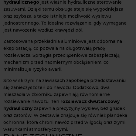
hydraulicznego
jest właśnie hydrauliczne sterowanie
zasuwami. Dzięki temu obsługa staje się wygodniejsza
oraz szybsza, a także istnieje możliwość wysiewu
jednostronnego. To idealne rozwiązanie, gdy wymagane
jest nawożenie wzdłuż krawędzi pól.
Zastosowana przekładnia aluminiowa jest odporna na
eksploatację, co pozwala na długotrwałą pracę
rozsiewacza. Sprzęgła przeciążeniowe zabezpieczają
mechanizm przed nadmiernym obciążeniem, co
minimalizuje ryzyko awarii.
Sito w skrzyni na zawiasach zapobiega przedostawaniu
się zanieczyszczeń do nawozu. Dodatkowo, dwa
mieszadła w zbiorniku zapewniają równomierne
rozsiewanie nawozu. Ten
rozsiewacz dwutarczowy
hydrauliczny
zapewnia precyzyjny wysiew, bez grudek
oraz zatorów. W zestawie znajduje się również plandeka
ochronna, która chroni nawóz przed wilgocią oraz złymi
warunkami atmosferycznymi.