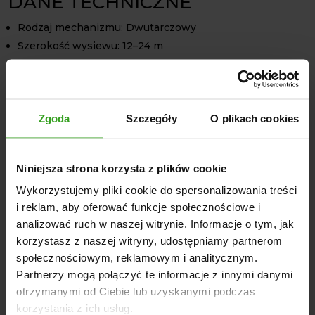
DANE TECHNICZNE
Rodzaj mechanizmu: Dwutarczowy
Szerokość wysiewu: 12–24 m
Materiał zbiornika: Metal Ocynkowany
Materiał mechanizmu wysiewającego: Stal
kwasoodporna
Zgoda
Szczegóły
O plikach cookies
Przekładnia: Aluminiowa
Sito w skrzyni: Tak (na zawiasach)
Mieszadła: Dwa
Niniejsza strona korzysta z plików cookie
Hydrauliczne sterowanie zasuwami: Tak
Wykorzystujemy pliki cookie do spersonalizowania treści
Plandeka ochronna w zestawie: Tak
i reklam, aby oferować funkcje społecznościowe i
DOSTĘPNE POJEMNOŚCI
analizować ruch w naszej witrynie. Informacje o tym, jak
korzystasz z naszej witryny, udostępniamy partnerom
400 litrów
społecznościowym, reklamowym i analitycznym.
600 litrów
Partnerzy mogą połączyć te informacje z innymi danymi
800 litrów
otrzymanymi od Ciebie lub uzyskanymi podczas
1000 litrów
korzystania z ich usług.