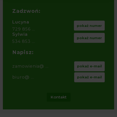
Zadzwoń:
Lucyna
pokaż numer
729 856 ...
Sylwia
pokaż numer
534 853 ...
Napisz:
zamowienia@ ...
pokaż e-mail
biuro@ ...
pokaż e-mail
Kontakt