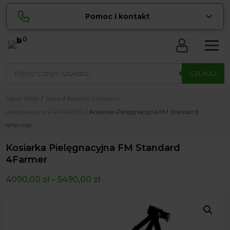
Pomoc i kontakt
0
Skontaktuj się z nami:
Wyszukiwarka
Lucyna
produktów
SZUKAJ
pokaż numer
729 856 ...
Sylwia
Agrol Sklep
Sklep
Kosiarki
Kosiarki
pokaż numer
534 853 ...
pielęgnacyjne
4FARMER
Kosiarka Pielęgnacyjna FM Standard
zamowienia@ ...
pokaż e-mail
4Farmer
biuro@ ...
pokaż e-mail
Kosiarka Pielęgnacyjna FM Standard
4Farmer
Biuro obsługi klienta czynne Pn-Sb: 8:00 – 20:00
4090,00
zł
–
5490,00
zł