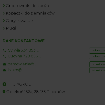
Gniotowniki do zboża
Kopaczki do ziemniaków
Opryskiwacze
Pługi
DANE KONTAKTOWE
Sylwia 534 853 ...
pokaż nu
Lucyna 729 856 ...
pokaż nu
zamowienia@ ...
pokaż e-
biuro@ ...
pokaż e-
FHU AGROL
Oblekoń 156a, 28-133 Pacanów