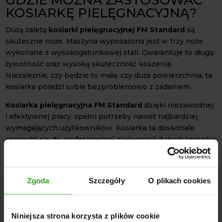
KOSIARKĘ PIELĘGNACYJNĄ?
Dużą zaletą
kosiarki pielęgnacyjnej FM Standard
są
skuteczne noże. Maszyna wyposażona jest w trzy noże
wykonane z wysokogatunkowej stali. Gwarantuje to długą
żywotność oraz wysoką skuteczność koszenia.
Niezależnie, czy będzie to mała, czy duża powierzchnia, ta
kosiarka poradzi sobie bezproblemowo z zadaniem.
Kosiarka pielęgnacyjna FM Standard
dzięki niezawodnej
i efektywnej pracy, spełni potrzeby nawet najbardziej
wymagających użytkowników. Kosiarka ta doskonale
sprawdzi się do profesjonalnej pielęgnacji dużych terenów
zielonych, takich jak:
Boiska sportowe;
Parki miejskie;
Zgoda
Szczegóły
O plikach cookies
Miejskie tereny rekreacyjne;
Duże ogrody i trawniki;
Niniejsza strona korzysta z plików cookie