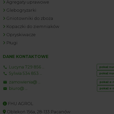
Agregaty uprawowe
Glebogryzarki
Gniotowniki do zboża
Kopaczki do ziemniaków
Opryskiwacze
Pługi
DANE KONTAKTOWE
Lucyna 729 856 ...
pokaż nu
Sylwia 534 853 ...
pokaż nu
zamowienia@ ...
pokaż e-
biuro@ ...
pokaż e-
FHU AGROL
Oblekoń 156a, 28-133 Pacanów