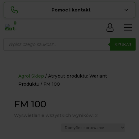
Pomoc i kontakt
0
Skontaktuj się z nami:
Wyszukiwarka
Lucyna
produktów
SZUKAJ
pokaż numer
729 856 ...
Sylwia
pokaż numer
534 853 ...
zamowienia@ ...
pokaż e-mail
Agrol Sklep
Atrybut produktu: Wariant
Produktu
FM 100
biuro@ ...
pokaż e-mail
FM 100
Biuro obsługi klienta czynne Pn-Sb: 8:00 – 20:00
Wyświetlanie wszystkich wyników: 2