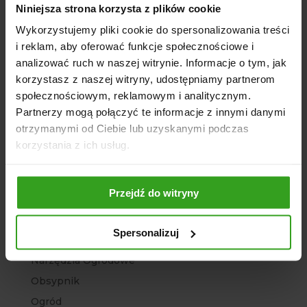
Kategorie
Niniejsza strona korzysta z plików cookie
Wykorzystujemy pliki cookie do spersonalizowania treści
Agregat
i reklam, aby oferować funkcje społecznościowe i
Agro Sklep
analizować ruch w naszej witrynie. Informacje o tym, jak
Architektura ogrodowa
korzystasz z naszej witryny, udostępniamy partnerom
społecznościowym, reklamowym i analitycznym.
Bez kategorii
Partnerzy mogą połączyć te informacje z innymi danymi
Brony polowe
otrzymanymi od Ciebie lub uzyskanymi podczas
Chwastowniki
korzystania z ich usług.
Głębosze
Kopaczki ciągnikowe
Przejdź do witryny
Kosiarki
Ładowacze
Spersonalizuj
Maszyny rolnicze
Narzędzia Ogrodowe
Obsypnik
Ogród