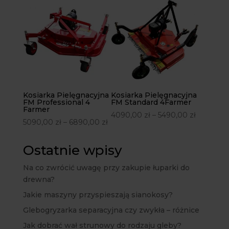
Kosiarka Pielęgnacyjna
Kosiarka Pielęgnacyjna
FM Professional 4
FM Standard 4Farmer
Farmer
4090,00
zł
–
5490,00
zł
5090,00
zł
–
6890,00
zł
Ostatnie wpisy
Na co zwrócić uwagę przy zakupie łuparki do
drewna?
Jakie maszyny przyspieszają sianokosy?
Glebogryzarka separacyjna czy zwykła – różnice
Jak dobrać wał strunowy do rodzaju gleby?