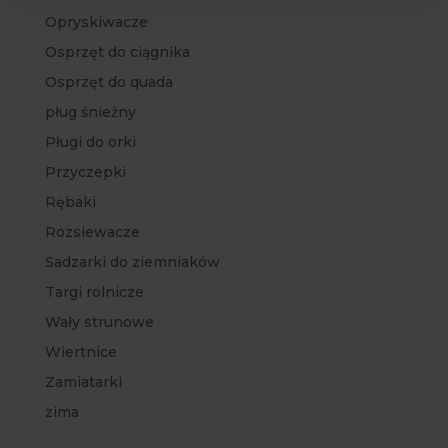
Opryskiwacze
Osprzęt do ciągnika
Osprzęt do quada
pług śnieżny
Pługi do orki
Przyczepki
Rębaki
Rozsiewacze
Sadzarki do ziemniaków
Targi rolnicze
Wały strunowe
Wiertnice
Zamiatarki
zima