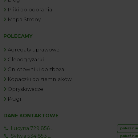
Pliki do pobrania
Mapa Strony
POLECAMY
Agregaty uprawowe
Glebogryzarki
Gniotowniki do zboża
Kopaczki do ziemniaków
Opryskiwacze
Pługi
DANE KONTAKTOWE
Lucyna 729 856 ...
pokaż nu
Sylwia 534 853 ...
pokaż nu