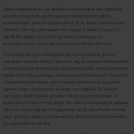
Żeby urządzenie to jak działało bezawaryjnie jak najdłużej,
przede wszystkim podczas jego użytkowania należy
przestrzegać zaleceń producenta. Te w dużej mierze będą
zależeć od tego, jaki rębak ma napęd, a także czy jest to
rębak do gałęzi czy może sprzęt pozwalający na
przełupywanie i cięcie grubszych kawałków drewna.
Ponieważ na rynku dostępne są rożne modele, przed
zakupem zawsze należy upewnić się, ile wynosi maksymalna
średnica cięcia określona przez producenta. Inne parametry
będą dotyczyły suchego drewna, a inne świeżego. Poza tym
maksymalną średnicę cięcia należy dostosować też pod
kątem tego, czy jest ono twarde czy miękkie. W trakcie
samego użytkowania sprzętu należy jej przestrzegać. W
przeciwnym razie może dojść do zapchania gardzieli rębaka
lub rury wyrzucającej. W najgorszej opcji, wpychanie na siłę
zbyt grubych gałęzi czy kawałków drewna może prowadzić
do uszkodzenia silnika.