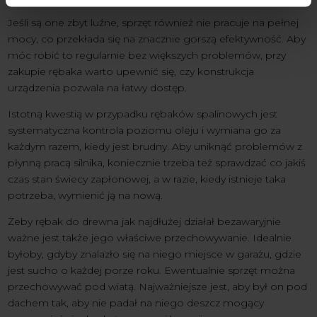
Jeśli są one zbyt luźne, sprzęt również nie pracuje na pełnej
mocy, co przekłada się na znacznie gorszą efektywność. Aby
móc robić to regularnie bez większych problemów, przy
zakupie rębaka warto upewnić się, czy konstrukcja
urządzenia pozwala na łatwy dostęp.
Istotną kwestią w przypadku rębaków spalinowych jest
systematyczna kontrola poziomu oleju i wymiana go za
każdym razem, kiedy jest brudny. Aby uniknąć problemów z
płynną pracą silnika, koniecznie trzeba też sprawdzać co jakiś
czas stan świecy zapłonowej, a w razie, kiedy istnieje taka
potrzeba, wymienić ją na nową.
Żeby rębak do drewna jak najdłużej działał bezawaryjnie
ważne jest także jego właściwe przechowywanie. Idealnie
byłoby, gdyby znalazło się na niego miejsce w garażu, gdzie
jest sucho o każdej porze roku. Ewentualnie sprzęt można
przechowywać pod wiatą. Najważniejsze jest, aby był on pod
dachem tak, aby nie padał na niego deszcz mogący