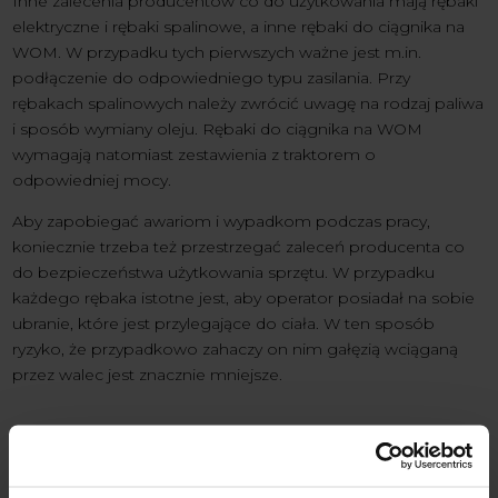
Inne zalecenia producentów co do użytkowania mają rębaki
elektryczne i rębaki spalinowe, a inne rębaki do ciągnika na
WOM. W przypadku tych pierwszych ważne jest m.in.
podłączenie do odpowiedniego typu zasilania. Przy
rębakach spalinowych należy zwrócić uwagę na rodzaj paliwa
i sposób wymiany oleju. Rębaki do ciągnika na WOM
wymagają natomiast zestawienia z traktorem o
odpowiedniej mocy.
Aby zapobiegać awariom i wypadkom podczas pracy,
koniecznie trzeba też przestrzegać zaleceń producenta co
do bezpieczeństwa użytkowania sprzętu. W przypadku
każdego rębaka istotne jest, aby operator posiadał na sobie
ubranie, które jest przylegające do ciała. W ten sposób
ryzyko, że przypadkowo zahaczy on nim gałęzią wciąganą
przez walec jest znacznie mniejsze.
Najważniejsze aspekty konserwacji