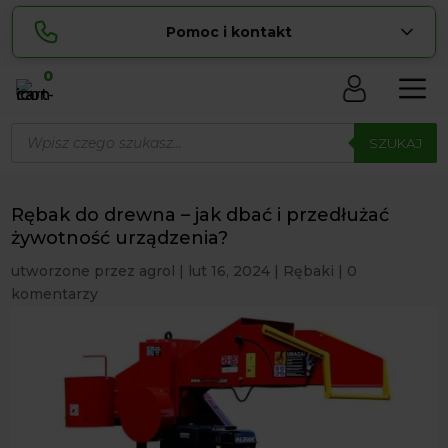
Pomoc i kontakt
0
Skontaktuj się z nami:
Wyszukiwarka
Sylwia
produktów
SZUKAJ
pokaż numer
534 853 ...
Lucyna
pokaż numer
729 856 ...
Rębak do drewna – jak dbać i przedłużać
zamowienia@ ...
żywotność urządzenia?
pokaż e-mail
utworzone przez
agrol
|
lut 16, 2024
|
Rębaki
|
0
biuro@ ...
pokaż e-mail
komentarzy
Biuro obsługi klienta czynne Pn-Sb: 8:00 – 20:00