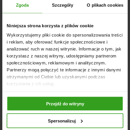
Zgoda
Szczegóły
O plikach cookies
Oczywiście stosowanie się do zaleceń producenta
dotyczących prawidłowego i bezpiecznego użytkowania
sprzętu to nie wszystko. Niezwykle ważna jest także jego
Niniejsza strona korzysta z plików cookie
konserwacja. Na czym będzie ona polegać? Tutaj również
Wykorzystujemy pliki cookie do spersonalizowania treści
sporo zależy od tego jaki ma on napęd. Niemniej jednak bez
i reklam, aby oferować funkcje społecznościowe i
względu na to czy jest to rębak do gałęzi spalinowy czy może
analizować ruch w naszej witrynie. Informacje o tym, jak
elektryczny, istotne będą takie kwestie jak regularne:
korzystasz z naszej witryny, udostępniamy partnerom
czyszczenie,
społecznościowym, reklamowym i analitycznym.
Partnerzy mogą połączyć te informacje z innymi danymi
ostrzenie i wymiana noży.
otrzymanymi od Ciebie lub uzyskanymi podczas
korzystania z ich usług.
Zaniedbanie sprzętu pod tym kątem może prowadzić do
tego, że ostrza rębaka będą miały problem z tym, aby wbić
się w drewno, co znacznie będzie osłabiać jego skuteczność
i wydłuży czas pracy.
Przejdź do witryny
W kontekście konserwacji ważna jest także:
Spersonalizuj
okresowa kontrola napięcia pasków klinowych.