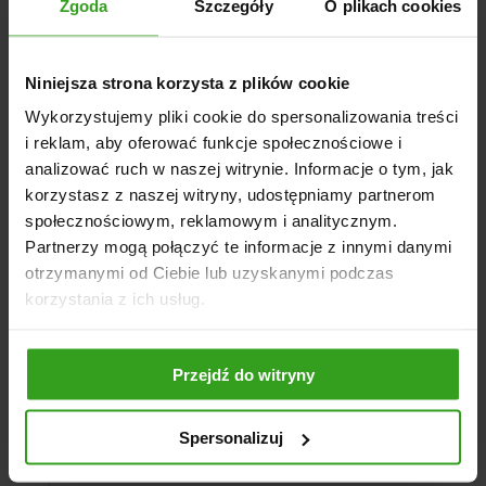
luty 2023
Zgoda
Szczegóły
O plikach cookies
styczeń 2023
grudzień 2022
Niniejsza strona korzysta z plików cookie
listopad 2022
Wykorzystujemy pliki cookie do spersonalizowania treści
i reklam, aby oferować funkcje społecznościowe i
Kategorie
analizować ruch w naszej witrynie. Informacje o tym, jak
korzystasz z naszej witryny, udostępniamy partnerom
Agregat
społecznościowym, reklamowym i analitycznym.
Agro Sklep
Partnerzy mogą połączyć te informacje z innymi danymi
otrzymanymi od Ciebie lub uzyskanymi podczas
Architektura ogrodowa
korzystania z ich usług.
Bez kategorii
Brony polowe
Chwastowniki
Przejdź do witryny
Głębosze
Kopaczki ciągnikowe
Spersonalizuj
Kosiarki