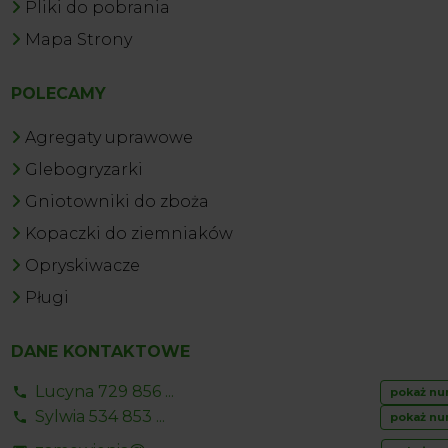
Pliki do pobrania
Mapa Strony
POLECAMY
Agregaty uprawowe
Glebogryzarki
Gniotowniki do zboża
Kopaczki do ziemniaków
Opryskiwacze
Pługi
DANE KONTAKTOWE
Lucyna 729 856 ...
pokaż nu
Sylwia 534 853 ...
pokaż nu