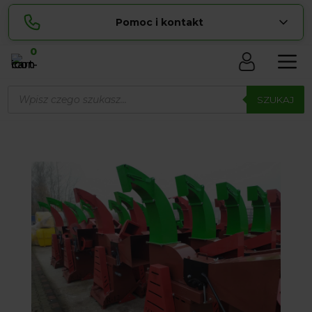
Pomoc i kontakt
0
Skontaktuj się z nami:
Wyszukiwarka
Lucyna
produktów
SZUKAJ
pokaż numer
729 856 ...
Sylwia
pokaż numer
534 853 ...
zamowienia@ ...
pokaż e-mail
biuro@ ...
pokaż e-mail
Biuro obsługi klienta czynne Pn-Sb: 8:00 – 20:00