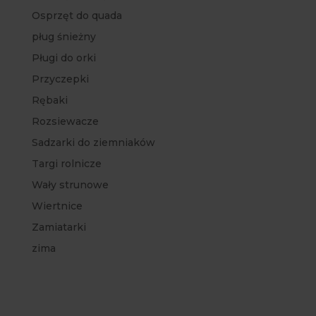
Osprzęt do quada
pług śnieżny
Pługi do orki
Przyczepki
Rębaki
Rozsiewacze
Sadzarki do ziemniaków
Targi rolnicze
Wały strunowe
Wiertnice
Zamiatarki
zima