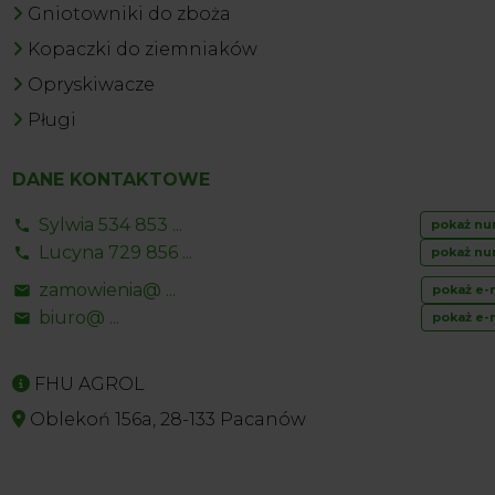
Gniotowniki do zboża
Kopaczki do ziemniaków
Opryskiwacze
Pługi
DANE KONTAKTOWE
Sylwia 534 853 ...
pokaż nu
Lucyna 729 856 ...
pokaż nu
zamowienia@ ...
pokaż e-
biuro@ ...
pokaż e-
FHU AGROL
Oblekoń 156a, 28-133 Pacanów