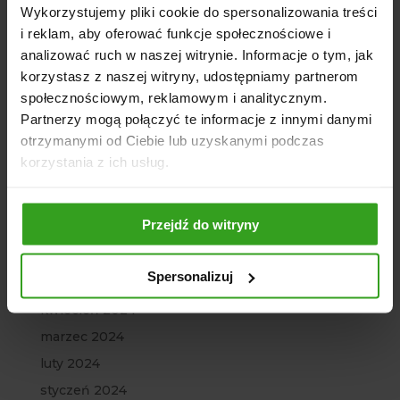
Wykorzystujemy pliki cookie do spersonalizowania treści
kwiecień 2025
i reklam, aby oferować funkcje społecznościowe i
marzec 2025
analizować ruch w naszej witrynie. Informacje o tym, jak
luty 2025
korzystasz z naszej witryny, udostępniamy partnerom
styczeń 2025
społecznościowym, reklamowym i analitycznym.
Partnerzy mogą połączyć te informacje z innymi danymi
grudzień 2024
otrzymanymi od Ciebie lub uzyskanymi podczas
październik 2024
korzystania z ich usług.
wrzesień 2024
sierpień 2024
Przejdź do witryny
lipiec 2024
czerwiec 2024
Spersonalizuj
maj 2024
kwiecień 2024
marzec 2024
luty 2024
styczeń 2024