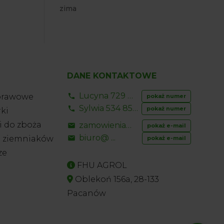
zima
DANE KONTAKTOWE
Lucyna 729 856 ...
prawowe
pokaż numer
Sylwia 534 853 ...
pokaż numer
ki
 do zboża
zamowienia@ ...
pokaż e-mail
biuro@ ...
o ziemniaków
pokaż e-mail
ze
FHU AGROL
Oblekoń 156a, 28-133
Pacanów