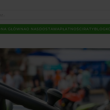
ONA GŁÓWNA
O NAS
DOSTAWA
PŁATNOŚCI
RATY
BLOG
K