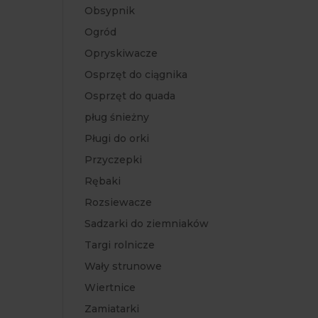
Obsypnik
Ogród
Opryskiwacze
Osprzęt do ciągnika
Osprzęt do quada
pług śnieżny
Pługi do orki
Przyczepki
Rębaki
Rozsiewacze
Sadzarki do ziemniaków
Targi rolnicze
Wały strunowe
Wiertnice
Zamiatarki