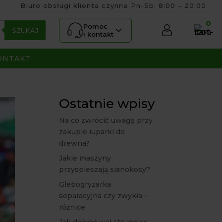
Biuro obsługi klienta czynne Pn-Sb: 8:00 – 20:00
0
Pomoc
SZUKAJ
i kontakt
ONTAKT
Ostatnie wpisy
Na co zwrócić uwagę przy
zakupie łuparki do
drewna?
Jakie maszyny
przyspieszają sianokosy?
Glebogryzarka
separacyjna czy zwykła –
różnice