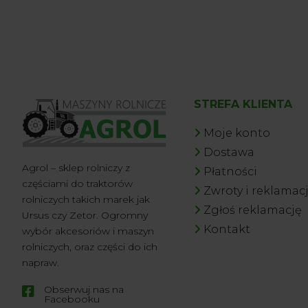
STREFA KLIENTA
Moje konto
Dostawa
Agrol – sklep rolniczy z
Płatności
częściami do traktorów
Zwroty i reklamac
rolniczych takich marek jak
Zgłoś reklamację
Ursus czy Zetor. Ogromny
Kontakt
wybór akcesoriów i maszyn
rolniczych, oraz części do ich
napraw.
Obserwuj nas na

Facebooku