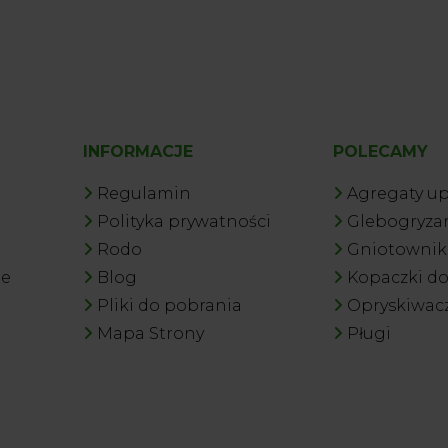
INFORMACJE
POLECAMY
Regulamin
Agregaty u
Polityka prywatności
Glebogryzar
Rodo
Gniotowniki
je
Blog
Kopaczki d
Pliki do pobrania
Opryskiwac
Mapa Strony
Pługi