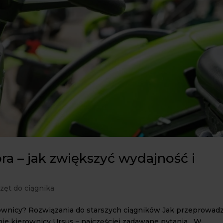
a – jak zwiększyć wydajność i
zęt do ciągnika
ownicy? Rozwiązania do starszych ciągników Jak przeprowadz
ie kierownicy Ursus – najczęściej zadawane pytania W