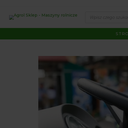
Wyszukiwarka
produktów
STR