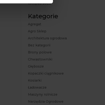
listopad 2022
Kategorie
Agregat
Agro Sklep
Architektura ogrodowa
Bez kategorii
Brony polowe
Chwastowniki
Głębosze
Kopaczki ciągnikowe
Kosiarki
Ładowacze
Maszyny rolnicze
Narzędzia Ogrodowe