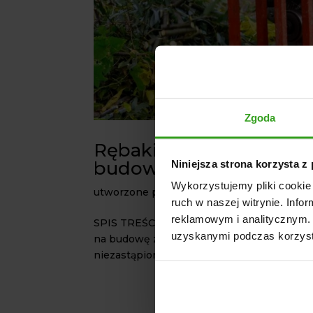
Zgoda
Rębaki do drewna – jak
budowę?
Niniejsza strona korzysta z
Wykorzystujemy pliki cookie 
utworzone przez
agrol
|
paź 18, 2023
|
Masz
ruch w naszej witrynie. Inf
reklamowym i analitycznym. 
SPIS TREŚCI: Rębak do drewna – podział ze
uzyskanymi podczas korzysta
na budowę zespołu skrawającego Rodzaje 
niezastąpionym narzędziem dla wielu...