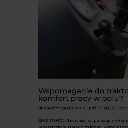
Wspomaganie do traktor
komfort pracy w polu?
utworzone przez
agrol
|
paź 18, 2023
|
Ospr
SPIS TREŚCI: Jak działa wspomaganie kier
modernizację starego traktora? Wspomagan