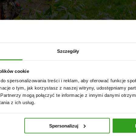
Szczegóły
i wybrać ze względu na napęd i
 plików cookie
do spersonalizowania treści i reklam, aby oferować funkcje sp
yny rolnicze
,
Osprzęt do ciągnika
,
Rębaki
ormacje o tym, jak korzystasz z naszej witryny, udostępniamy p
Partnerzy mogą połączyć te informacje z innymi danymi otrzym
 względu na rodzaj napędu Rębaki do gałęzi – podział ze wzg
nia z ich usług.
zabezpieczeń w rębakach do drewna Rębaki do drewna stały
Spersonalizuj