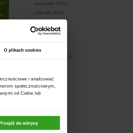
kwiecień 2024
marzec 2024
luty 2024
styczeń 2024
grudzień 2023
listopad 2023
O plikach cookies
październik 2023
wrzesień 2023
lipiec 2023
ołecznościowe i analizować
czerwiec 2023
artnerom społecznościowym,
maj 2023
anymi od Ciebie lub
lędu
 się
marzec 2023
luty 2023
styczeń 2023
Przejdź do witryny
grudzień 2022